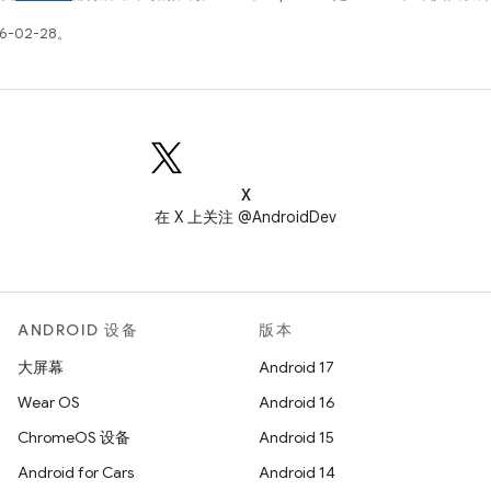
6-02-28。
X
在 X 上关注 @AndroidDev
ANDROID 设备
版本
大屏幕
Android 17
Wear OS
Android 16
ChromeOS 设备
Android 15
Android for Cars
Android 14