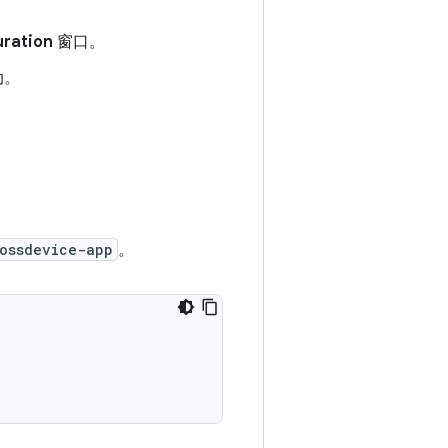
ration
窗口。
动。
ossdevice-app
。