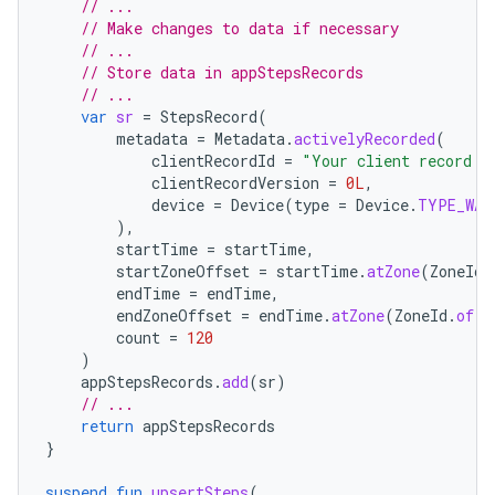
// ...
// Make changes to data if necessary
// ...
// Store data in appStepsRecords
// ...
var
sr
=
StepsRecord
(
metadata
=
Metadata
.
activelyRecorded
(
clientRecordId
=
"Your client record I
clientRecordVersion
=
0L
,
device
=
Device
(
type
=
Device
.
TYPE_WAT
),
startTime
=
startTime
,
startZoneOffset
=
startTime
.
atZone
(
ZoneId
.
endTime
=
endTime
,
endZoneOffset
=
endTime
.
atZone
(
ZoneId
.
of
(
"
count
=
120
)
appStepsRecords
.
add
(
sr
)
// ...
return
appStepsRecords
}
suspend
fun
upsertSteps
(