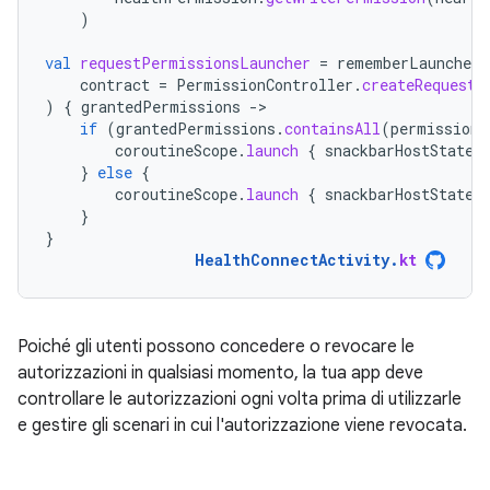
)
val
requestPermissionsLauncher
=
rememberLauncherF
contract
=
PermissionController
.
createRequestP
)
{
grantedPermissions
-
if
(
grantedPermissions
.
containsAll
(
permissions
coroutineScope
.
launch
{
snackbarHostState
.
}
else
{
coroutineScope
.
launch
{
snackbarHostState
.
}
}
HealthConnectActivity
.
kt
Poiché gli utenti possono concedere o revocare le
autorizzazioni in qualsiasi momento, la tua app deve
controllare le autorizzazioni ogni volta prima di utilizzarle
e gestire gli scenari in cui l'autorizzazione viene revocata.