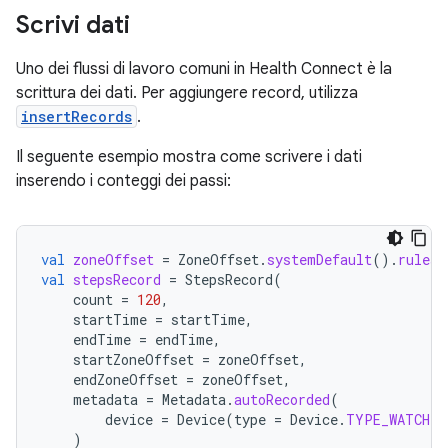
Scrivi dati
Uno dei flussi di lavoro comuni in Health Connect è la
scrittura dei dati. Per aggiungere record, utilizza
insertRecords
.
Il seguente esempio mostra come scrivere i dati
inserendo i conteggi dei passi:
val
zoneOffset
=
ZoneOffset
.
systemDefault
().
rules
.
val
stepsRecord
=
StepsRecord
(
count
=
120
,
startTime
=
startTime
,
endTime
=
endTime
,
startZoneOffset
=
zoneOffset
,
endZoneOffset
=
zoneOffset
,
metadata
=
Metadata
.
autoRecorded
(
device
=
Device
(
type
=
Device
.
TYPE_WATCH
)
)