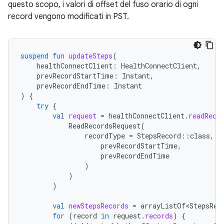
questo scopo, i valori di offset del fuso orario di ogni
record vengono modificati in PST.
suspend
fun
updateSteps
(
healthConnectClient
:
HealthConnectClient
,
prevRecordStartTime
:
Instant
,
prevRecordEndTime
:
Instant
)
{
try
{
val
request
=
healthConnectClient
.
readReco
ReadRecordsRequest
(
recordType
=
StepsRecord
::
class
,
t
prevRecordStartTime
,
prevRecordEndTime
)
)
)
val
newStepsRecords
=
arrayListOf<StepsRec
for
(
record
in
request
.
records
)
{