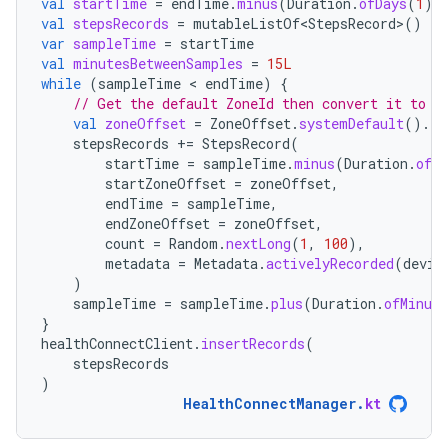
val
startTime
=
endTime
.
minus
(
Duration
.
ofDays
(
1
))
val
stepsRecords
=
mutableListOf<StepsRecord>
()
var
sampleTime
=
startTime
val
minutesBetweenSamples
=
15L
while
(
sampleTime
 < 
endTime
)
{
// Get the default ZoneId then convert it to a
val
zoneOffset
=
ZoneOffset
.
systemDefault
().
ru
stepsRecords
+=
StepsRecord
(
startTime
=
sampleTime
.
minus
(
Duration
.
ofMi
startZoneOffset
=
zoneOffset
,
endTime
=
sampleTime
,
endZoneOffset
=
zoneOffset
,
count
=
Random
.
nextLong
(
1
,
100
),
metadata
=
Metadata
.
activelyRecorded
(
devic
)
sampleTime
=
sampleTime
.
plus
(
Duration
.
ofMinute
}
healthConnectClient
.
insertRecords
(
stepsRecords
)
HealthConnectManager
.
kt