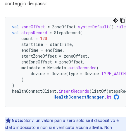
conteggio dei passi:
val
zoneOffset
=
ZoneOffset
.
systemDefault
().
rules
.
val
stepsRecord
=
StepsRecord
(
count
=
120
,
startTime
=
startTime
,
endTime
=
endTime
,
startZoneOffset
=
zoneOffset
,
endZoneOffset
=
zoneOffset
,
metadata
=
Metadata
.
autoRecorded
(
device
=
Device
(
type
=
Device
.
TYPE_WATCH
)
)
)
healthConnectClient
.
insertRecords
(
listOf
(
stepsReco
HealthConnectManager
.
kt
Nota:
Scrivi un valore pari a zero solo se il dispositivo è
stato indossato e non si è verificata alcuna attività. Non