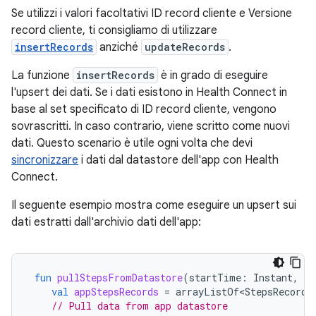
Se utilizzi i valori facoltativi ID record cliente e Versione
record cliente, ti consigliamo di utilizzare
insertRecords
anziché
updateRecords
.
La funzione
insertRecords
è in grado di eseguire
l'upsert dei dati. Se i dati esistono in Health Connect in
base al set specificato di ID record cliente, vengono
sovrascritti. In caso contrario, viene scritto come nuovi
dati. Questo scenario è utile ogni volta che devi
sincronizzare
i dati dal datastore dell'app con Health
Connect.
Il seguente esempio mostra come eseguire un upsert sui
dati estratti dall'archivio dati dell'app:
fun
pullStepsFromDatastore
(
startTime
:
Instant
,
en
val
appStepsRecords
=
arrayListOf<StepsRecord>
// Pull data from app datastore