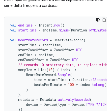
serie della frequenza cardiaca:
val
endTime
=
Instant
.
now
()
val
startTime
=
endTime
.
minus
(
Duration
.
ofMinutes
(
5
val
heartRateRecord
=
HeartRateRecord
(
startTime
=
startTime
,
startZoneOffset
=
ZoneOffset
.
UTC
,
endTime
=
endTime
,
endZoneOffset
=
ZoneOffset
.
UTC
,
// records 10 arbitrary data, to replace with 
samples
=
List
(
10
)
{
index
-
HeartRateRecord
.
Sample
(
time
=
startTime
+
Duration
.
ofSeconds
(
beatsPerMinute
=
100
+
index
.
toLong
(),
)
},
metadata
=
Metadata
.
activelyRecorded
(
device
=
Device
(
type
=
Device
.
TYPE_WATCH
)
))