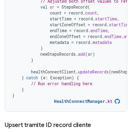
// Adjusted both offset values to refl
val
sr
=
StepsRecord
(
count
=
record
.
count
,
startTime
=
record
.
startTime
,
startZoneOffset
=
record
.
startTime
endTime
=
record
.
endTime
,
endZoneOffset
=
record
.
endTime
.
atZ
metadata
=
record
.
metadata
)
newStepsRecords
.
add
(
sr
)
}
healthConnectClient
.
updateRecords
(
newSteps
}
catch
(
e
:
Exception
)
{
// Run error handling here
}
}
HealthConnectManager
.
kt
Upsert tramite ID record cliente