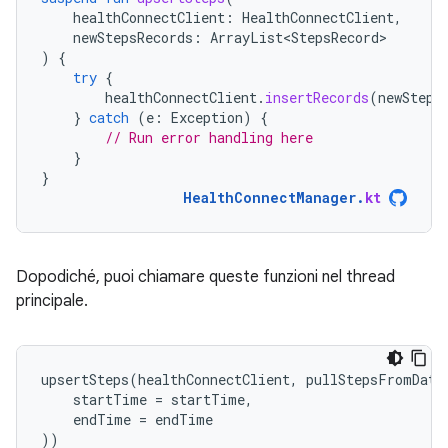
healthConnectClient
:
HealthConnectClient
,
newStepsRecords
:
ArrayList<StepsRecord>
)
{
try
{
healthConnectClient
.
insertRecords
(
newSteps
}
catch
(
e
:
Exception
)
{
// Run error handling here
}
}
HealthConnectManager
.
kt
Dopodiché, puoi chiamare queste funzioni nel thread
principale.
upsertSteps
(
healthConnectClient
,
pullStepsFromData
startTime
=
startTime
,
endTime
=
endTime
))