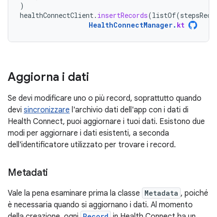
)
healthConnectClient
.
insertRecords
(
listOf
(
stepsReco
HealthConnectManager
.
kt
Aggiorna i dati
Se devi modificare uno o più record, soprattutto quando
devi
sincronizzare
l'archivio dati dell'app con i dati di
Health Connect, puoi aggiornare i tuoi dati. Esistono due
modi per aggiornare i dati esistenti, a seconda
dell'identificatore utilizzato per trovare i record.
Metadati
Vale la pena esaminare prima la classe
Metadata
, poiché
è necessaria quando si aggiornano i dati. Al momento
della creazione, ogni
Record
in Health Connect ha un