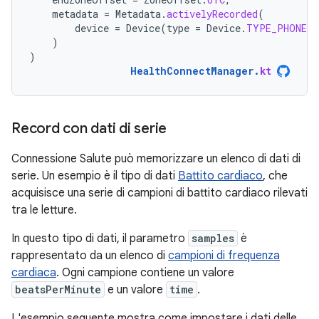
metadata
=
Metadata
.
activelyRecorded
(
device
=
Device
(
type
=
Device
.
TYPE_PHONE
)
)
)
HealthConnectManager
.
kt
Record con dati di serie
Connessione Salute può memorizzare un elenco di dati di
serie. Un esempio è il tipo di dati
Battito cardiaco
, che
acquisisce una serie di campioni di battito cardiaco rilevati
tra le letture.
In questo tipo di dati, il parametro
samples
è
rappresentato da un elenco di
campioni di frequenza
cardiaca
. Ogni campione contiene un valore
beatsPerMinute
e un valore
time
.
L'esempio seguente mostra come impostare i dati delle