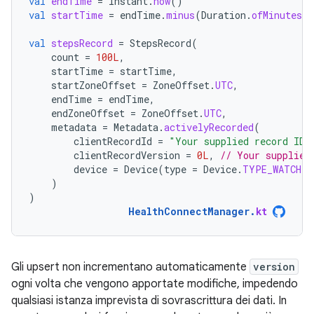
val
endTime
=
Instant
.
now
()
val
startTime
=
endTime
.
minus
(
Duration
.
ofMinutes
(
1
val
stepsRecord
=
StepsRecord
(
count
=
100L
,
startTime
=
startTime
,
startZoneOffset
=
ZoneOffset
.
UTC
,
endTime
=
endTime
,
endZoneOffset
=
ZoneOffset
.
UTC
,
metadata
=
Metadata
.
activelyRecorded
(
clientRecordId
=
"Your supplied record ID"
clientRecordVersion
=
0L
,
// Your supplied
device
=
Device
(
type
=
Device
.
TYPE_WATCH
)
)
)
HealthConnectManager
.
kt
Gli upsert non incrementano automaticamente
version
ogni volta che vengono apportate modifiche, impedendo
qualsiasi istanza imprevista di sovrascrittura dei dati. In