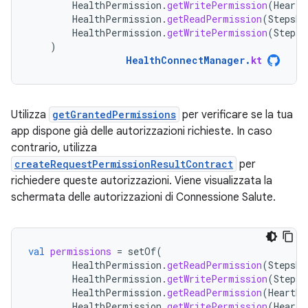
HealthPermission
.
getWritePermission
(
HeartR
HealthPermission
.
getReadPermission
(
StepsRe
HealthPermission
.
getWritePermission
(
StepsR
)
HealthConnectManager
.
kt
Utilizza
getGrantedPermissions
per verificare se la tua
app dispone già delle autorizzazioni richieste. In caso
contrario, utilizza
createRequestPermissionResultContract
per
richiedere queste autorizzazioni. Viene visualizzata la
schermata delle autorizzazioni di Connessione Salute.
val
permissions
=
setOf
(
HealthPermission
.
getReadPermission
(
StepsRe
HealthPermission
.
getWritePermission
(
StepsR
HealthPermission
.
getReadPermission
(
HeartRa
HealthPermission
.
getWritePermission
(
HeartR