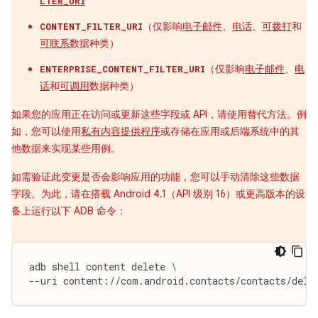
LTER_URI
（仅影响
电子邮件
、
电话
、
可拨打
和
CONTENT_FILTER_URI
可联系
数据种类）
（仅影响
电子邮件
、
电
ENTERPRISE_CONTENT_FILTER_URI
话
和
可调用
数据种类）
如果您的应用正在访问或更新这些字段或 API，请使用替代方法。例
如，您可以使用
私有内容提供程序
或存储在应用或后端系统中的其
他数据来实现某些用例。
如需验证此变更是否会影响应用的功能，您可以手动清除这些数据
字段。为此，请在搭载 Android 4.1（API 级别 16）或更高版本的设
备上运行以下 ADB 命令：
adb
shell
content
delete
\
--uri
content://com.android.contacts/contacts/dele