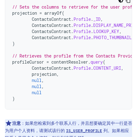
// Sets the columns to retrieve for the user profi
projection
=
arrayOf
(
ContactsContract
.
Profile
.
_ID
,
ContactsContract
.
Profile
.
DISPLAY_NAME_PRIM
ContactsContract
.
Profile
.
LOOKUP_KEY
,
ContactsContract
.
Profile
.
PHOTO_THUMBNAIL_U
)
// Retrieves the profile from the Contacts Provide
profileCursor
=
contentResolver
.
query
(
ContactsContract
.
Profile
.
CONTENT_URI
,
projection
,
null
,
null
,
null
)
注意
：如果您检索到多个联系人行，并且想要确定其中一行是否
为用户个人资料，请测试该行的
列。如果相应
IS_USER_PROFILE