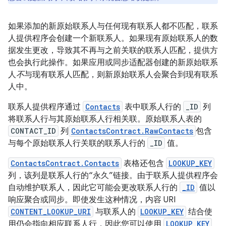
如果添加的新原始联系人与任何现有联系人都不匹配，联系
人提供程序会创建一个新联系人。如果现有原始联系人的数
据发生更改，导致其不再与之前关联的联系人匹配，提供方
也会执行此操作。如果应用或同步适配器创建的新原始联系
人
不
与现有联系人匹配，则新原始联系人会聚合到现有联系
人中。
联系人提供程序通过
Contacts
表中联系人行的
_ID
列
将联系人行与其原始联系人行相关联。原始联系人表的
CONTACT_ID
列
ContactsContract.RawContacts
包含
与每个原始联系人行关联的联系人行的
_ID
值。
ContactsContract.Contacts
表格还包含
LOOKUP_KEY
列，该列是联系人行的“永久”链接。由于联系人提供程序会
自动维护联系人，因此它可能会更改联系人行的
_ID
值以
响应聚合或同步。即使发生这种情况，内容 URI
CONTENT_LOOKUP_URI
与联系人的
LOOKUP_KEY
结合使
用仍会指向相应联系人行，因此您可以使用
LOOKUP_KEY