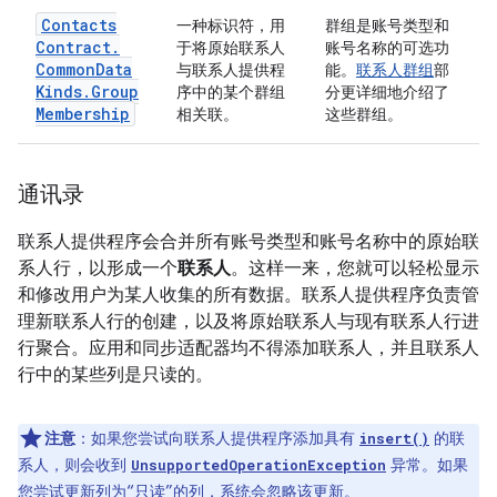
Contacts
一种标识符，用
群组是账号类型和
Contract
.
于将原始联系人
账号名称的可选功
Common
Data
与联系人提供程
能。
联系人群组
部
Kinds
.
Group
序中的某个群组
分更详细地介绍了
Membership
相关联。
这些群组。
通讯录
联系人提供程序会合并所有账号类型和账号名称中的原始联
系人行，以形成一个
联系人
。这样一来，您就可以轻松显示
和修改用户为某人收集的所有数据。联系人提供程序负责管
理新联系人行的创建，以及将原始联系人与现有联系人行进
行聚合。应用和同步适配器均不得添加联系人，并且联系人
行中的某些列是只读的。
注意
：如果您尝试向联系人提供程序添加具有
的联
insert()
系人，则会收到
异常。如果
UnsupportedOperationException
您尝试更新列为“只读”的列，系统会忽略该更新。