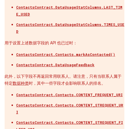
ContactsContract.DataUsageStatColumns.LAST_TIM
E_USED
ContactsContract.DataUsageStatColumns.TIMES_USE
D
用于设置上述数据字段的 API 也已过时：
ContactsContract.Contacts.markAsContacted()
ContactsContract.DataUsageFeedback
此外，以下字段不再返回常用联系人。请注意，只有当联系人属于
特定
数据种类
时，其中一些字段才会影响联系人的排名。
ContactsContract.Contacts.CONTENT_FREQUENT_URI
ContactsContract.Contacts.CONTENT_STREQUENT_UR
I
ContactsContract.Contacts.CONTENT_STREQUENT_FI