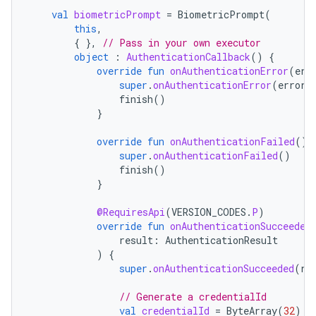
val
biometricPrompt
=
BiometricPrompt
(
this
,
{
},
// Pass in your own executor
object
:
AuthenticationCallback
()
{
override
fun
onAuthenticationError
(
err
super
.
onAuthenticationError
(
errorC
finish
()
}
override
fun
onAuthenticationFailed
()
super
.
onAuthenticationFailed
()
finish
()
}
@RequiresApi
(
VERSION_CODES
.
P
)
override
fun
onAuthenticationSucceeded
result
:
AuthenticationResult
)
{
super
.
onAuthenticationSucceeded
(
re
// Generate a credentialId
val
credentialId
=
ByteArray
(
32
)