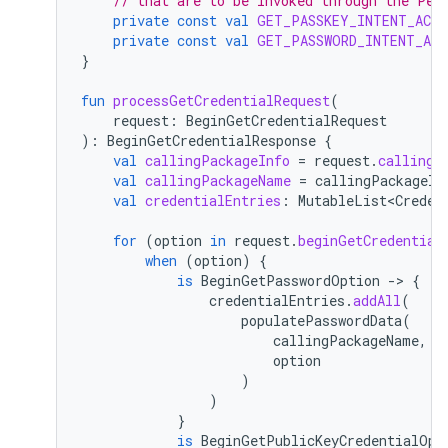
// that are to be invoked through the Pen
private
const
val
GET_PASSKEY_INTENT_ACT
private
const
val
GET_PASSWORD_INTENT_AC
}
fun
processGetCredentialRequest
(
request
:
BeginGetCredentialRequest
):
BeginGetCredentialResponse
{
val
callingPackageInfo
=
request
.
callingA
val
callingPackageName
=
callingPackageIn
val
credentialEntries
:
MutableList<Creden
for
(
option
in
request
.
beginGetCredential
when
(
option
)
{
is
BeginGetPasswordOption
-
>
{
credentialEntries
.
addAll
(
populatePasswordData
(
callingPackageName
,
option
)
)
}
is
BeginGetPublicKeyCredentialOpt