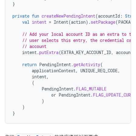
}
private
fun
createNewPendingIntent
(
accountId
:
Stri
val
intent
=
Intent
(
action
).
setPackage
(
PACKAGE
// Add your local account ID as an extra to th
// user selects this entry, the credential can
// account
intent
.
putExtra
(
EXTRA_KEY_ACCOUNT_ID
,
accountI
return
PendingIntent
.
getActivity
(
applicationContext
,
UNIQUE_REQ_CODE
,
intent
,
(
PendingIntent
.
FLAG_MUTABLE
or
PendingIntent
.
FLAG_UPDATE_CURRE
)
)
}