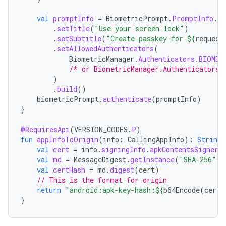
val
promptInfo
=
BiometricPrompt
.
PromptInfo
.
Bu
.
setTitle
(
"Use your screen lock"
)
.
setSubtitle
(
"Create passkey for 
${
request
.
setAllowedAuthenticators
(
BiometricManager
.
Authenticators
.
BIOMET
/* or BiometricManager.Authenticators.
)
.
build
()
biometricPrompt
.
authenticate
(
promptInfo
)
}
@RequiresApi
(
VERSION_CODES
.
P
)
fun
appInfoToOrigin
(
info
:
CallingAppInfo
):
String
val
cert
=
info
.
signingInfo
.
apkContentsSigners
val
md
=
MessageDigest
.
getInstance
(
"SHA-256"
)
val
certHash
=
md
.
digest
(
cert
)
// This is the format for origin
return
"android:apk-key-hash:
${
b64Encode
(
certH
}