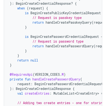
):
BeginCreateCredentialResponse? 
{
when
(
request
)
{
is
BeginCreatePublicKeyCredentialRequest
-
// Request is passkey type
return
handleCreatePasskeyQuery
(
reques
}
is
BeginCreatePasswordCredentialRequest
-
>
// Request is password type
return
handleCreatePasswordQuery
(
reque
}
}
return
null
}
@RequiresApi
(
VERSION_CODES
.
M
)
private
fun
handleCreatePasswordQuery
(
request
:
BeginCreatePasswordCredentialRequest
):
BeginCreateCredentialResponse
{
val
createEntries
:
MutableList<CreateEntry>
=
// Adding two create entries - one for storing