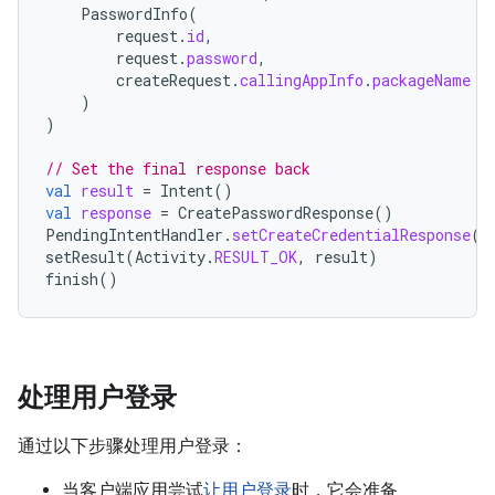
PasswordInfo
(
request
.
id
,
request
.
password
,
createRequest
.
callingAppInfo
.
packageName
)
)
// Set the final response back
val
result
=
Intent
()
val
response
=
CreatePasswordResponse
()
PendingIntentHandler
.
setCreateCredentialResponse
(
r
setResult
(
Activity
.
RESULT_OK
,
result
)
finish
()
处理用户登录
通过以下步骤处理用户登录：
当客户端应用尝试
让用户登录
时，它会准备