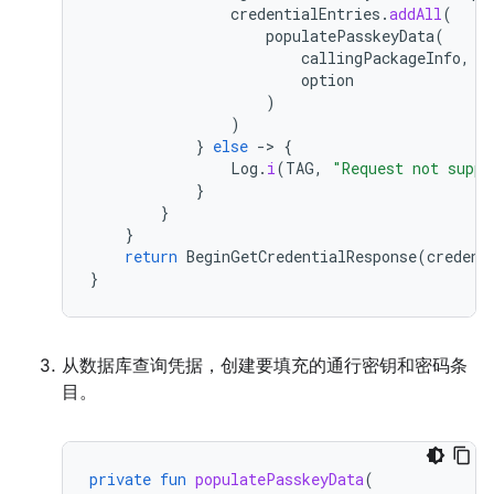
credentialEntries
.
addAll
(
populatePasskeyData
(
callingPackageInfo
,
option
)
)
}
else
-
>
{
Log
.
i
(
TAG
,
"Request not suppo
}
}
}
return
BeginGetCredentialResponse
(
credent
}
从数据库查询凭据，创建要填充的通行密钥和密码条
目。
private
fun
populatePasskeyData
(