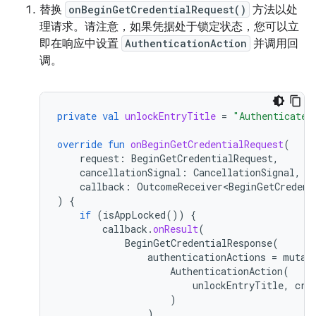
替换
onBeginGetCredentialRequest()
方法以处
理请求。请注意，如果凭据处于锁定状态，您可以立
即在响应中设置
AuthenticationAction
并调用回
调。
private
val
unlockEntryTitle
=
"Authenticate 
override
fun
onBeginGetCredentialRequest
(
request
:
BeginGetCredentialRequest
,
cancellationSignal
:
CancellationSignal
,
callback
:
OutcomeReceiver<BeginGetCredent
)
{
if
(
isAppLocked
())
{
callback
.
onResult
(
BeginGetCredentialResponse
(
authenticationActions
=
mutab
AuthenticationAction
(
unlockEntryTitle
,
cre
)
)