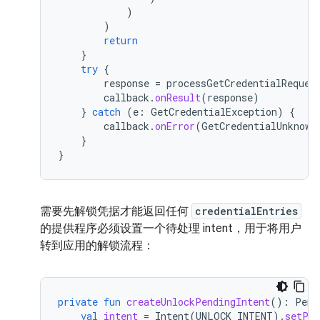
)
)
return
}
try
{
response
=
processGetCredentialReques
callback
.
onResult
(
response
)
}
catch
(
e
:
GetCredentialException
)
{
callback
.
onError
(
GetCredentialUnknown
}
}
需要先解锁凭据才能返回任何
credentialEntries
的提供程序必须设置一个待处理 intent，用于将用户
转到应用的解锁流程：
private
fun
createUnlockPendingIntent
():
Pend
val
intent
=
Intent
(
UNLOCK_INTENT
).
setPac