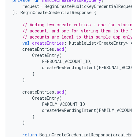
private
fun
handleCreatePasskeyQuery
(
request
:
BeginCreatePublicKeyCredentialRequest
):
BeginCreateCredentialResponse
{
// Adding two create entries - one for storing
// account, and one for storing them to the 'F
// accounts are local to this sample app only.
val
createEntries
:
MutableList<CreateEntry>
=
createEntries
.
add
(
CreateEntry
(
PERSONAL_ACCOUNT_ID
,
createNewPendingIntent
(
PERSONAL_ACCOUN
)
)
createEntries
.
add
(
CreateEntry
(
FAMILY_ACCOUNT_ID
,
createNewPendingIntent
(
FAMILY_ACCOUNT_
)
)
return
BeginCreateCredentialResponse
(
createEnt