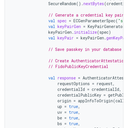
SecureRandom
().
nextBytes
(
credentia
// Generate a credential key pair
val
spec
=
ECGenParameterSpec
(
"sec
val
keyPairGen
=
KeyPairGenerator
.
keyPairGen
.
initialize
(
spec
)
val
keyPair
=
keyPairGen
.
genKeyPai
// Save passkey in your database a
// Create AuthenticatorAttestation
// FidoPublicKeyCredential
val
response
=
AuthenticatorAttest
requestOptions
=
request
,
credentialId
=
credentialId
,
credentialPublicKey
=
getPubli
origin
=
appInfoToOrigin
(
calli
up
=
true
,
uv
=
true
,
be
=
true
,
bs
=
true
,