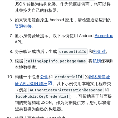
JSON 转换为结构化类。作为凭据提供商，您可以将
其替换为自己的解析器。
如果调用源自原生 Android 应用，请检查通话应用的
资源链接
。
显示身份验证提示。以下示例使用 Android
Biometric
API。
身份验证成功后，生成
credentialId
和
密钥对
。
根据
callingAppInfo.packageName
将
私钥
保存到
本地数据库。
构建一个包含
公钥
和
credentialId
的
网络身份验
证 API JSON 响应
。以下示例使用本地实用程序类
（例如
AuthenticatorAttestationResponse
和
FidoPublicKeyCredential
），可帮助基于前面提
到的规范构建 JSON。作为凭据提供方，您可以将这
些类替换为自己的构建器。