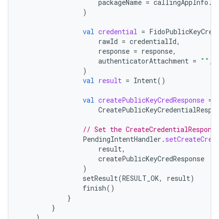
packageName
=
callingAppInfo
.
p
)
val
credential
=
FidoPublicKeyCred
rawId
=
credentialId
,
response
=
response
,
authenticatorAttachment
=
""
,
)
val
result
=
Intent
()
val
createPublicKeyCredResponse
=
CreatePublicKeyCredentialRespo
// Set the CreateCredentialRespons
PendingIntentHandler
.
setCreateCred
result
,
createPublicKeyCredResponse
)
setResult
(
RESULT_OK
,
result
)
finish
()
}
}
)