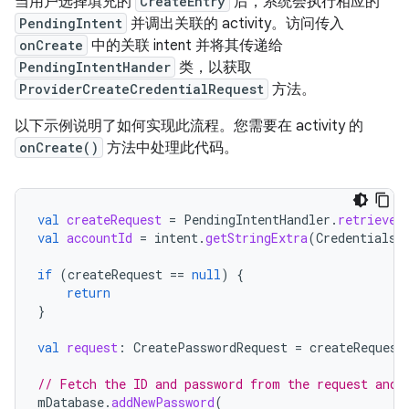
当用户选择填充的
CreateEntry
后，系统会执行相应的
PendingIntent
并调出关联的 activity。访问传入
onCreate
中的关联 intent 并将其传递给
PendingIntentHander
类，以获取
ProviderCreateCredentialRequest
方法。
以下示例说明了如何实现此流程。您需要在 activity 的
onCreate()
方法中处理此代码。
val
createRequest
=
PendingIntentHandler
.
retrieveP
val
accountId
=
intent
.
getStringExtra
(
CredentialsR
if
(
createRequest
==
null
)
{
return
}
val
request
:
CreatePasswordRequest
=
createRequest
// Fetch the ID and password from the request and 
mDatabase
.
addNewPassword
(