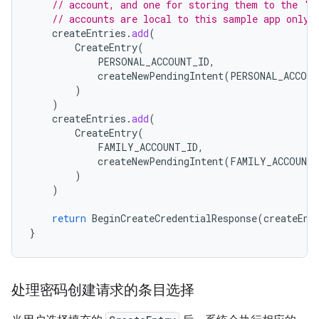
// account, and one for storing them to the 'F
// accounts are local to this sample app only.
createEntries
.
add
(
CreateEntry
(
PERSONAL_ACCOUNT_ID
,
createNewPendingIntent
(
PERSONAL_ACCOUN
)
)
createEntries
.
add
(
CreateEntry
(
FAMILY_ACCOUNT_ID
,
createNewPendingIntent
(
FAMILY_ACCOUNT_
)
)
return
BeginCreateCredentialResponse
(
createEnt
}
处理密码创建请求的条目选择