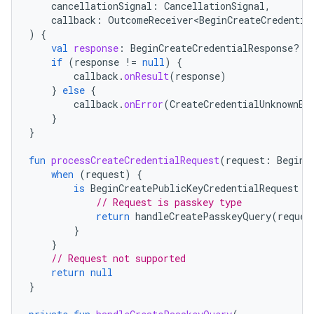
cancellationSignal
:
CancellationSignal
,
callback
:
OutcomeReceiver<BeginCreateCredentia
)
{
val
response
:
BeginCreateCredentialResponse? 
=
if
(
response
!=
null
)
{
callback
.
onResult
(
response
)
}
else
{
callback
.
onError
(
CreateCredentialUnknownEx
}
}
fun
processCreateCredentialRequest
(
request
:
BeginC
when
(
request
)
{
is
BeginCreatePublicKeyCredentialRequest
-
// Request is passkey type
return
handleCreatePasskeyQuery
(
reques
}
}
// Request not supported
return
null
}