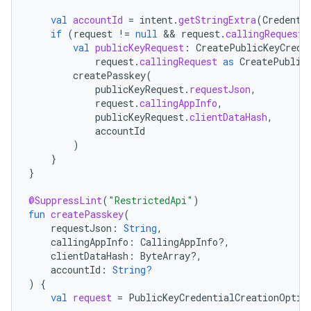
val
accountId
=
intent
.
getStringExtra
(
Credenti
if
(
request
!=
null
 && 
request
.
callingRequest
val
publicKeyRequest
:
CreatePublicKeyCrede
request
.
callingRequest
as
CreatePublic
createPasskey
(
publicKeyRequest
.
requestJson
,
request
.
callingAppInfo
,
publicKeyRequest
.
clientDataHash
,
accountId
)
}
}
@SuppressLint
(
"RestrictedApi"
)
fun
createPasskey
(
requestJson
:
String
,
callingAppInfo
:
CallingAppInfo?,
clientDataHash
:
ByteArray?,
accountId
:
String?
)
{
val
request
=
PublicKeyCredentialCreationOptio