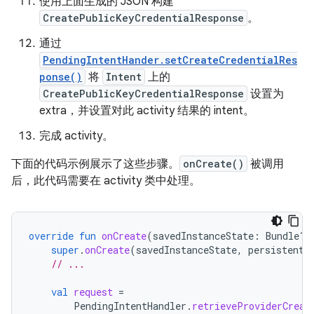
使用上面生成的 JSON 构建
CreatePublicKeyCredentialResponse
。
通过
PendingIntentHander.setCreateCredentialRes
ponse()
将
Intent
上的
CreatePublicKeyCredentialResponse
设置为
extra，并设置对此 activity 结果的 intent。
完成 activity。
下面的代码示例展示了这些步骤。
onCreate()
被调用
后，此代码需要在 activity 类中处理。
override
fun
onCreate
(
savedInstanceState
:
Bundle?,
super
.
onCreate
(
savedInstanceState
,
persistentS
// ...
val
request
=
PendingIntentHandler
.
retrieveProviderCreat