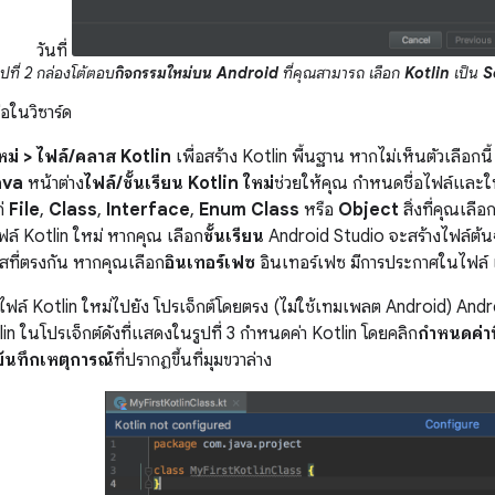
วันที่
ูปที่ 2 กล่องโต้ตอบ
กิจกรรมใหม่บน Android
ที่คุณสามารถ เลือก
Kotlin
เป็น
S
อในวิซาร์ด
ใหม่ > ไฟล์/คลาส Kotlin
เพื่อสร้าง Kotlin พื้นฐาน หากไม่เห็นตัวเลือกนี้
ava
หน้าต่าง
ไฟล์/ชั้นเรียน Kotlin ใหม่
ช่วยให้คุณ กำหนดชื่อไฟล์และใ
ก่
File
,
Class
,
Interface
,
Enum Class
หรือ
Object
สิ่งที่คุณเลื
ฟล์ Kotlin ใหม่ หากคุณ เลือก
ชั้นเรียน
Android Studio จะสร้างไฟล์ต้นฉ
ที่ตรงกัน หากคุณเลือก
อินเทอร์เฟซ
อินเทอร์เฟซ มีการประกาศในไฟล์ 
ไฟล์ Kotlin ใหม่ไปยัง โปรเจ็กต์โดยตรง (ไม่ใช้เทมเพลต Android) Andr
n ในโปรเจ็กต์ดังที่แสดงในรูปที่ 3 กําหนดค่า Kotlin โดยคลิก
กําหนดค่า
ันทึกเหตุการณ์
ที่ปรากฏขึ้นที่มุมขวาล่าง