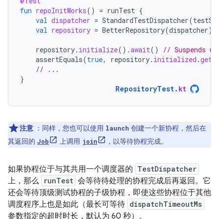
@Test
fun
repoInitWorks
()
=
runTest
{
val
dispatcher
=
StandardTestDispatcher
(
testSc
val
repository
=
BetterRepository
(
dispatcher
)
repository
.
initialize
().
await
()
// Suspends un
assertEquals
(
true
,
repository
.
initialized
.
get
(
// ...
}
RepositoryTest
.
kt
注意
：同样，您也可以使用
创建一个新协程，然后在
launch
其返回的
上调用
，以等待协程完成。
Job
join
如果协程位于与其共用一个调度器的
TestDispatcher
上，那么
runTest
会等待待处理的协程完成后再返回。它
还会等待顶级测试协程的子级协程，即使这些协程位于其他
调度程序上也是如此（最长可等待
dispatchTimeoutMs
参数指定的超时时长，默认为 60 秒）。