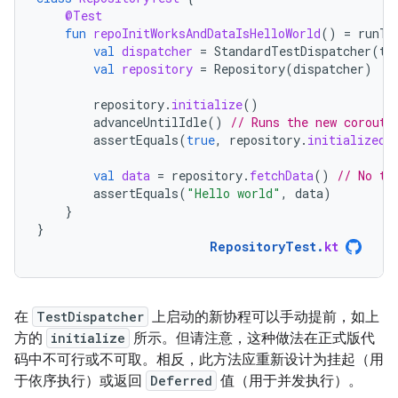
@Test
fun
repoInitWorksAndDataIsHelloWorld
()
=
runTe
val
dispatcher
=
StandardTestDispatcher
(
te
val
repository
=
Repository
(
dispatcher
)
repository
.
initialize
()
advanceUntilIdle
()
// Runs the new corouti
assertEquals
(
true
,
repository
.
initialized
.
val
data
=
repository
.
fetchData
()
// No th
assertEquals
(
"Hello world"
,
data
)
}
}
RepositoryTest
.
kt
在
TestDispatcher
上启动的新协程可以手动提前，如上
方的
initialize
所示。但请注意，这种做法在正式版代
码中不可行或不可取。相反，此方法应重新设计为挂起（用
于依序执行）或返回
Deferred
值（用于并发执行）。