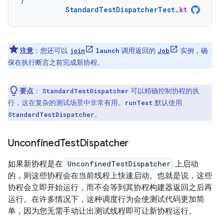
StandardTestDispatcherTest
.
kt
注意
：您还可以
调用返回的
实例，确
join
launch
Job
保在执行断言之前完成新协程。
要点
：
可以精确控制协程的执
StandardTestDispatcher
行，这在复杂的测试场景中非常有用。
默认使用
runTest
。
StandardTestDispatcher
Unconfined
Test
Dispatcher
如果新协程是在
UnconfinedTestDispatcher
上启动
的，则这些协程会在当前线程上快速启动。也就是说，这些
协程会立即开始运行，而不会等到其协程构建器返回之后再
运行。在许多情况下，这种调度行为会使测试代码更加简
单，因为您无需手动让出测试线程即可让新协程运行。