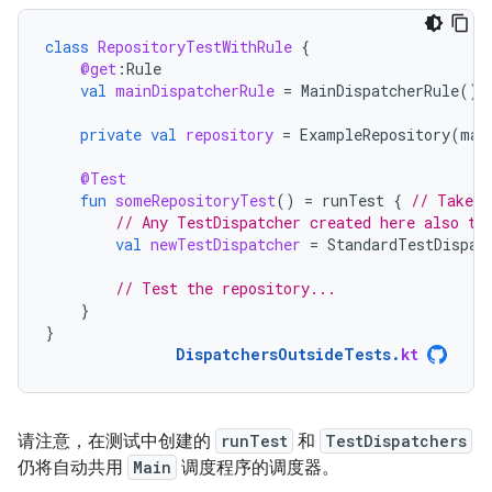
class
RepositoryTestWithRule
{
@get
:
Rule
val
mainDispatcherRule
=
MainDispatcherRule
()
private
val
repository
=
ExampleRepository
(
mai
@Test
fun
someRepositoryTest
()
=
runTest
{
// Takes 
// Any TestDispatcher created here also ta
val
newTestDispatcher
=
StandardTestDispat
// Test the repository...
}
}
DispatchersOutsideTests
.
kt
请注意，在测试中创建的
runTest
和
TestDispatchers
仍将自动共用
Main
调度程序的调度器。