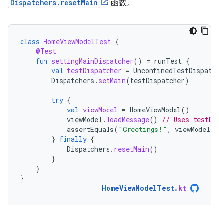
Dispatchers.resetMain
函数。
class
HomeViewModelTest
{
@Test
fun
settingMainDispatcher
()
=
runTest
{
val
testDispatcher
=
UnconfinedTestDispatc
Dispatchers
.
setMain
(
testDispatcher
)
try
{
val
viewModel
=
HomeViewModel
()
viewModel
.
loadMessage
()
// Uses testDi
assertEquals
(
"Greetings!"
,
viewModel
.
m
}
finally
{
Dispatchers
.
resetMain
()
}
}
}
HomeViewModelTest
.
kt