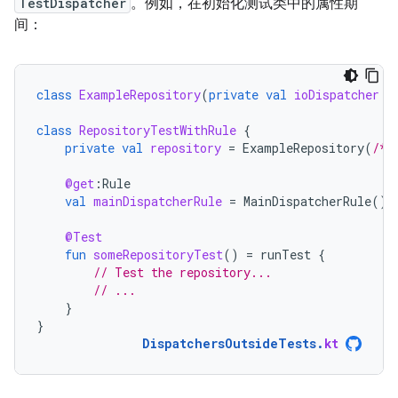
TestDispatcher
。例如，在初始化测试类中的属性期
间：
class
ExampleRepository
(
private
val
ioDispatcher
:
class
RepositoryTestWithRule
{
private
val
repository
=
ExampleRepository
(
/* 
@get
:
Rule
val
mainDispatcherRule
=
MainDispatcherRule
()
@Test
fun
someRepositoryTest
()
=
runTest
{
// Test the repository...
// ...
}
}
DispatchersOutsideTests
.
kt