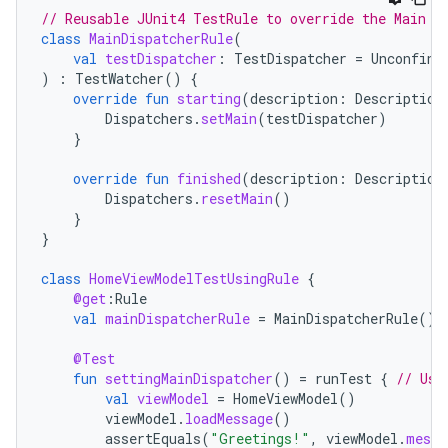
// Reusable JUnit4 TestRule to override the Main d
class
MainDispatcherRule
(
val
testDispatcher
:
TestDispatcher
=
Unconfine
)
:
TestWatcher
()
{
override
fun
starting
(
description
:
Description
Dispatchers
.
setMain
(
testDispatcher
)
}
override
fun
finished
(
description
:
Description
Dispatchers
.
resetMain
()
}
}
class
HomeViewModelTestUsingRule
{
@get
:
Rule
val
mainDispatcherRule
=
MainDispatcherRule
()
@Test
fun
settingMainDispatcher
()
=
runTest
{
// Use
val
viewModel
=
HomeViewModel
()
viewModel
.
loadMessage
()
assertEquals
(
"Greetings!"
,
viewModel
.
messa