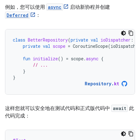
例如，您可以使用
async
启动新协程并创建
Deferred
：
class
BetterRepository
(
private
val
ioDispatcher
:
C
private
val
scope
=
CoroutineScope
(
ioDispatche
fun
initialize
()
=
scope
.
async
{
// ...
}
}
Repository
.
kt
这样您就可以安全地在测试代码和正式版代码中
await
此
代码完成：