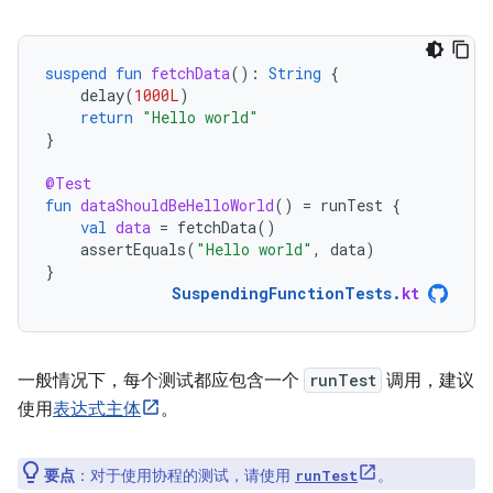
suspend
fun
fetchData
():
String
{
delay
(
1000L
)
return
"Hello world"
}
@Test
fun
dataShouldBeHelloWorld
()
=
runTest
{
val
data
=
fetchData
()
assertEquals
(
"Hello world"
,
data
)
}
SuspendingFunctionTests
.
kt
一般情况下，每个测试都应包含一个
runTest
调用，建议
使用
表达式主体
。
要点
：对于使用协程的测试，请使用
。
runTest