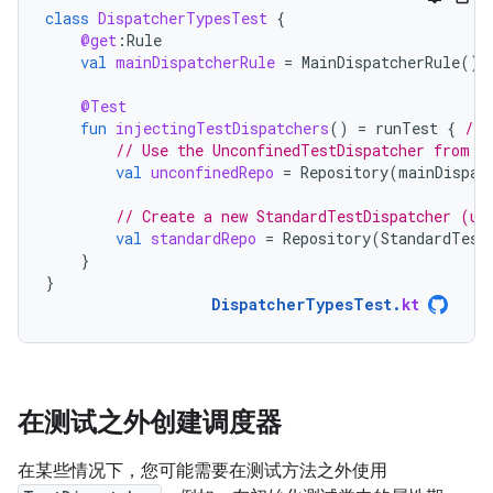
class
DispatcherTypesTest
{
@get
:
Rule
val
mainDispatcherRule
=
MainDispatcherRule
()
@Test
fun
injectingTestDispatchers
()
=
runTest
{
// 
// Use the UnconfinedTestDispatcher from t
val
unconfinedRepo
=
Repository
(
mainDispat
// Create a new StandardTestDispatcher (us
val
standardRepo
=
Repository
(
StandardTest
}
}
DispatcherTypesTest
.
kt
在测试之外创建调度器
在某些情况下，您可能需要在测试方法之外使用