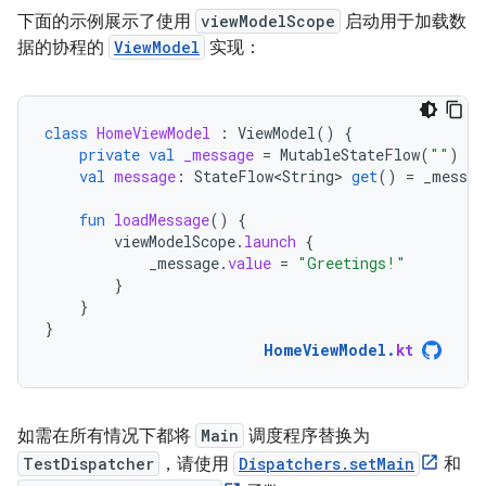
下面的示例展示了使用
viewModelScope
启动用于加载数
据的协程的
ViewModel
实现：
class
HomeViewModel
:
ViewModel
()
{
private
val
_message
=
MutableStateFlow
(
""
)
val
message
:
StateFlow<String>
get
()
=
_messag
fun
loadMessage
()
{
viewModelScope
.
launch
{
_message
.
value
=
"Greetings!"
}
}
}
HomeViewModel
.
kt
如需在所有情况下都将
Main
调度程序替换为
TestDispatcher
，请使用
Dispatchers.setMain
和