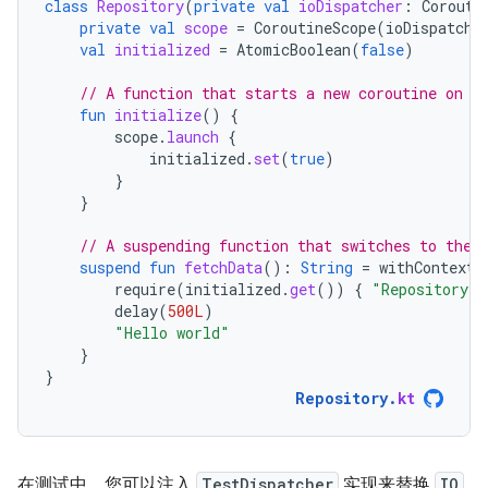
class
Repository
(
private
val
ioDispatcher
:
Corouti
private
val
scope
=
CoroutineScope
(
ioDispatche
val
initialized
=
AtomicBoolean
(
false
)
// A function that starts a new coroutine on t
fun
initialize
()
{
scope
.
launch
{
initialized
.
set
(
true
)
}
}
// A suspending function that switches to the 
suspend
fun
fetchData
():
String
=
withContext
(
require
(
initialized
.
get
())
{
"Repository s
delay
(
500L
)
"Hello world"
}
}
Repository
.
kt
在测试中，您可以注入
TestDispatcher
实现来替换
IO