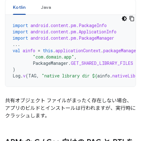
Kotlin
Java
import
android.content.pm.PackageInfo
import
android.content.pm.ApplicationInfo
import
android.content.pm.PackageManager
...
val
ainfo
=
this
.
applicationContext
.
packageManager
.
"com.domain.app"
,
PackageManager
.
GET_SHARED_LIBRARY_FILES
)
Log
.
v
(
TAG
,
"native library dir 
${
ainfo
.
nativeLibra
共有オブジェクト ファイルがまったく存在しない場合、
アプリのビルドとインストールは行われますが、実行時に
クラッシュします。