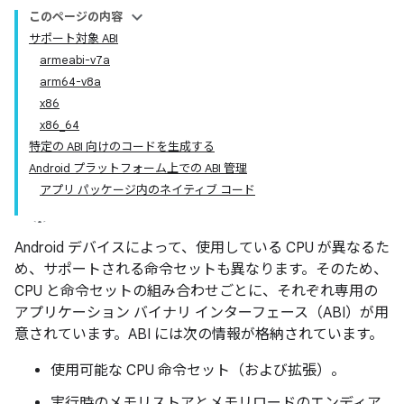
このページの内容
サポート対象 ABI
armeabi-v7a
arm64-v8a
x86
x86_64
特定の ABI 向けのコードを生成する
Android プラットフォーム上での ABI 管理
アプリ パッケージ内のネイティブ コード
Android デバイスによって、使用している CPU が異なるた
め、サポートされる命令セットも異なります。そのため、
CPU と命令セットの組み合わせごとに、それぞれ専用の
アプリケーション バイナリ インターフェース（ABI）が用
意されています。ABI には次の情報が格納されています。
使用可能な CPU 命令セット（および拡張）。
実行時のメモリストアとメモリロードのエンディア