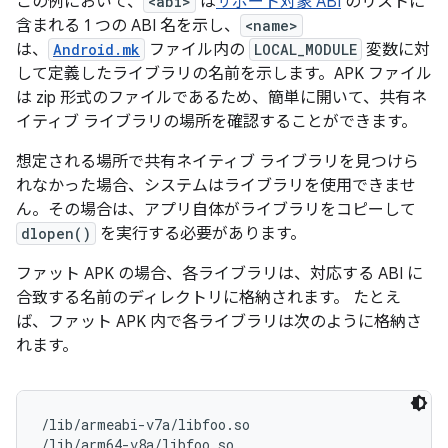
この例において、
<abi>
は
サポート対象 ABI
のリストに
含まれる 1 つの ABI 名を示し、
<name>
は、
Android.mk
ファイル内の
LOCAL_MODULE
変数に対
して定義したライブラリの名前を示します。APK ファイル
は zip 形式のファイルであるため、簡単に開いて、共有ネ
イティブ ライブラリの場所を確認することができます。
想定される場所で共有ネイティブ ライブラリを見つけら
れなかった場合、システムはライブラリを使用できませ
ん。その場合は、アプリ自体がライブラリをコピーして
dlopen()
を実行する必要があります。
ファット APK の場合、各ライブラリは、対応する ABI に
合致する名前のディレクトリに格納されます。 たとえ
ば、ファット APK 内で各ライブラリは次のように格納さ
れます。
/lib/armeabi-v7a/libfoo.so

/lib/arm64-v8a/libfoo.so
