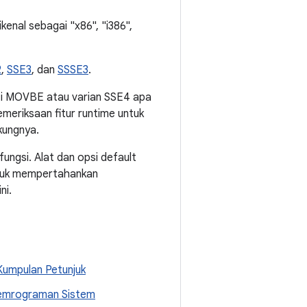
enal sebagai "x86", "i386",
2
,
SSE3
, dan
SSSE3
.
erti MOVBE atau varian SSE4 apa
meriksaan fitur runtime untuk
kungnya.
ngsi. Alat dan opsi default
ntuk mempertahankan
ni.
 Kumpulan Petunjuk
 Pemrograman Sistem