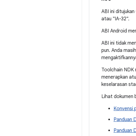
ABI ini ditujuk
atau "IA-32".
ABI Android men
ABI ini tidak m
pun. Anda masih
mengaktifkannya
Toolchain NDK m
menerapkan atur
keselarasan sta
Lihat dokumen b
Konvensi 
Panduan De
Panduan D