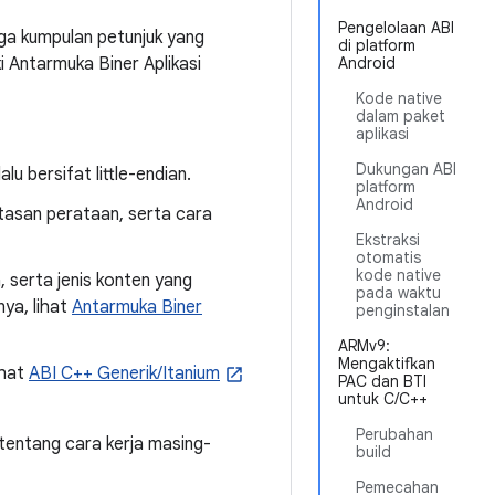
Pengelolaan ABI
ga kumpulan petunjuk yang
di platform
 Antarmuka Biner Aplikasi
Android
Kode native
dalam paket
aplikasi
Dukungan ABI
 bersifat little-endian.
platform
Android
tasan perataan, serta cara
Ekstraksi
otomatis
kode native
 serta jenis konten yang
pada waktu
ya, lihat
Antarmuka Biner
penginstalan
ARMv9:
Mengaktifkan
ihat
ABI C++ Generik/Itanium
PAC dan BTI
untuk C/C++
Perubahan
tentang cara kerja masing-
build
Pemecahan