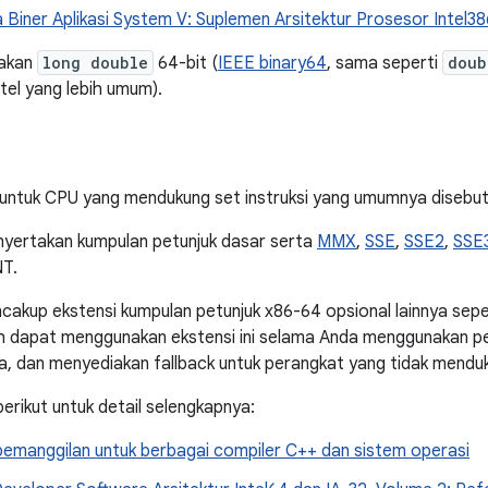
Biner Aplikasi System V: Suplemen Arsitektur Prosesor Intel38
nakan
long double
64-bit (
IEEE binary64
, sama seperti
doub
tel yang lebih umum).
an untuk CPU yang mendukung set instruksi yang umumnya disebu
nyertakan kumpulan petunjuk dasar serta
MMX
,
SSE
,
SSE2
,
SSE
T.
encakup ekstensi kumpulan petunjuk x86-64 opsional lainnya sep
 dapat menggunakan ekstensi ini selama Anda menggunakan pem
, dan menyediakan fallback untuk perangkat yang tidak mendu
erikut untuk detail selengkapnya:
pemanggilan untuk berbagai compiler C++ dan sistem operasi