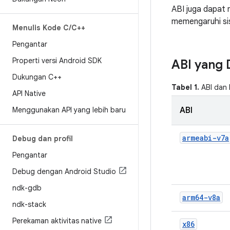
ABI juga dapat 
memengaruhi sis
Menulis Kode C
/
C++
Pengantar
Properti versi Android SDK
ABI yang 
Dukungan C++
Tabel 1.
ABI dan 
API Native
Menggunakan API yang lebih baru
ABI
armeabi-v7a
Debug dan profil
Pengantar
Debug dengan Android Studio
ndk-gdb
arm64-v8a
ndk-stack
Perekaman aktivitas native
x86