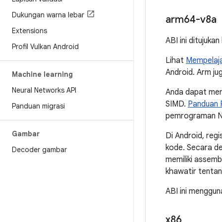
Dukungan warna lebar
arm64-v8a
Extensions
ABI ini ditujuka
Profil Vulkan Android
Lihat
Mempelaja
Android. Arm j
Machine learning
Neural Networks API
Anda dapat me
SIMD.
Panduan 
Panduan migrasi
pemrograman N
Gambar
Di Android, reg
kode. Secara de
Decoder gambar
memiliki assemb
khawatir tentang
ABI ini menggu
x86