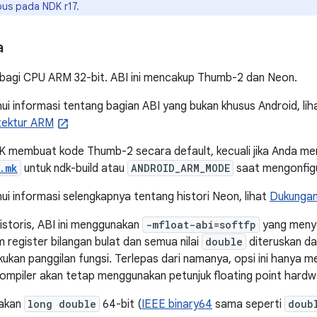
apus pada NDK r17.
a
an bagi CPU ARM 32-bit. ABI ini mencakup Thumb-2 dan Neon.
i informasi tentang bagian ABI yang bukan khusus Android, li
itektur ARM
DK membuat kode Thumb-2 secara default, kecuali jika Anda 
.mk
untuk ndk-build atau
ANDROID_ARM_MODE
saat mengonfig
i informasi selengkapnya tentang histori Neon, lihat
Dukunga
istoris, ABI ini menggunakan
-mfloat-abi=softfp
yang menye
 register bilangan bulat dan semua nilai
double
diteruskan da
kukan panggilan fungsi. Terlepas dari namanya, opsi ini hanya
 compiler akan tetap menggunakan petunjuk floating point hardw
nakan
long double
64-bit (
IEEE binary64
sama seperti
doub