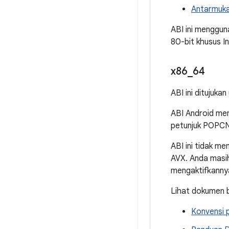
Antarmuka 
ABI ini menggu
80-bit khusus In
x86
_
64
ABI ini ditujuk
ABI Android me
petunjuk POPCN
ABI ini tidak m
AVX. Anda masih
mengaktifkannya
Lihat dokumen b
Konvensi 