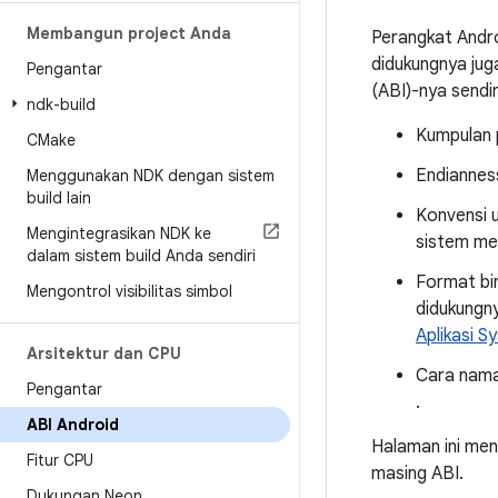
Membangun project Anda
Perangkat Andr
didukungnya jug
Pengantar
(ABI)-nya sendir
ndk-build
Kumpulan 
CMake
Endianness
Menggunakan NDK dengan sistem
build lain
Konvensi 
Mengintegrasikan NDK ke
sistem me
dalam sistem build Anda sendiri
Format bin
Mengontrol visibilitas simbol
didukungny
Aplikasi 
Arsitektur dan CPU
Cara nama
Pengantar
.
ABI Android
Halaman ini me
Fitur CPU
masing ABI.
Dukungan Neon