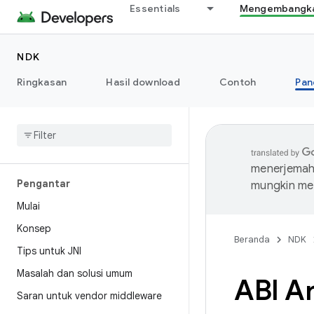
Essentials
Mengembangkan
NDK
Ringkasan
Hasil download
Contoh
Pan
menerjemahk
Pengantar
mungkin me
Mulai
Konsep
Beranda
NDK
Tips untuk JNI
Masalah dan solusi umum
ABI A
Saran untuk vendor middleware