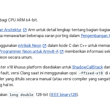
n bagi CPU ARM 64-bit.
ri Arsitektur
Arm untuk detail lengkap tentang bagian-bagia
uga menawarkan beberapa saran porting dalam
Pengembangan A
nggunakan
intriksik Neon
dalam kode C dan C++ untuk meman
Programmer Neon untuk Armv8-A
memberikan informasi sele
eon secara umum.
ister x18 khusus platform disediakan untuk
ShadowCallStack
dan
fault, versi Clang saat ini menggunakan opsi
-ffixed-x18
di 
ler yang ditulis secara manual (atau versi compiler yang sangat
 hal ini.
nakan
long double
128-bit (
IEEE binary128
).