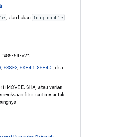
6
le
, dan bukan
long double
t "x86-64-v2".
3
,
SSSE3
,
SSE4.1
,
SSE4.2
, dan
erti MOVBE, SHA, atau varian
eriksaan fitur runtime untuk
kungnya.