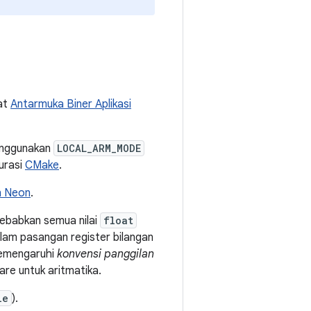
hat
Antarmuka Biner Aplikasi
menggunakan
LOCAL_ARM_MODE
urasi
CMake
.
n Neon
.
babkan semua nilai
float
lam pasangan register bilangan
 memengaruhi
konvensi panggilan
are untuk aritmatika.
le
).