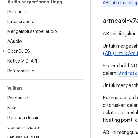
Audio berperforma tinggi
ABI ini telah dih
Pengantar
armeabi-v7
Latensi audio
Mengambil sampel audio
ABI ini ditujuk
AAudio
Untuk mengetahu
Open
SL ES
(ABI) untuk Ars
Native MIDI API
Sistem build N
Referensi lain
dalam
Android
Untuk mengetahu
Vulkan
Karena alasan h
Pengantar
diteruskan dalam
Mulai
bulat saat mela
Panduan desain
floating point:
Compiler shader
ABI ini menggu
Lapisan validasi