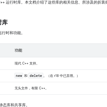
种 C++ 运行时库。本文档介绍了这些库的相关信息、所涉及的折
时库
+ 运行时和功能。
功能
现代 C++ 支持。
new
delete
和
。（在 r18 中已弃用。）
无头文件，有限 C++。
提供静态库和共享库。