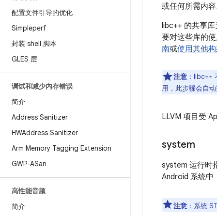
或任何所需内容
配置文件引导的优化
libc++ 的共享
Simpleperf
要对这些库的使
封装 shell 脚本
南
或
使用其他构
GLES 层
注意
：libc
调试和减少内存错误
用，此步骤会自动
简介
LLVM 项目受 
Address Sanitizer
HWAddress Sanitizer
system
Arm Memory Tagging Extension
GWP-ASan
system 运行
Android 系统中
高性能音频
注意
：系统 S
简介