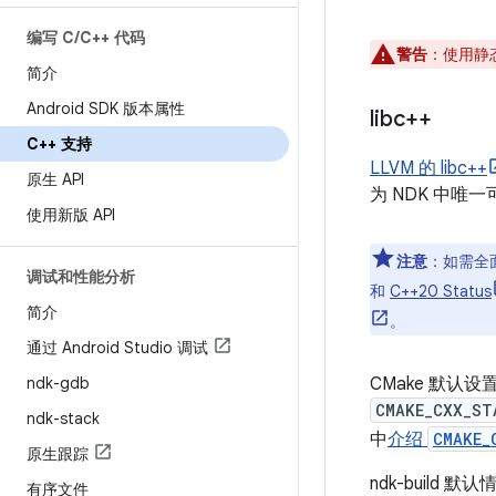
编写 C
/
C++ 代码
警告
：使用静
简介
Android SDK 版本属性
libc++
C++ 支持
LLVM 的 libc++
原生 API
为 NDK 中唯一
使用新版 API
注意
：如需全
调试和性能分析
和
C++20 Status
简介
。
通过 Android Studio 调试
ndk-gdb
CMake 默认设
CMAKE_CXX_ST
ndk-stack
中
介绍
CMAKE_
原生跟踪
ndk-build 
有序文件