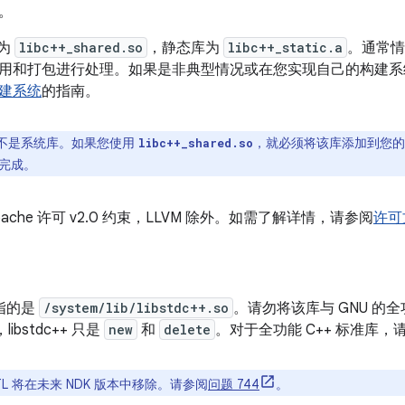
。
库为
libc++_shared.so
，静态库为
libc++_static.a
。通常情
用和打包进行处理。如果是非典型情况或在您实现自己的构建系
建系统
的指南。
++ 不是系统库。如果您使用
，就必须将该库添加到您的应
libc++_shared.so
完成。
Apache 许可 v2.0 约束，LLVM 除外。如需了解详情，请参阅
许可
时指的是
/system/lib/libstdc++.so
。请勿将该库与 GNU 的全功能
，libstdc++ 只是
new
和
delete
。对于全功能 C++ 标准库，请使
TL 将在未来 NDK 版本中移除。请参阅
问题 744
。