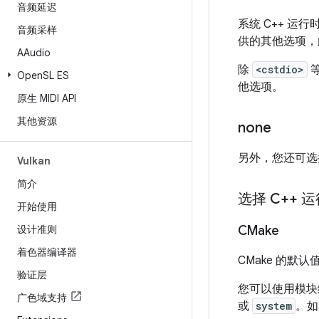
音频延迟
系统 C++ 运
音频采样
供的其他选项，此
AAudio
除
<cstdio>
等
Open
SL ES
他选项。
原生 MIDI API
其他资源
none
另外，您还可选
Vulkan
简介
选择 C++ 
开始使用
设计准则
CMake
着色器编译器
CMake 的默认
验证层
您可以使用模
广色域支持
或
system
。如