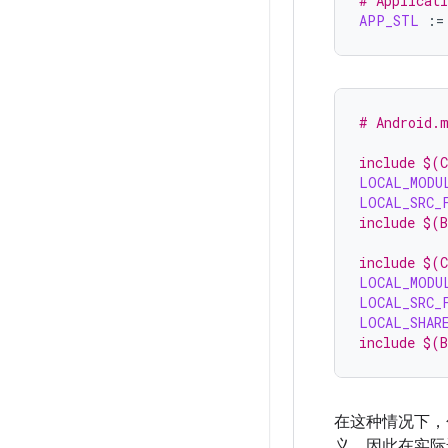
# Applicat
APP_STL
:=
# Android.
include $(
LOCAL_MODU
LOCAL_SRC_
include $(
include $(
LOCAL_MODU
LOCAL_SRC_
LOCAL_SHAR
include $(
在这种情况下，
义，因此在实际