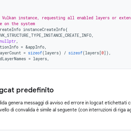
 Vulkan instance, requesting all enabled layers or exten
e on the system
reateInfo
instanceCreateInfo
{
VK_STRUCTURE_TYPE_INSTANCE_CREATE_INFO
,
nullptr
,
tionInfo
=
&
appInfo
,
ayerCount
=
sizeof
(
layers
)
/
sizeof
(
layers
[
0
]),
dLayerNames
=
layers
,
gcat predefinito
nvalida genera messaggi di avviso ed errore in logcat etichettati
ello di convalida è simile al seguente (con interruzioni di riga ag