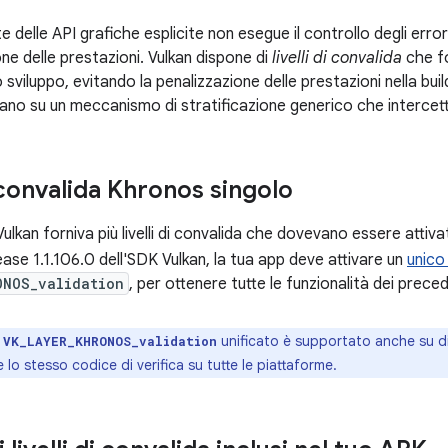
 delle API grafiche esplicite non esegue il controllo degli er
ne delle prestazioni. Vulkan dispone di
livelli di convalida
che fo
 sviluppo, evitando la penalizzazione delle prestazioni nella build di
ano su un meccanismo di stratificazione generico che intercetta 
 convalida Khronos singolo
ulkan forniva più livelli di convalida che dovevano essere attivat
lease 1.1.106.0 dell'SDK Vulkan, la tua app deve attivare un
unico 
ONOS_validation
, per ottenere tutte le funzionalità dei preceden
o
unificato è supportato anche su di
VK_LAYER_KHRONOS_validation
 lo stesso codice di verifica su tutte le piattaforme.