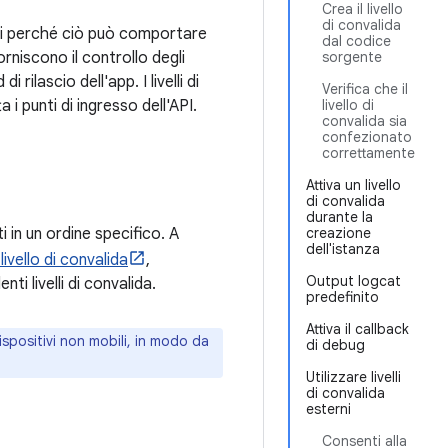
Crea il livello
di convalida
rori perché ciò può comportare
dal codice
rniscono il controllo degli
sorgente
 rilascio dell'app. I livelli di
Verifica che il
i punti di ingresso dell'API.
livello di
convalida sia
confezionato
correttamente
Attiva un livello
di convalida
durante la
i in un ordine specifico. A
creazione
dell'istanza
livello di convalida
,
Output logcat
ti livelli di convalida.
predefinito
Attiva il callback
spositivi non mobili, in modo da
di debug
Utilizzare livelli
di convalida
esterni
Consenti alla