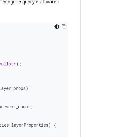
 eseguire query e attivare i
nullptr
);
layer_props
);
present_count
;
ties
layerProperties
)
{