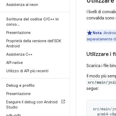
Utilizzare 
Assistenza al neon
I livelli di conv
convalida sono d
Scrittura del codice C
/
C++ in
corso
.
.
.
Presentazione
Nota
:Android
separatamente dal
Proprietà della versione dell'SDK
Android
Utilizzare i 
Assistenza C++
API native
Scarica i file bi
Utilizzo di API più recenti
Il modo più sempli
src/main/jni
Debug e profilo
segue:
Presentazione
Eseguire il debug con Android
Studio
src/main/jn
  arm64-v8a
ndk-gdb