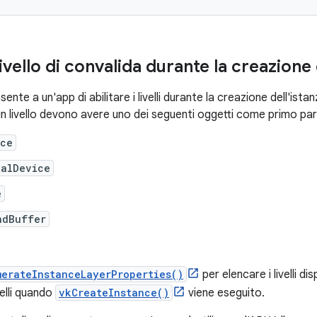
livello di convalida durante la creazione 
ente a un'app di abilitare i livelli durante la creazione dell'istan
 un livello devono avere uno dei seguenti oggetti come primo p
nce
calDevice
e
ndBuffer
merateInstanceLayerProperties()
per elencare i livelli dis
ivelli quando
vkCreateInstance()
viene eseguito.