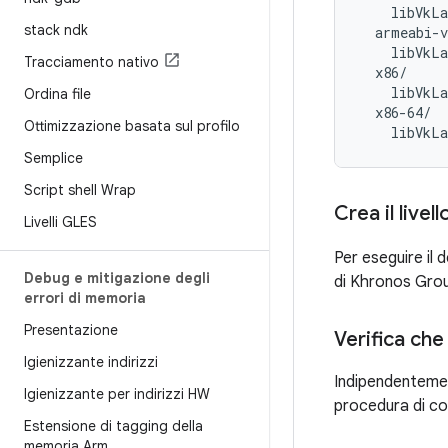
    libVkLa
stack ndk
  armeabi-v
    libVkLa
Tracciamento nativo
  x86/

    libVkLa
Ordina file
  x86-64/

Ottimizzazione basata sul profilo
Semplice
Script shell Wrap
Crea il live
Livelli GLES
Per eseguire il 
Debug e mitigazione degli
di Khronos Group 
errori di memoria
Presentazione
Verifica che
Igienizzante indirizzi
Indipendentemente
Igienizzante per indirizzi HW
procedura di com
Estensione di tagging della
memoria Arm