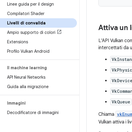
Linee guida per il design
Compilatori Shader
Livelli di convalida
Attiva un 
Ampio supporto di colori
L'API Vulkan cons
Extensions
intercettati da
Profilo Vulkan Android
VkInsta
Il machine learning
VkPhysi
API Neural Networks
VkDevic
Guida alla migrazione
VkComma
VkQueue
Immagini
Decodificatore di immagini
Chiama
vkEnu
Vulkan attiva i l