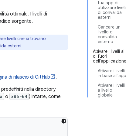
tua app di
utilizzare livelli
di convalida
à ottimale. I livelli di
esterni
codice sorgente.
Caricare un
livello di
convalida
re livelli che si trovano
esterno
alida esterni
.
Attivare i livelli al
di fuori
dell'applicazione
Attivare i livelli
in base all'app
ina di rilascio di GitHub
.
Attivare i livelli
i predefiniti nella directory
a livello
globale
a
o
x86-64
) intatte, come