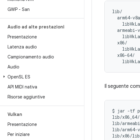
GWP - San
lib/

  arm64-v8a
    libVkLa
Audio ad alte prestazioni
  armeabi-v
    libVkLa
Presentazione
  x86/

Latenza audio
    libVkLa
  x86-64/

Campionamento audio
Audio
Open
SL ES
Il seguente com
API MIDI nativa
Risorse aggiuntive
$ jar -tf p
Vulkan
lib/x86_64/
lib/armeabi
Presentazione
lib/arm64-v
Per iniziare