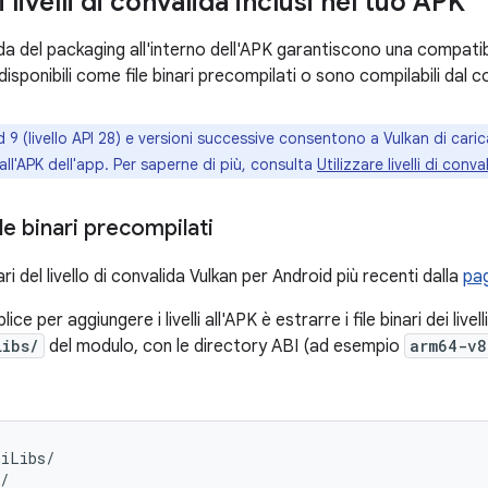
i livelli di convalida inclusi nel tuo APK
alida del packaging all'interno dell'APK garantiscono una compatibilit
isponibili come file binari precompilati o sono compilabili dal 
 9 (livello API 28) e versioni successive consentono a Vulkan di carica
l'APK dell'app. Per saperne di più, consulta
Utilizzare livelli di conv
file binari precompilati
nari del livello di convalida Vulkan per Android più recenti dalla
pag
ce per aggiungere i livelli all'APK è estrarre i file binari dei livell
Libs/
del modulo, con le directory ABI (ad esempio
arm64-v8
iLibs/

/
