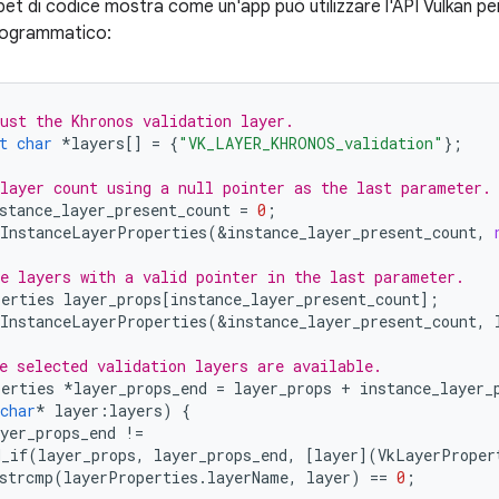
pet di codice mostra come un'app può utilizzare l'API Vulkan per
 programmatico:
ust the Khronos validation layer.
t
char
*
layers
[]
=
{
"VK_LAYER_KHRONOS_validation"
};
layer count using a null pointer as the last parameter.
stance_layer_present_count
=
0
;
InstanceLayerProperties
(
&
instance_layer_present_count
,
e layers with a valid pointer in the last parameter.
perties
layer_props
[
instance_layer_present_count
];
InstanceLayerProperties
(
&
instance_layer_present_count
,
e selected validation layers are available.
perties
*
layer_props_end
=
layer_props
+
instance_layer_
char
*
layer
:
layers
)
{
yer_props_end
!=
d_if
(
layer_props
,
layer_props_end
,
[
layer
](
VkLayerProper
strcmp
(
layerProperties
.
layerName
,
layer
)
==
0
;