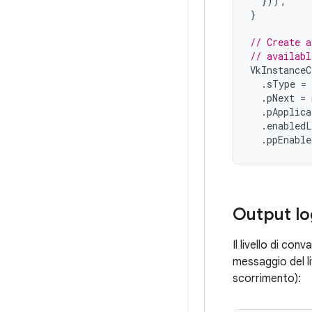
}));
}
// Create a
// availabl
VkInstanceC
.
sType
=
.
pNext
=
.
pApplica
.
enabledL
.
ppEnable
Output lo
Il livello di co
messaggio del liv
scorrimento):