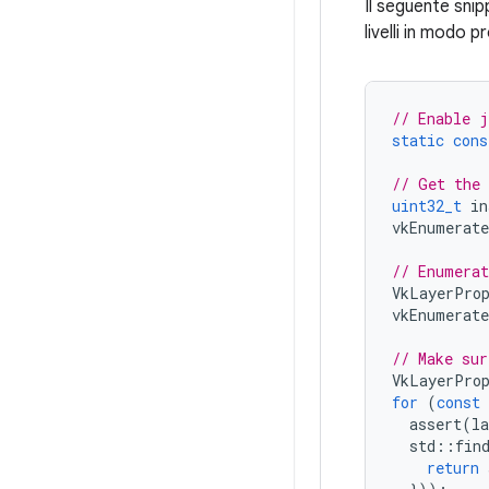
Il seguente snip
livelli in modo
// Enable j
static
cons
// Get the 
uint32_t
in
vkEnumerate
// Enumerat
VkLayerPro
vkEnumerate
// Make sur
VkLayerPro
for
(
const
assert
(
la
std
::
fin
return