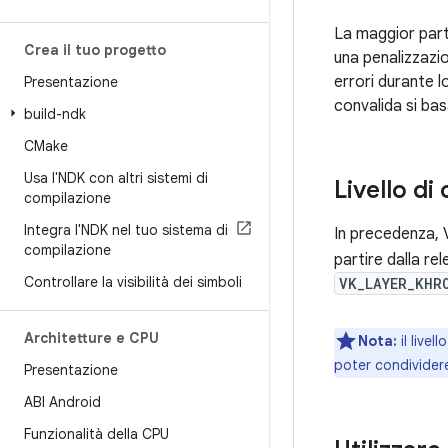
La maggior parte
Crea il tuo progetto
una penalizzazio
errori durante lo
Presentazione
convalida si bas
build-ndk
CMake
Usa l'NDK con altri sistemi di
Livello di
compilazione
Integra l'NDK nel tuo sistema di
In precedenza, V
compilazione
partire dalla re
Controllare la visibilità dei simboli
VK_LAYER_KHR
Architetture e CPU
Nota:
il livell
poter condividere
Presentazione
ABI Android
Funzionalità della CPU