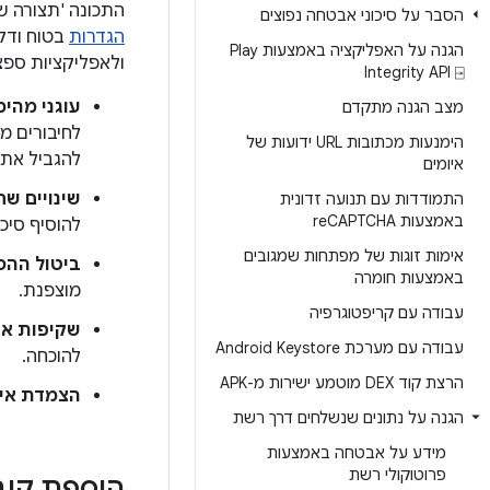
התכונה 'תצורה 
הסבר על סיכוני אבטחה נפוצים
הגדרות
בטוח ודקל
הגנה על האפליקציה באמצעות Play
ולאפליקציות ספצי
Integrity API ⍈
עוגני מהי
מצב הגנה מתקדם
לחיבורים מ
הימנעות מכתובות URL ידועות של
להגביל את קבוצת ה-CA הציבוריים
איומים
שינויים שח
התמודדות עם תנועה זדונית
באמצעות re
CAPTCHA
להוסיף סיכ
אימות זוגות של מפתחות שמגובים
ביטול ההס
באמצעות חומרה
מוצפנת.
עבודה עם קריפטוגרפיה
שקיפות אי
עבודה עם מערכת Android Keystore
להוכחה.
הרצת קוד DEX מוטמע ישירות מ-APK
הצמדת איש
הגנה על נתונים שנשלחים דרך רשת
מידע על אבטחה באמצעות
פרוטוקולי רשת
הוספת קו