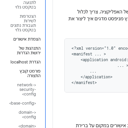
לתנועה
בטקסט גלוי
 מציינים את ההגדרות של האפליקציה. צריך לכלול
הצטרפות
 מניפסט מדגים איך ליצור את
לשירות
תעבורת נתונים
בטקסט גלוי
הצמדת אישורים
<?xml
version="1.0"
enco
התנהגות של
ירושת הגדרות
<manifest
...
<application
הגדרת localhost
...
פורמט קובץ
התצורה
</application>

</manifest>
<network-
security-
config>
<base-config>
<domain-
config>
אישורים במקום על ברירת
<domain>