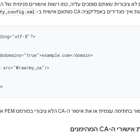
ם לא ציבורית שאתם סומכים עליה, כמו רשות אישורים פנימית של 
גדירים באפליקציה CA מותאם אישית ב-
ty_config.xml
ding="utf-8"?>

s
g>
צמית או את אישור ה-CA הלא ציבורי בפורמט PEM או DER אל
י ה-CA המהימנים