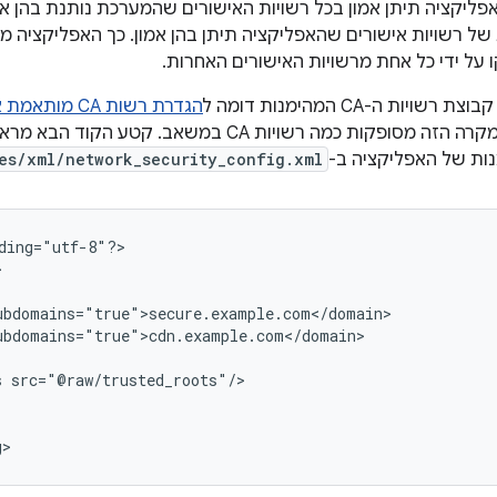
פליקציה תיתן אמון בכל רשויות האישורים שהמערכת נותנת בהן אמ
ל רשויות אישורים שהאפליקציה תיתן בהן אמון. כך האפליקציה מו
על ידי כל אחת מרשויות האישורים האחרות.
יות ה-CA המהימנות דומה ל
הגדרת רשות CA מותאמת אישית כמהימנה
ספציפי, אלא שבמקרה הזה מסופקות כמה רשויות CA במ
ות של האפליקציה ב-
es/xml/network_security_config.xml
ding="utf-8"?>

s
g>