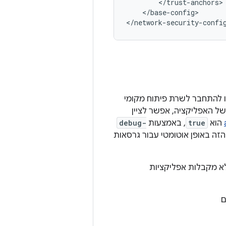
</base-config>

</network-security-confi
רת באמצעות HTTPS, יכול להיות שתרצו להתחבר לשרת פיתוח מקומי
ים בקוד של האפליקציה, אפשר לציין
הוא
true
, באמצעות
debug-
ייה מגדירים את הדגל הזה באופן אוטומטי עבור גרסאות
 לא מקבלות אפליקציות
ם