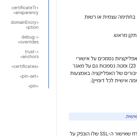
<certificateTr
ansparency>
ו רשות אישורים בחתימה עצמית או רשות
<domainEncry
ption>
<debug-
overrides>
<trust-
anchors>
מאובטחים (באמצעות פרוטוקולים כמו TLS ו-HTTPS) מכל האפליקציות נסמכים על אישורי
CA של המערכת שהותקנו מראש, ואפליקציות שמטרגטות ל-Android 6.0 (רמת API‏ 23) ומטה נסמכות גם על מאגר
<certificates>
<pin-set>
ה אישית לכל דומיין).
<pin>
ישית.
יכול להיות שתרצו להתחבר למארח שמשתמש באישור SSL בחתימה עצמית, או למארח שאישור ה-SSL שלו הונפק על