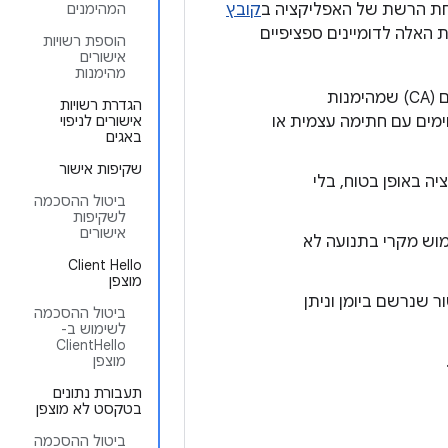
ת הרשת של האפליקציה ב
קובץ
המהימנים
 האלה לדומיינים ספציפיים
הוספת רשויות
אישורים
מהימנות
אפשר להתאים אישית את רשויות האישורים (CA) שמהימנות
הגדרת רשויות
ימים עם חתימה עצמית או
אישורים לניפוי
באגים
שקיפות אישור
יה באופן בטוח, בלי
ביטול ההסכמה
לשקיפות
אישורים
מוש מקרי בתנועה לא
Client Hello
מוצפן
 שנרשם ביומן וניתן
ביטול ההסכמה
לשימוש ב-
ClientHello
מוצפן
תעבורת נתונים
בטקסט לא מוצפן
ביטול ההסכמה