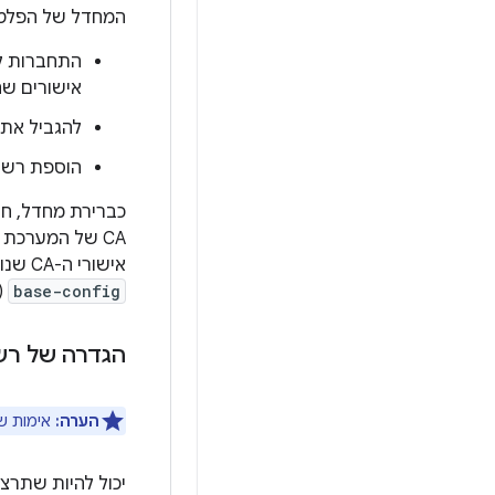
המחדל של הפלטפו
אישורים שה
להגביל את קבוצת ה-CA רק ל-CA שאתם סומכ
הוספת רשוי
אישורי ה-CA שנוספו על ידי המשתמש כברירת מחדל. אפשר להתאים אישית את החיבורים של האפליקציה באמצעות
base-config
(
הגדרה של רשות אישורי
הערה:
אימות ש