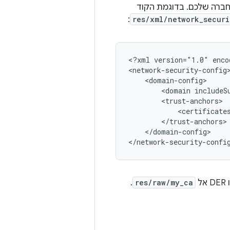
החברה שלכם. בדוגמת הקוד
:
res/xml/network_securi
<?xml
version="1.0"
enco
<domain
<certificate
</domain-config>

</network-security-confi
.
res/raw/my_ca