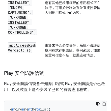
INSTALLED"
,
也有其他已啟用權限的應用程式正在
"KNOWN
_
執行，可用於控制裝置並直接控管輸
CAPTURING"
,
入到應用程式中的內容。
"UNKNOWN
_
INSTALLED"
,
"UNKNOWN
_
CONTROLLING"]
app
Access
Risk
由於未符合必要條件，系統不會評估
Verdict: {}
應用程式存取風險。舉例來說，如果
裝置可信度不足，就屬這種情況。
Play 安全防護信號
Play 安全防護信號會告知應用程式 Play 安全防護是否已啟
用，以及裝置上是否安裝了已知的有害應用程式。
e
n
viro
n
me
nt
De
ta
ils
:{