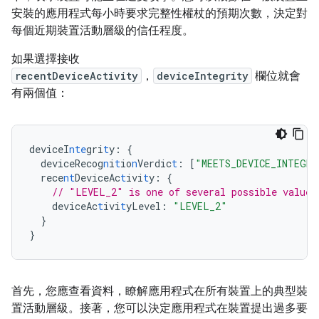
安裝的應用程式每小時要求完整性權杖的預期次數，決定對
每個近期裝置活動層級的信任程度。
如果選擇接收
recentDeviceActivity
，
deviceIntegrity
欄位就會
有兩個值：
deviceI
nte
gri
t
y
:
{
deviceRecog
n
i
t
io
n
Verdic
t
:
[
"MEETS_DEVICE_INTEGR
rece
nt
DeviceAc
t
ivi
t
y
:
{
// "LEVEL_2" is one of several possible values
deviceAc
t
ivi
t
yLevel
:
"LEVEL_2"
}
}
首先，您應查看資料，瞭解應用程式在所有裝置上的典型裝
置活動層級。接著，您可以決定應用程式在裝置提出過多要