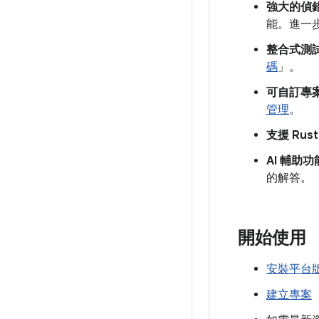
強大的偵
能。進一
整合式測
碼
」。
可自訂專
管理
。
支援 Rus
AI 輔助
的解答。
開始使用
安裝平台版 A
建立專案