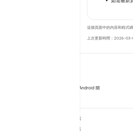
如需最新
這個頁面中的內容和程式
上次更新時間：2026-03-
WeChat
在 WeChat 上追蹤 Android 開
發人員
深入瞭解 ANDROID
探索
Android
遊戲