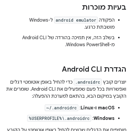
בעיות מוכרות
הפקודה
android emulator
ל-Windows
מושבתת כרגע.
בשלב הזה, אין תמיכה בהורדה של Android CLI
מ-Windows PowerShell.
הגדרת Android CLI
יוצרים קובץ
.androidrc
כדי להחיל באופן אוטומטי דגלים
ואפשרויות בכל פעם שמפעילים את Android CLI. שומרים את
הקובץ במיקום הבא, בהתאם למערכת ההפעלה:
macOS ו-Linux
: ‏
~/.androidrc
%USERPROFILE%\.androidrc
:
Windows
מוסיפים את הדגלים שרוצים להחיל באופן אוטומטי על הקובץ,