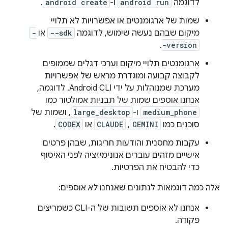
לדוגמה
android run
ו-
android create
.
שמות של ארגומנטים או אפשרויות לא תלויי
מיקום שבהם נעשה שימוש, לדוגמה
--sdk
או
-
.
-version
ארגומנטים תלויי מיקום וערכי דגלים שממופים
לקבוצה קבועה ומוגדרת מראש של אפשרויות
מערכת שמנוהלות על ידי Android CLI. לדוגמה,
אנחנו אוספים שמות של תבניות אמולטור כמו
medium_phone
ו-
large_desktop
, ושמות של
סוכנים כמו
GEMINI
,
CLAUDE
או
CODEX
.
עקבות מחסנית והודעות חריגות, שבהן פרטים
אישיים מזהים עוברים אנונימיזציה לפני האיסוף
כדי להבטיח את הפרטיות.
אלה כמה דוגמאות לנתונים שאנחנו
לא
אוספים:
אנחנו לא אוספים תשובות של ה-CLI כשמריצים
פקודה.