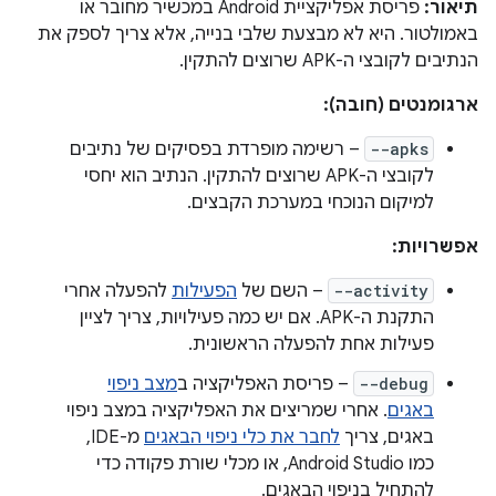
תיאור:
פריסת אפליקציית Android במכשיר מחובר או
באמולטור. היא לא מבצעת שלבי בנייה, אלא צריך לספק את
הנתיבים לקובצי ה-APK שרוצים להתקין.
ארגומנטים (חובה):
--apks
– רשימה מופרדת בפסיקים של נתיבים
לקובצי ה-APK שרוצים להתקין. הנתיב הוא יחסי
למיקום הנוכחי במערכת הקבצים.
אפשרויות:
--activity
– השם של
הפעילות
להפעלה אחרי
התקנת ה-APK. אם יש כמה פעילויות, צריך לציין
פעילות אחת להפעלה הראשונית.
--debug
– פריסת האפליקציה ב
מצב ניפוי
באגים
. אחרי שמריצים את האפליקציה במצב ניפוי
באגים, צריך
לחבר את כלי ניפוי הבאגים
מ-IDE,
כמו Android Studio, או מכלי שורת פקודה כדי
להתחיל בניפוי הבאגים.