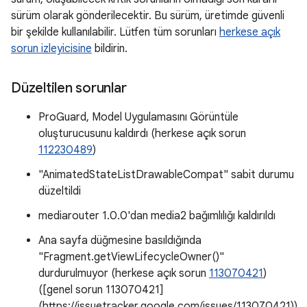
sürüm olarak gönderilecektir. Bu sürüm, üretimde güvenli
bir şekilde kullanılabilir. Lütfen tüm sorunları
herkese açık
sorun izleyicisine
bildirin.
Düzeltilen sorunlar
ProGuard, Model Uygulamasını Görüntüle
oluşturucusunu kaldırdı (herkese açık sorun
112230489
)
"AnimatedStateListDrawableCompat" sabit durumu
düzeltildi
mediarouter 1.0.0'dan media2 bağımlılığı kaldırıldı
Ana sayfa düğmesine basıldığında
"Fragment.getViewLifecycleOwner()"
durdurulmuyor (herkese açık sorun
113070421
)
([genel sorun 113070421]
(https://issuetracker.google.com/issues/113070421))