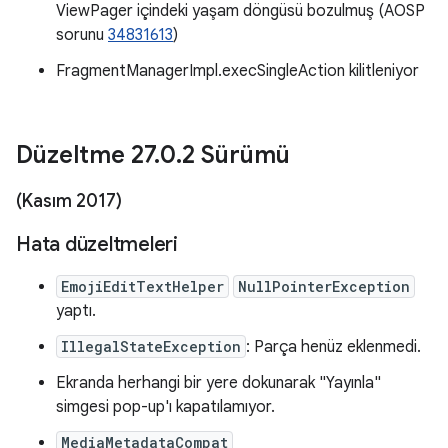
ViewPager içindeki yaşam döngüsü bozulmuş (AOSP
sorunu
34831613
)
FragmentManagerImpl.execSingleAction kilitleniyor
Düzeltme 27
.
0
.
2 Sürümü
(Kasım 2017)
Hata düzeltmeleri
EmojiEditTextHelper
NullPointerException
yaptı.
IllegalStateException
: Parça henüz eklenmedi.
Ekranda herhangi bir yere dokunarak "Yayınla"
simgesi pop-up'ı kapatılamıyor.
MediaMetadataCompat