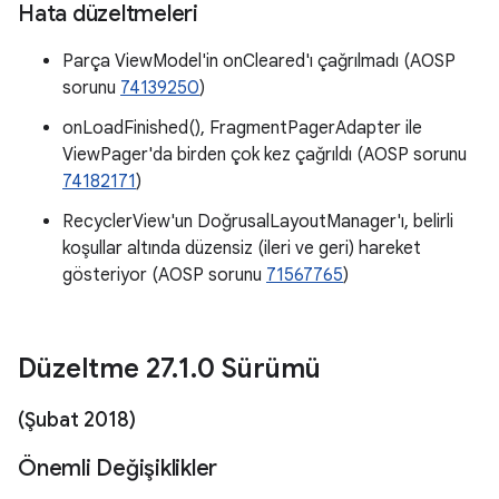
Hata düzeltmeleri
Parça ViewModel'in onCleared'ı çağrılmadı (AOSP
sorunu
74139250
)
onLoadFinished(), FragmentPagerAdapter ile
ViewPager'da birden çok kez çağrıldı (AOSP sorunu
74182171
)
RecyclerView'un DoğrusalLayoutManager'ı, belirli
koşullar altında düzensiz (ileri ve geri) hareket
gösteriyor (AOSP sorunu
71567765
)
Düzeltme 27
.
1
.
0 Sürümü
(Şubat 2018)
Önemli Değişiklikler