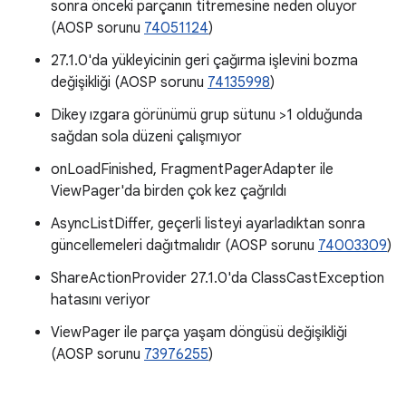
sonra önceki parçanın titremesine neden oluyor
(AOSP sorunu
74051124
)
27.1.0'da yükleyicinin geri çağırma işlevini bozma
değişikliği (AOSP sorunu
74135998
)
Dikey ızgara görünümü grup sütunu >1 olduğunda
sağdan sola düzeni çalışmıyor
onLoadFinished, FragmentPagerAdapter ile
ViewPager'da birden çok kez çağrıldı
AsyncListDiffer, geçerli listeyi ayarladıktan sonra
güncellemeleri dağıtmalıdır (AOSP sorunu
74003309
)
ShareActionProvider 27.1.0'da ClassCastException
hatasını veriyor
ViewPager ile parça yaşam döngüsü değişikliği
(AOSP sorunu
73976255
)