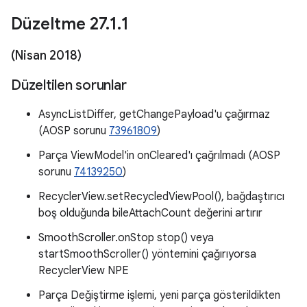
Düzeltme 27
.
1
.
1
(Nisan 2018)
Düzeltilen sorunlar
AsyncListDiffer, getChangePayload'u çağırmaz
(AOSP sorunu
73961809
)
Parça ViewModel'in onCleared'ı çağrılmadı (AOSP
sorunu
74139250
)
RecyclerView.setRecycledViewPool(), bağdaştırıcı
boş olduğunda bileAttachCount değerini artırır
SmoothScroller.onStop stop() veya
startSmoothScroller() yöntemini çağırıyorsa
RecyclerView NPE
Parça Değiştirme işlemi, yeni parça gösterildikten