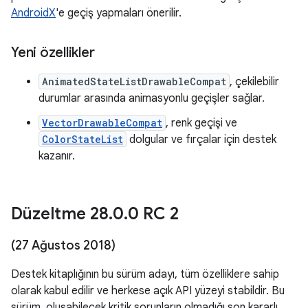
AndroidX
'e geçiş yapmaları önerilir.
Yeni özellikler
AnimatedStateListDrawableCompat
, çekilebilir
durumlar arasında animasyonlu geçişler sağlar.
VectorDrawableCompat
, renk geçişi ve
ColorStateList
dolgular ve fırçalar için destek
kazanır.
Düzeltme 28
.
0
.
0 RC 2
(27 Ağustos 2018)
Destek kitaplığının bu sürüm adayı, tüm özelliklere sahip
olarak kabul edilir ve herkese açık API yüzeyi stabildir. Bu
sürüm, oluşabilecek kritik sorunların olmadığı son kararlı