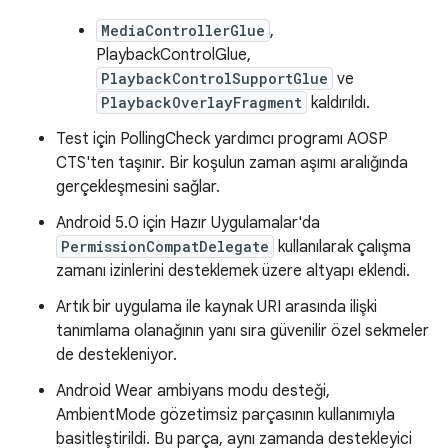
MediaControllerGlue
,
PlaybackControlGlue,
PlaybackControlSupportGlue
ve
PlaybackOverlayFragment
kaldırıldı.
Test için PollingCheck yardımcı programı AOSP
CTS'ten taşınır. Bir koşulun zaman aşımı aralığında
gerçekleşmesini sağlar.
Android 5.0 için Hazır Uygulamalar'da
PermissionCompatDelegate
kullanılarak çalışma
zamanı izinlerini desteklemek üzere altyapı eklendi.
Artık bir uygulama ile kaynak URI arasında ilişki
tanımlama olanağının yanı sıra güvenilir özel sekmeler
de destekleniyor.
Android Wear ambiyans modu desteği,
AmbientMode gözetimsiz parçasının kullanımıyla
basitleştirildi. Bu parça, aynı zamanda destekleyici