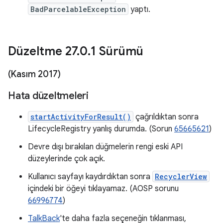
BadParcelableException
yaptı.
Düzeltme 27
.
0
.
1 Sürümü
(Kasım 2017)
Hata düzeltmeleri
startActivityForResult()
çağrıldıktan sonra
LifecycleRegistry yanlış durumda. (Sorun
65665621
)
Devre dışı bırakılan düğmelerin rengi eski API
düzeylerinde çok açık.
Kullanıcı sayfayı kaydırdıktan sonra
RecyclerView
içindeki bir öğeyi tıklayamaz. (AOSP sorunu
66996774
)
TalkBack
'te daha fazla seçeneğin tıklanması,