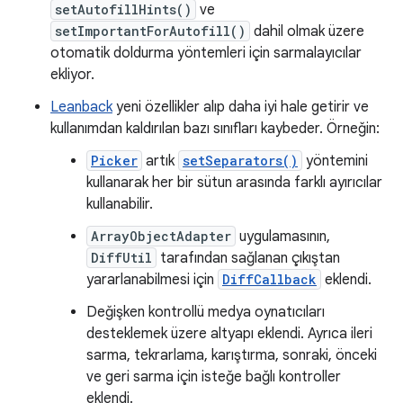
setAutofillHints()
ve
setImportantForAutofill()
dahil olmak üzere
otomatik doldurma yöntemleri için sarmalayıcılar
ekliyor.
Leanback
yeni özellikler alıp daha iyi hale getirir ve
kullanımdan kaldırılan bazı sınıfları kaybeder. Örneğin:
Picker
artık
setSeparators()
yöntemini
kullanarak her bir sütun arasında farklı ayırıcılar
kullanabilir.
ArrayObjectAdapter
uygulamasının,
DiffUtil
tarafından sağlanan çıkıştan
yararlanabilmesi için
DiffCallback
eklendi.
Değişken kontrollü medya oynatıcıları
desteklemek üzere altyapı eklendi. Ayrıca ileri
sarma, tekrarlama, karıştırma, sonraki, önceki
ve geri sarma için isteğe bağlı kontroller
eklendi.