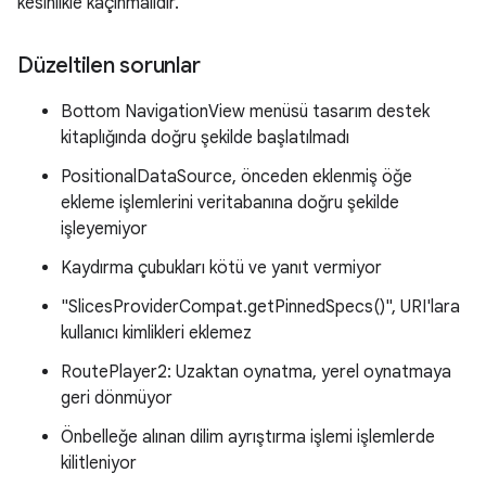
kesinlikle kaçınmalıdır.
Düzeltilen sorunlar
Bottom NavigationView menüsü tasarım destek
kitaplığında doğru şekilde başlatılmadı
PositionalDataSource, önceden eklenmiş öğe
ekleme işlemlerini veritabanına doğru şekilde
işleyemiyor
Kaydırma çubukları kötü ve yanıt vermiyor
"SlicesProviderCompat.getPinnedSpecs()", URI'lara
kullanıcı kimlikleri eklemez
RoutePlayer2: Uzaktan oynatma, yerel oynatmaya
geri dönmüyor
Önbelleğe alınan dilim ayrıştırma işlemi işlemlerde
kilitleniyor