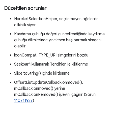
Düzeltilen sorunlar
HareketSelectionHelper, seçilemeyen öğelerde
etkinlik yiyor
Kaydırma çubuğu değeri güncellendiğinde kaydırma
çubuğu dilimlerinde yinelenen baş parmak simgesi
olabilir
iconCompat, TYPE_URI simgelerini bozdu
Seekbar'ı kullanarak Tercihler ile kilitlenme
Slice.toString() içinde kilitlenme
OffsetListUpdateCallback.onmoved(),
mCallback.onmoved() yerine
mCallback.onRemoved() işlevini çağırır (Sorun
110711937
)