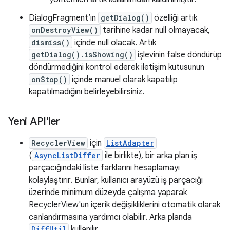
DialogFragment’ın
getDialog()
özelliği artık
onDestroyView()
tarihine kadar null olmayacak,
dismiss()
içinde null olacak. Artık
getDialog().isShowing()
işlevinin false döndürüp
döndürmediğini kontrol ederek iletişim kutusunun
onStop()
içinde manuel olarak kapatılıp
kapatılmadığını belirleyebilirsiniz.
Yeni API'ler
RecyclerView
için
ListAdapter
(
AsyncListDiffer
ile birlikte), bir arka plan iş
parçacığındaki liste farklarını hesaplamayı
kolaylaştırır. Bunlar, kullanıcı arayüzü iş parçacığı
üzerinde minimum düzeyde çalışma yaparak
RecyclerView'un içerik değişikliklerini otomatik olarak
canlandırmasına yardımcı olabilir. Arka planda
DiffUtil
kullanılır.