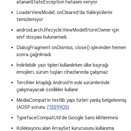
atananStateException hatasını veriyor
LoaderViewModel, onCleared'da Yükleyicilerini
temizlemiyor
android.arch.lifecycle.ViewModelStoreOwner için
sınıf dosyası bulunamadı.
DialogFragment onDismiss, close() işlevinden hemen
sonra çağrılmadı
İndirilebilir yazı tipleri kullanılırken ülke bayrağı
emojileri, sürüm tuşları cihazlarında çalışmaz
Tercihler kitaplığı Android'in eski sürümlerinde
çalışmayacak özellikler kullanır
MediaCompat'ın testlib yapı türleri yanlış belgelenmiş
(AOSP sorunu
71559905
)
TypefaceCompatUtil'de Google Sans kilitlenmesi
Koleksiyonu alan ArraySet kurucusunu kullanıma