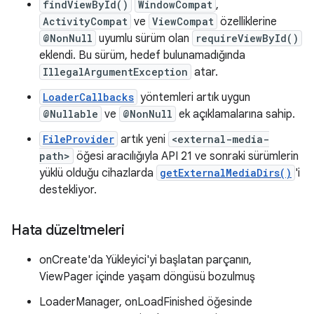
findViewById()
WindowCompat
,
ActivityCompat
ve
ViewCompat
özelliklerine
@NonNull
uyumlu sürüm olan
requireViewById()
eklendi. Bu sürüm, hedef bulunamadığında
IllegalArgumentException
atar.
LoaderCallbacks
yöntemleri artık uygun
@Nullable
ve
@NonNull
ek açıklamalarına sahip.
FileProvider
artık yeni
<external-media-
path>
öğesi aracılığıyla API 21 ve sonraki sürümlerin
yüklü olduğu cihazlarda
getExternalMediaDirs()
'i
destekliyor.
Hata düzeltmeleri
onCreate'da Yükleyici'yi başlatan parçanın,
ViewPager içinde yaşam döngüsü bozulmuş
LoaderManager, onLoadFinished öğesinde