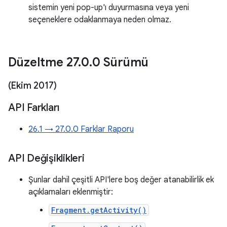
sistemin yeni pop-up'ı duyurmasına veya yeni
seçeneklere odaklanmaya neden olmaz.
Düzeltme 27
.
0
.
0 Sürümü
(Ekim 2017)
API Farkları
26.1 → 27.0.0 Farklar Raporu
API Değişiklikleri
Şunlar dahil çeşitli API'lere boş değer atanabilirlik ek
açıklamaları eklenmiştir:
Fragment.getActivity()