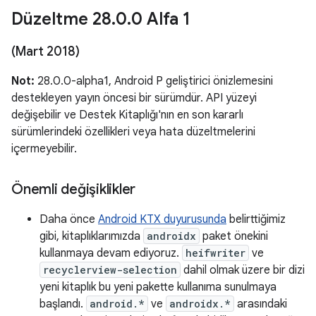
Düzeltme 28
.
0
.
0 Alfa 1
(Mart 2018)
Not:
28.0.0-alpha1, Android P geliştirici önizlemesini
destekleyen yayın öncesi bir sürümdür. API yüzeyi
değişebilir ve Destek Kitaplığı'nın en son kararlı
sürümlerindeki özellikleri veya hata düzeltmelerini
içermeyebilir.
Önemli değişiklikler
Daha önce
Android KTX duyurusunda
belirttiğimiz
gibi, kitaplıklarımızda
androidx
paket önekini
kullanmaya devam ediyoruz.
heifwriter
ve
recyclerview-selection
dahil olmak üzere bir dizi
yeni kitaplık bu yeni pakette kullanıma sunulmaya
başlandı.
android.*
ve
androidx.*
arasındaki