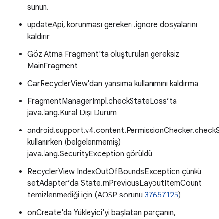
sunun.
updateApi, korunması gereken .ignore dosyalarını
kaldırır
Göz Atma Fragment'ta oluşturulan gereksiz
MainFragment
CarRecyclerView'dan yansıma kullanımını kaldırma
FragmentManagerImpl.checkStateLoss’ta
java.lang.Kural Dışı Durum
android.support.v4.content.PermissionChecker.checkS
kullanırken (belgelenmemiş)
java.lang.SecurityException görüldü
RecyclerView IndexOutOfBoundsException çünkü
setAdapter’da State.mPreviousLayoutItemCount
temizlenmediği için (AOSP sorunu
37657125
)
onCreate'da Yükleyici'yi başlatan parçanın,