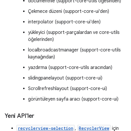
documentfile (support-core-utils öğesinden)
Çekmece düzeni (support-core-ui'den)
interpolator (support-core-ui'den)
yükleyici (support-parçalardan ve core-utils
öğelerinden)
localbroadcastmanager (support-core-utils
kaynağından)
yazdırma (support-core-utils aracından)
slidingpanelayout (support-core-ui)
Scrollrefreshlayout (support-core-ui)
görüntüleyen sayfa aracı (support-core-ui)
Yeni API'ler
recyclerview-selection
,
RecyclerView
için