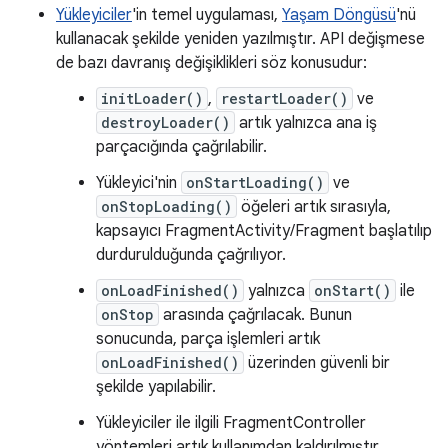
Yükleyiciler
'in temel uygulaması,
Yaşam Döngüsü
'nü
kullanacak şekilde yeniden yazılmıştır. API değişmese
de bazı davranış değişiklikleri söz konusudur:
initLoader()
,
restartLoader()
ve
destroyLoader()
artık yalnızca ana iş
parçacığında çağrılabilir.
Yükleyici'nin
onStartLoading()
ve
onStopLoading()
öğeleri artık sırasıyla,
kapsayıcı FragmentActivity/Fragment başlatılıp
durdurulduğunda çağrılıyor.
onLoadFinished()
yalnızca
onStart()
ile
onStop
arasında çağrılacak. Bunun
sonucunda, parça işlemleri artık
onLoadFinished()
üzerinden güvenli bir
şekilde yapılabilir.
Yükleyiciler ile ilgili FragmentController
yöntemleri artık kullanımdan kaldırılmıştır.