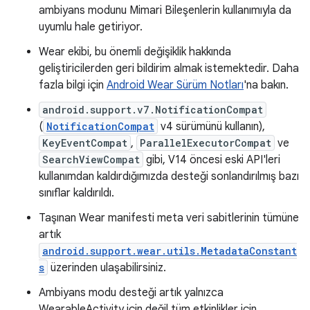
ambiyans modunu Mimari Bileşenlerin kullanımıyla da
uyumlu hale getiriyor.
Wear ekibi, bu önemli değişiklik hakkında
geliştiricilerden geri bildirim almak istemektedir. Daha
fazla bilgi için
Android Wear Sürüm Notları
'na bakın.
android.support.v7.NotificationCompat
(
NotificationCompat
v4 sürümünü kullanın),
KeyEventCompat
,
ParallelExecutorCompat
ve
SearchViewCompat
gibi, V14 öncesi eski API'leri
kullanımdan kaldırdığımızda desteği sonlandırılmış bazı
sınıflar kaldırıldı.
Taşınan Wear manifesti meta veri sabitlerinin tümüne
artık
android.support.wear.utils.MetadataConstant
s
üzerinden ulaşabilirsiniz.
Ambiyans modu desteği artık yalnızca
WearableActivity için değil tüm etkinlikler için