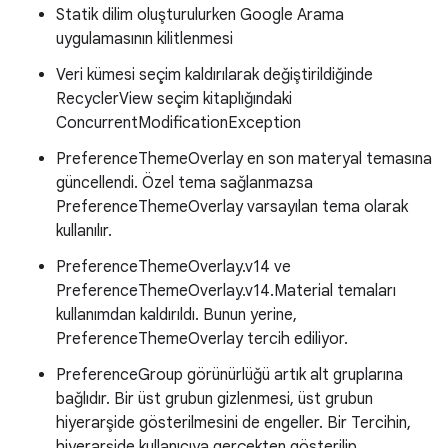
Statik dilim oluşturulurken Google Arama
uygulamasının kilitlenmesi
Veri kümesi seçim kaldırılarak değiştirildiğinde
RecyclerView seçim kitaplığındaki
ConcurrentModificationException
PreferenceThemeOverlay en son materyal temasına
güncellendi. Özel tema sağlanmazsa
PreferenceThemeOverlay varsayılan tema olarak
kullanılır.
PreferenceThemeOverlay.v14 ve
PreferenceThemeOverlay.v14.Material temaları
kullanımdan kaldırıldı. Bunun yerine,
PreferenceThemeOverlay tercih ediliyor.
PreferenceGroup görünürlüğü artık alt gruplarına
bağlıdır. Bir üst grubun gizlenmesi, üst grubun
hiyerarşide gösterilmesini de engeller. Bir Tercihin,
hiyerarşide kullanıcıya gerçekten gösterilip