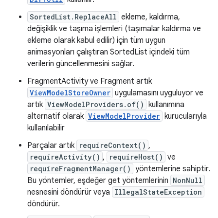
SortedList.ReplaceAll
ekleme, kaldırma,
değişiklik ve taşıma işlemleri (taşımalar kaldırma ve
ekleme olarak kabul edilir) için tüm uygun
animasyonları çalıştıran SortedList içindeki tüm
verilerin güncellenmesini sağlar.
FragmentActivity ve Fragment artık
ViewModelStoreOwner
uygulamasını uyguluyor ve
artık
ViewModelProviders.of()
kullanımına
alternatif olarak
ViewModelProvider
kurucularıyla
kullanılabilir
Parçalar artık
requireContext()
,
requireActivity()
,
requireHost()
ve
requireFragmentManager()
yöntemlerine sahiptir.
Bu yöntemler, eşdeğer get yöntemlerinin
NonNull
nesnesini döndürür veya
IllegalStateException
döndürür.