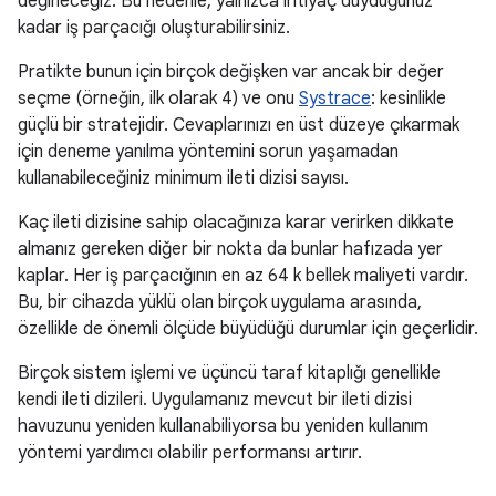
değineceğiz. Bu nedenle, yalnızca ihtiyaç duyduğunuz
kadar iş parçacığı oluşturabilirsiniz.
Pratikte bunun için birçok değişken var ancak bir değer
seçme (örneğin, ilk olarak 4) ve onu
Systrace
: kesinlikle
güçlü bir stratejidir. Cevaplarınızı en üst düzeye çıkarmak
için deneme yanılma yöntemini sorun yaşamadan
kullanabileceğiniz minimum ileti dizisi sayısı.
Kaç ileti dizisine sahip olacağınıza karar verirken dikkate
almanız gereken diğer bir nokta da bunlar hafızada yer
kaplar. Her iş parçacığının en az 64 k bellek maliyeti vardır.
Bu, bir cihazda yüklü olan birçok uygulama arasında,
özellikle de önemli ölçüde büyüdüğü durumlar için geçerlidir.
Birçok sistem işlemi ve üçüncü taraf kitaplığı genellikle
kendi ileti dizileri. Uygulamanız mevcut bir ileti dizisi
havuzunu yeniden kullanabiliyorsa bu yeniden kullanım
yöntemi yardımcı olabilir performansı artırır.