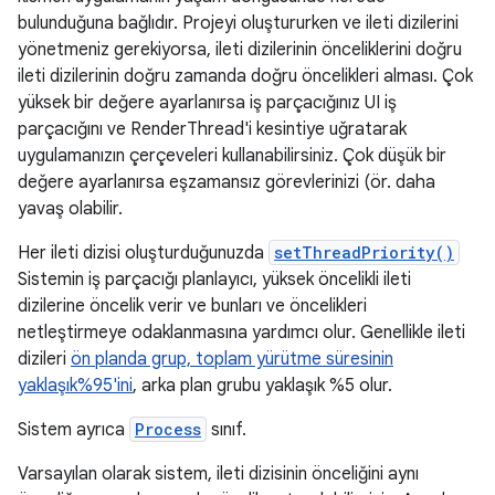
bulunduğuna bağlıdır. Projeyi oluştururken ve ileti dizilerini
yönetmeniz gerekiyorsa, ileti dizilerinin önceliklerini doğru
ileti dizilerinin doğru zamanda doğru öncelikleri alması. Çok
yüksek bir değere ayarlanırsa iş parçacığınız UI iş
parçacığını ve RenderThread'i kesintiye uğratarak
uygulamanızın çerçeveleri kullanabilirsiniz. Çok düşük bir
değere ayarlanırsa eşzamansız görevlerinizi (ör. daha
yavaş olabilir.
Her ileti dizisi oluşturduğunuzda
setThreadPriority()
Sistemin iş parçacığı planlayıcı, yüksek öncelikli ileti
dizilerine öncelik verir ve bunları ve öncelikleri
netleştirmeye odaklanmasına yardımcı olur. Genellikle ileti
dizileri
ön planda grup, toplam yürütme süresinin
yaklaşık%95'ini
, arka plan grubu yaklaşık %5 olur.
Sistem ayrıca
Process
sınıf.
Varsayılan olarak sistem, ileti dizisinin önceliğini aynı