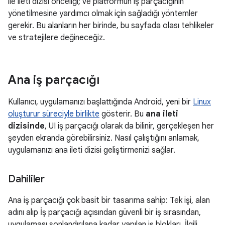
ile ileti dizisi önceliği; ve platformun iş parçacığının
yönetilmesine yardımcı olmak için sağladığı yöntemler
gerekir. Bu alanların her birinde, bu sayfada olası tehlikeler
ve stratejilere değineceğiz.
Ana iş parçacığı
Kullanıcı, uygulamanızı başlattığında Android, yeni bir
Linux
oluşturur süreciyle birlikte
gösterir. Bu
ana ileti
dizisinde
, UI iş parçacığı olarak da bilinir, gerçekleşen her
şeyden ekranda görebilirsiniz. Nasıl çalıştığını anlamak,
uygulamanızı ana ileti dizisi geliştirmenizi sağlar.
Dahililer
Ana iş parçacığı çok basit bir tasarıma sahip: Tek işi, alan
adını alıp İş parçacığı açısından güvenli bir iş sırasından,
uygulaması sonlandırılana kadar yapılan iş blokları. İlgili