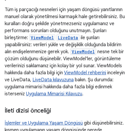
Tüm iş parçacığı nesneleri için yaşam döngüsü yanıtlarının
manuel olarak yönetilmesi karmaşık hale getirebilirsiniz. Bu
kuralları doğru şekilde yönetmezseniz uygulamanız ve
performans sorunları olduğunu unutmayın. Şunları
birleştirme:
ViewModel
LiveData
ile şunları
yapabilirsiniz: verileri yükle ve değişiklik olduğunda bildirim
alın endişelenmenize gerek yok.
ViewModel
nesne tek bir
çözüm olduğunu düşünebilir. ViewModel'ler, görüntüleme
verilerinizi saklamanız için kolay bir yol sunar. ViewModels
hakkında daha fazla bilgi için
ViewModel rehberini
inceleyin
ve LiveData,
LiveData kılavuzuna
bakın. Şu durumda:
uygulama mimarisi hakkında daha fazla bilgi edinmek
isterseniz
Uygulama Mimarisi Kılavuzu
.
İleti dizisi önceliği
İşlemler ve Uygulama Yaşam Döngüsü
gibi düşünebilirsiniz.
kısmen uygulamanın yaşam döngüsünde nerede