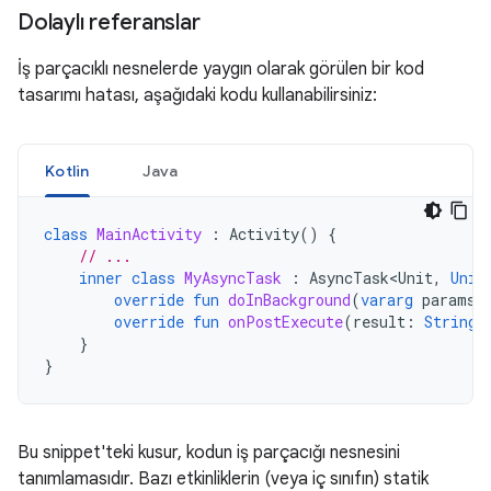
Dolaylı referanslar
İş parçacıklı nesnelerde yaygın olarak görülen bir kod
tasarımı hatası, aşağıdaki kodu kullanabilirsiniz:
Kotlin
Java
class
MainActivity
:
Activity
()
{
// ...
inner
class
MyAsyncTask
:
AsyncTask<Unit
,
Unit
override
fun
doInBackground
(
vararg
params
:
override
fun
onPostExecute
(
result
:
String
)
}
}
Bu snippet'teki kusur, kodun iş parçacığı nesnesini
tanımlamasıdır. Bazı etkinliklerin (veya iç sınıfın) statik