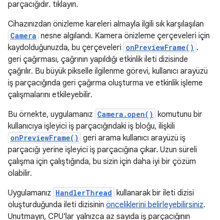
parçacığıdır. tıklayın.
Cihazınızdan önizleme kareleri almayla ilgili sık karşılaşılan
Camera
nesne algılandı. Kamera önizleme çerçeveleri için
kaydolduğunuzda, bu çerçeveleri
onPreviewFrame()
.
geri çağırması, çağrının yapıldığı etkinlik ileti dizisinde
çağrılır. Bu büyük pikselle ilgilenme görevi, kullanıcı arayüzü
iş parçacığında geri çağırma oluşturma ve etkinlik işleme
çalışmalarını etkileyebilir.
Bu örnekte, uygulamanız
Camera.open()
komutunu bir
kullanıcıya işleyici iş parçacığındaki iş bloğu, ilişkili
onPreviewFrame()
geri arama kullanıcı arayüzü iş
parçacığı yerine işleyici iş parçacığına çıkar. Uzun süreli
çalışma için çalıştığında, bu sizin için daha iyi bir çözüm
olabilir.
Uygulamanız
HandlerThread
kullanarak bir ileti dizisi
oluşturduğunda ileti dizisinin
önceliklerini belirleyebilirsiniz
.
Unutmayın, CPU'lar yalnızca az sayıda iş parçacığının