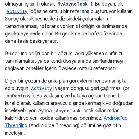
olmayan iç sınıfı olarak
MyAsyncTask
). Bu beyan, ek
Activity
öğesine örtülü bir referans oluşturuyor kullanır.
Sonuç olarak nesne, ileti dizisindeki çalışmaların
tamamlanması, referans verilen etkinliğin kaldırılmasında
gecikmeye neden olur. Bu gecikme de hafıza üzerinde
daha fazla baskı yaratır.
Bu soruna doğrudan bir çözüm, aşırı yüklenen sınıfınızı
tanımlamaktır. ya da kendi dosyalarında sınıflandırmayı
sağlayan örnekler içerir. Böylece, örtülü referanstır.
Diğer bir çözüm de arka plan görevlerini her zaman iptal
edip uygun
Activity
yaşam döngüsü geri çağırması (ör.
onDestroy
). Bu yaklaşım, ve hataya açıktır. Genel bir
kural olarak, kullanıcı arayüzü dışında karmaşık ve doğrudan
inceleyebiliyor. Ayrıca,
AsyncTask
artık kullanımdan
kaldırıldı ve yeni kodda kullanılması önerilmez.
Android'de
Threading
(Android'de Threading) bölümüne göz atın.
inceleyin.