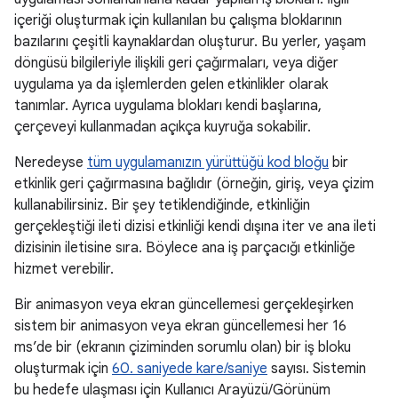
içeriği oluşturmak için kullanılan bu çalışma bloklarının
bazılarını çeşitli kaynaklardan oluşturur. Bu yerler, yaşam
döngüsü bilgileriyle ilişkili geri çağırmaları, veya diğer
uygulama ya da işlemlerden gelen etkinlikler olarak
tanımlar. Ayrıca uygulama blokları kendi başlarına,
çerçeveyi kullanmadan açıkça kuyruğa sokabilir.
Neredeyse
tüm uygulamanızın yürüttüğü kod bloğu
bir
etkinlik geri çağırmasına bağlıdır (örneğin, giriş, veya çizim
kullanabilirsiniz. Bir şey tetiklendiğinde, etkinliğin
gerçekleştiği ileti dizisi etkinliği kendi dışına iter ve ana ileti
dizisinin iletisine sıra. Böylece ana iş parçacığı etkinliğe
hizmet verebilir.
Bir animasyon veya ekran güncellemesi gerçekleşirken
sistem bir animasyon veya ekran güncellemesi her 16
ms’de bir (ekranın çiziminden sorumlu olan) bir iş bloku
oluşturmak için
60. saniyede kare/saniye
sayısı. Sistemin
bu hedefe ulaşması için Kullanıcı Arayüzü/Görünüm