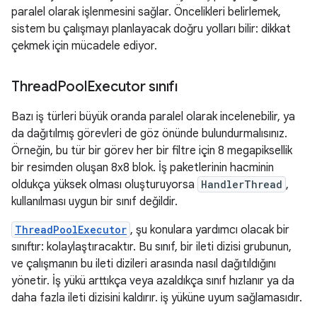
paralel olarak işlenmesini sağlar. Öncelikleri belirlemek,
sistem bu çalışmayı planlayacak doğru yolları bilir: dikkat
çekmek için mücadele ediyor.
Thread
Pool
Executor sınıfı
Bazı iş türleri büyük oranda paralel olarak incelenebilir, ya
da dağıtılmış görevleri de göz önünde bulundurmalısınız.
Örneğin, bu tür bir görev her bir filtre için 8 megapiksellik
bir resimden oluşan 8x8 blok. İş paketlerinin hacminin
oldukça yüksek olması oluşturuyorsa
HandlerThread
,
kullanılması uygun bir sınıf değildir.
ThreadPoolExecutor
, şu konulara yardımcı olacak bir
sınıftır: kolaylaştıracaktır. Bu sınıf, bir ileti dizisi grubunun,
ve çalışmanın bu ileti dizileri arasında nasıl dağıtıldığını
yönetir. İş yükü arttıkça veya azaldıkça sınıf hızlanır ya da
daha fazla ileti dizisini kaldırır. iş yüküne uyum sağlamasıdır.