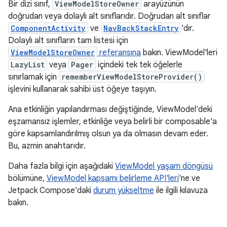
Bir dizi sınıf,
ViewModelStoreOwner
arayüzünün
doğrudan veya dolaylı alt sınıflarıdır. Doğrudan alt sınıflar
ComponentActivity
ve
NavBackStackEntry
'dır.
Dolaylı alt sınıfların tam listesi için
ViewModelStoreOwner
referansına
bakın. ViewModel'leri
LazyList
veya
Pager
içindeki tek tek öğelerle
sınırlamak için
rememberViewModelStoreProvider()
işlevini kullanarak sahibi üst öğeye taşıyın.
Ana etkinliğin yapılandırması değiştiğinde, ViewModel'deki
eşzamansız işlemler, etkinliğe veya belirli bir composable'a
göre kapsamlandırılmış olsun ya da olmasın devam eder.
Bu, azmin anahtarıdır.
Daha fazla bilgi için aşağıdaki
ViewModel yaşam döngüsü
bölümüne,
ViewModel kapsamı belirleme API'leri
'ne ve
Jetpack Compose'daki
durum yükseltme
ile ilgili kılavuza
bakın.