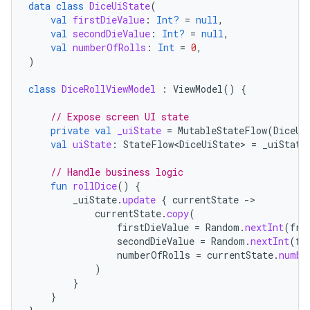
data
class
DiceUiState
(
val
firstDieValue
:
Int?
=
null
,
val
secondDieValue
:
Int?
=
null
,
val
numberOfRolls
:
Int
=
0
,
)
class
DiceRollViewModel
:
ViewModel
()
{
// Expose screen UI state
private
val
_uiState
=
MutableStateFlow
(
DiceUi
val
uiState
:
StateFlow<DiceUiState>
=
_uiState
// Handle business logic
fun
rollDice
()
{
_uiState
.
update
{
currentState
-
currentState
.
copy
(
firstDieValue
=
Random
.
nextInt
(
fro
secondDieValue
=
Random
.
nextInt
(
fr
numberOfRolls
=
currentState
.
numbe
)
}
}