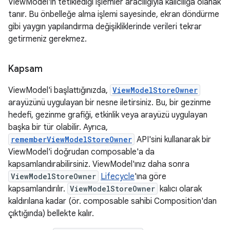
ViewModel'in tetiklediği işlemler aracılığıyla kalıcılığa olanak
tanır. Bu önbelleğe alma işlemi sayesinde, ekran döndürme
gibi yaygın yapılandırma değişikliklerinde verileri tekrar
getirmeniz gerekmez.
Kapsam
ViewModel'i başlattığınızda,
ViewModelStoreOwner
arayüzünü uygulayan bir nesne iletirsiniz. Bu, bir gezinme
hedefi, gezinme grafiği, etkinlik veya arayüzü uygulayan
başka bir tür olabilir. Ayrıca,
rememberViewModelStoreOwner
API'sini kullanarak bir
ViewModel'i doğrudan composable'a da
kapsamlandırabilirsiniz. ViewModel'ınız daha sonra
ViewModelStoreOwner
Lifecycle
'ına göre
kapsamlandırılır.
ViewModelStoreOwner
kalıcı olarak
kaldırılana kadar (ör. composable sahibi Composition'dan
çıktığında) bellekte kalır.