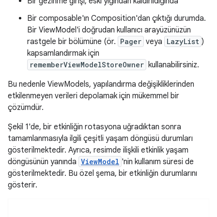
Bir gezinme girişi, eski yığından kaldırıldığında
Bir composable'ın Composition'dan çıktığı durumda.
Bir ViewModel'i doğrudan kullanıcı arayüzünüzün
rastgele bir bölümüne (ör.
Pager
veya
LazyList
)
kapsamlandırmak için
rememberViewModelStoreOwner
kullanabilirsiniz.
Bu nedenle ViewModels, yapılandırma değişikliklerinden
etkilenmeyen verileri depolamak için mükemmel bir
çözümdür.
Şekil 1'de, bir etkinliğin rotasyona uğradıktan sonra
tamamlanmasıyla ilgili çeşitli yaşam döngüsü durumları
gösterilmektedir. Ayrıca, resimde ilişkili etkinlik yaşam
döngüsünün yanında
ViewModel
'nin kullanım süresi de
gösterilmektedir. Bu özel şema, bir etkinliğin durumlarını
gösterir.