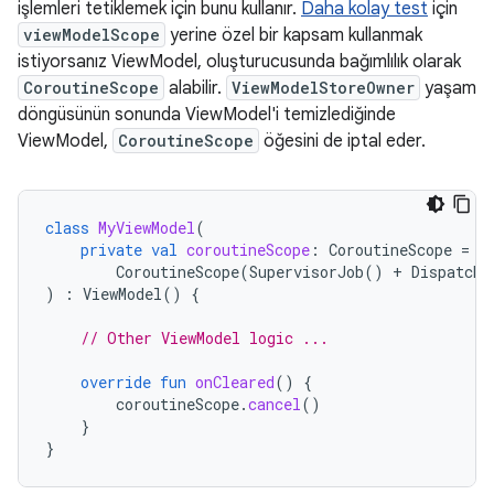
işlemleri tetiklemek için bunu kullanır.
Daha kolay test
için
viewModelScope
yerine özel bir kapsam kullanmak
istiyorsanız ViewModel, oluşturucusunda bağımlılık olarak
CoroutineScope
alabilir.
ViewModelStoreOwner
yaşam
döngüsünün sonunda ViewModel'i temizlediğinde
ViewModel,
CoroutineScope
öğesini de iptal eder.
class
MyViewModel
(
private
val
coroutineScope
:
CoroutineScope
=
CoroutineScope
(
SupervisorJob
()
+
Dispatche
)
:
ViewModel
()
{
// Other ViewModel logic ...
override
fun
onCleared
()
{
coroutineScope
.
cancel
()
}
}