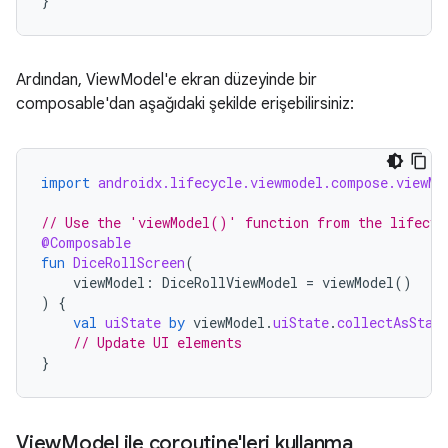
}
Ardından, ViewModel'e ekran düzeyinde bir
composable'dan aşağıdaki şekilde erişebilirsiniz:
import
androidx.lifecycle.viewmodel.compose.viewMo
// Use the 'viewModel()' function from the lifecyc
@Composable
fun
DiceRollScreen
(
viewModel
:
DiceRollViewModel
=
viewModel
()
)
{
val
uiState
by
viewModel
.
uiState
.
collectAsStat
// Update UI elements
}
View
Model ile coroutine'leri kullanma