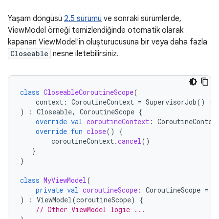
Yaşam döngüsü
2.5 sürümü
ve sonraki sürümlerde,
ViewModel örneği temizlendiğinde otomatik olarak
kapanan ViewModel'in oluşturucusuna bir veya daha fazla
Closeable
nesne iletebilirsiniz.
class
CloseableCoroutineScope
(
context
:
CoroutineContext
=
SupervisorJob
()
+
)
:
Closeable
,
CoroutineScope
{
override
val
coroutineContext
:
CoroutineContex
override
fun
close
()
{
coroutineContext
.
cancel
()
}
}
class
MyViewModel
(
private
val
coroutineScope
:
CoroutineScope
=
C
)
:
ViewModel
(
coroutineScope
)
{
// Other ViewModel logic ...