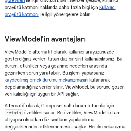
görevlileri
ile ilgili kılavuza bakın. Benzer şekilde, kullanıcı
arayüzü katmanı hakkında daha fazla bilgi için
Kullanıcı
arayüzü katmanı
ile ilgili yönergelere bakın.
View
Model'in avantajları
ViewModel'e alternatif olarak, kullanıcı arayüzünüzde
gösterdiğiniz verileri tutan düz bir sınıf kullanabilirsiniz. Bu
durum, etkinlikler veya gezinme hedefleri arasında
gezinirken sorun yaratabilir. Bu işlemi yaparsanız
kaydedilmiş örnek durumu mekanizmasını
kullanarak
depolamadığınız veriler silinir. ViewModel, bu sorunu çözen
veri kalıcılığı için uygun bir API sağlar.
Alternatif olarak, Compose, salt durum tutucular için
retain
özellikleri sunar. Bu özellikler, ViewModel'in tam
altyapısı olmadan düz sınıfların yapılandırma
değişikliklerinden etkilenmemesini sağlar. Her iki mekanizma