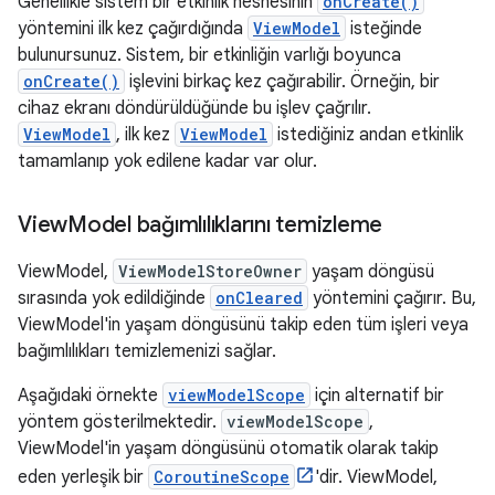
Genellikle sistem bir etkinlik nesnesinin
onCreate()
yöntemini ilk kez çağırdığında
ViewModel
isteğinde
bulunursunuz. Sistem, bir etkinliğin varlığı boyunca
onCreate()
işlevini birkaç kez çağırabilir. Örneğin, bir
cihaz ekranı döndürüldüğünde bu işlev çağrılır.
ViewModel
, ilk kez
ViewModel
istediğiniz andan etkinlik
tamamlanıp yok edilene kadar var olur.
View
Model bağımlılıklarını temizleme
ViewModel,
ViewModelStoreOwner
yaşam döngüsü
sırasında yok edildiğinde
onCleared
yöntemini çağırır. Bu,
ViewModel'in yaşam döngüsünü takip eden tüm işleri veya
bağımlılıkları temizlemenizi sağlar.
Aşağıdaki örnekte
viewModelScope
için alternatif bir
yöntem gösterilmektedir.
viewModelScope
,
ViewModel'in yaşam döngüsünü otomatik olarak takip
eden yerleşik bir
CoroutineScope
'dir. ViewModel,