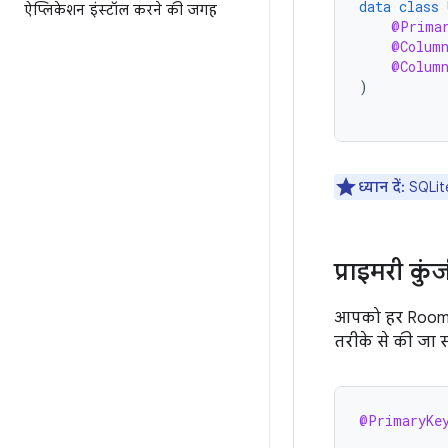
data
class
ऐप्लिकेशन इंस्टॉल करने की जगह
@Prima
@Colum
@Colum
)
ध्यान दें:
SQLite
प्राइमरी कु
आपको हर Room
तरीके से की जा 
@PrimaryKe