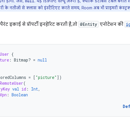
देनी होगी. जैसे,
. यह डिफ़ॉल्ट वैल्यू ज़रूरी है, क्योंकि डेटाबेस टेबल बन
null
्वेरी के नतीजों से क्लास को इंस्टैंटिएट करते समय, Room अब भी प्राइमरी कंस्ट्
रंट इकाई से प्रॉपर्टी इनहेरिट करती है, तो
@Entity
एनोटेशन की
i
User
{
ture
:
Bitmap? 
=
null
noredColumns
=
[
"picture"
]
)
RemoteUser
(
ryKey
val
id
:
Int
,
Vpn
:
Boolean
De