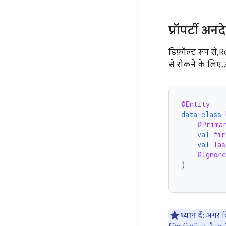
प्रॉपर्टी अनद
डिफ़ॉल्ट रूप से,
से रोकने के लिए, 
@Entity
data
class
@Prima
val
fir
val
las
@Ignore
)
ध्यान दें:
अगर किस