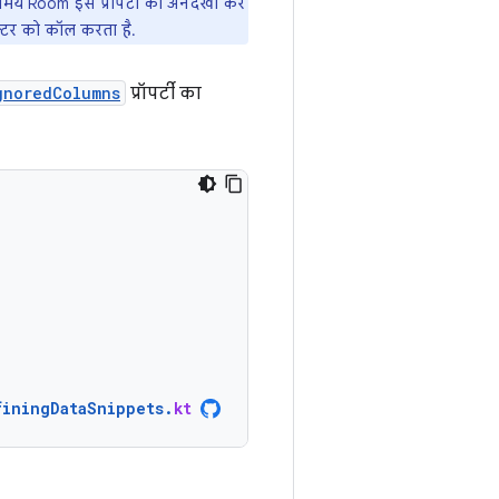
ाते समय Room इस प्रॉपर्टी को अनदेखा कर
रक्टर को कॉल करता है.
gnoredColumns
प्रॉपर्टी का
finingDataSnippets
.
kt