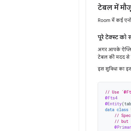
टेबल में मौ
Room में कई एनो
पूरे टेक्स्ट क
अगर आपके ऐप्लिक
टेबल की मदद से ल
इस सुविधा का इस
// Use `@Ft
@Fts4
@Entity
(
ta
data
class
// Spec
// but 
@Prima