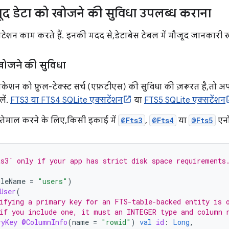
जूद डेटा को खोजने की सुविधा उपलब्ध कराना
टेशन काम करते हैं. इनकी मदद से, डेटाबेस टेबल में मौजूद जानकारी
ो खोजने की सुविधा
ेशन को फ़ुल-टेक्स्ट सर्च (एफ़टीएस) की सुविधा की ज़रूरत है, तो 
ें.
FTS3 या FTS4 SQLite एक्सटेंशन
या
FTS5 SQLite एक्सटेंशन
्तेमाल करने के लिए, किसी इकाई में
@Fts3
,
@Fts4
या
@Fts5
एनो
s3` only if your app has strict disk space requirements
bleName
=
"users"
)
User
(
ifying a primary key for an FTS-table-backed entity is 
if you include one, it must an INTEGER type and column 
ryKey
@ColumnInfo
(
name
=
"rowid"
)
val
id
:
Long
,