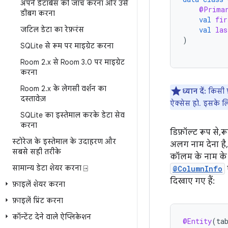
अपने डेटाबेस की जांच करना और उसे
@Prima
डीबग करना
val
fir
जटिल डेटा का रेफ़रंस
val
las
)
SQLite से रूम पर माइग्रेट करना
Room 2
.
x से Room 3
.
0 पर माइग्रेट
करना
Room 2
.
x के लेगसी वर्शन का
ध्यान दें:
किसी प्
दस्तावेज़
ऐक्सेस हो. इसके लि
SQLite का इस्तेमाल करके डेटा सेव
करना
डिफ़ॉल्ट रूप से,
स्टोरेज के इस्तेमाल के उदाहरण और
अलग नाम देना है,
सबसे सही तरीके
कॉलम के नाम के त
सामान्य डेटा शेयर करना ⍈
@ColumnInfo
दिखाए गए हैं:
फ़ाइलें शेयर करना
फ़ाइलें प्रिंट करना
कॉन्टेंट देने वाले ऐप्लिकेशन
@Entity
(
ta