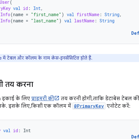
User
(
ryKey
val
id
:
Int
,
nInfo
(
name
=
"first_name"
)
val
firstName
:
String
,
nInfo
(
name
=
"last_name"
)
val
lastName
:
String
De
 में टेबल और कॉलम के नाम
केस-इनसेंसिटिव
होते हैं.
ंजी तय करना
 इकाई के लिए
प्राइमरी की
तय करनी होगी, ताकि डेटाबेस टेबल क
सके. इसके लिए, किसी एक कॉलम में
@PrimaryKey
एनोटेट करें:
y
val
id
:
Int
De