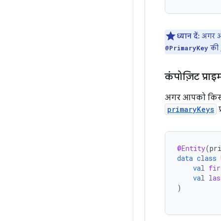
ध्यान दें:
अगर आप
की
@PrimaryKey
कंपोज़िट प्रा
अगर आपको किसी इ
primaryKeys
प
@Entity
(
pr
data
class
val
fir
val
las
)