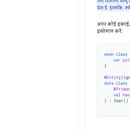
लिए डिफ़ॉल्ट वैल्यू 
देता है. हालांकि, क
अगर कोई इकाई, पै
इस्तेमाल करें:
open
class
var
pic
}
@Entity
(
ig
data
class
@Prima
val
has
)
:
User
()