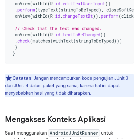
onView
(
withId
(
R
.
id
.
editTextUserInput
))
.
perform
(
typeText
(
stringToBeTyped
),
closeSoftKeyb
onView
(
withId
(
R
.
id
.
changeTextBt
)).
perform
(
click
(
// Check that the text was changed.
onView
(
withId
(
R
.
id
.
textToBeChanged
))
.
check
(
matches
(
withText
(
stringToBeTyped
)))
}
}
Catatan:
Jangan mencampurkan kode pengujian JUnit 3
dan JUnit 4 dalam paket yang sama, karena hal ini dapat
menyebabkan hasil yang tidak diharapkan.
Mengakses Konteks Aplikasi
Saat menggunakan
AndroidJUnitRunner
untuk