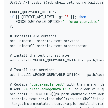
DEVICE_API_LEVEL
=
$
(
adb
shell
getprop
ro
.
build
.
vers
FORCE_QUERYABLE_OPTION
=
""
if
[[
$
DEVICE_API_LEVEL
-
ge
30
]];
then
FORCE_QUERYABLE_OPTION
=
"--force-queryable"
fi
#
uninstall
old
versions
adb
uninstall
androidx
.
test
.
services
adb
uninstall
androidx
.
test
.
orchestrator
#
Install
the
test
orchestrator
.
adb
install
$
FORCE_QUERYABLE_OPTION
-
r
path
/
to
/
m2
#
Install
test
services
.
adb
install
$
FORCE_QUERYABLE_OPTION
-
r
path
/
to
/
m2
#
Replace
"com.example.test"
with
the
name
of
the
#
Add
"-e clearPackageData true"
to
clear
your
app
adb
shell
'
CLASSPATH
=
$
(
pm
path
androidx
.
test
.
servi
androidx
.
test
.
services
.
shellexecutor
.
ShellMain
am
targetInstrumentation
com
.
example
.
test
/
androidx
.
t