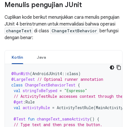
Menulis pengujian JUnit
Cuplikan kode berikut menunjukkan cara menulis pengujian
JUnit 4 berinstrumen untuk memvalidasi bahwa operasi
changeText
di class
ChangeTextBehavior
berfungsi
dengan benar:
Kotlin
Java
@RunWith
(
AndroidJUnit4
::
class
)
@LargeTest
// Optional runner annotation
class
ChangeTextBehaviorTest
{
val
stringToBeTyped
=
"Espresso"
// ActivityTestRule accesses context through the 
@get
:
Rule
val
activityRule
=
ActivityTestRule
(
MainActivity
:
@Test
fun
changeText_sameActivity
()
{
// Type text and then press the button.