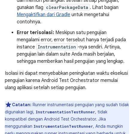
dan memori perangkat setelah setiap pengujian,
gunakan flag
clearPackageData
. Lihat bagian
Mengaktifkan dari Gradle
untuk mengetahui
contohnya.
Error terisolasi:
Meskipun satu pengujian
mengalami error, error tersebut hanya terjadi pada
instance
Instrumentation
-nya sendiri. Artinya,
pengujian lain dalam suite Anda masih berjalan,
sehingga memberikan hasil pengujian yang lengkap.
Isolasi ini dapat menyebabkan peningkatan waktu eksekusi
pengujian karena Android Test Orchestrator memulai
ulang aplikasi setelah setiap pengujian.
Catatan:
Runner instrumentasi pengujian yang sudah tidak
digunakan lagi,
, tidak
InstrumentationTestRunner
kompatibel dengan Android Test Orchestrator. Jika
menggunakan
, Anda mungkin
InstrumentationTestRunner
perlu menggunakan runner instrumentasi yang berbeda untuk