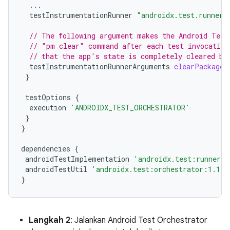
...
testInstrumentationRunner
"androidx.test.runner.
// The following argument makes the Android Test
// "pm clear" command after each test invocation
// that the app's state is completely cleared be
testInstrumentationRunnerArguments
clearPackageD
}
testOptions
{
execution
'ANDROIDX_TEST_ORCHESTRATOR'
}
}
dependencies
{
androidTestImplementation
'androidx.test:runner:1
androidTestUtil
'androidx.test:orchestrator:1.1.0
}
Langkah 2
: Jalankan Android Test Orchestrator