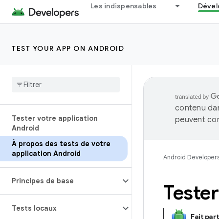
Les indispensables
Dével
TEST YOUR APP ON ANDROID
contenu dan
Tester votre application
peuvent con
Android
À propos des tests de votre
application Android
Android Developer
Principes de base
Teste
Tests locaux
Fait part