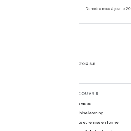
Dernière mise à jour le 2
WeChat
Suivez
Développeurs Android sur
WeChat
EN SAVOIR PLUS SUR
DÉCOUVRIR
ANDROID
Jeux vidéo
Android
Machine learning
Android pour les entreprises
Santé et remise en forme
Sécurité