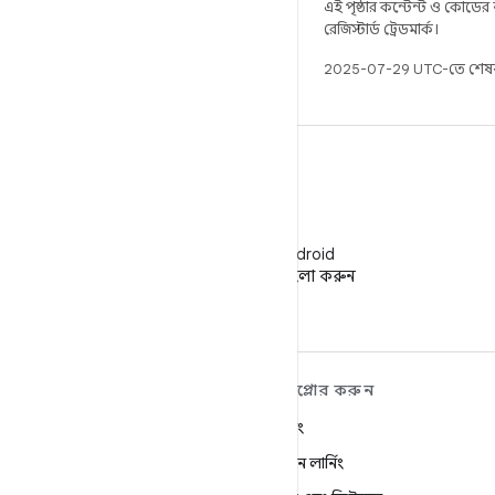
এই পৃষ্ঠার কন্টেন্ট ও কোডের
রেজিস্টার্ড ট্রেডমার্ক।
2025-07-29 UTC-তে শেষব
WeChat
WeChat-এ Android
ডেভেলপারদের ফলো করুন
ANDROID সম্পর্কে আরও
এক্সপ্লোর করুন
শিখুন
গেমিং
Android
মেশিন লার্নিং
এন্টারপ্রাইজের জন্য Android