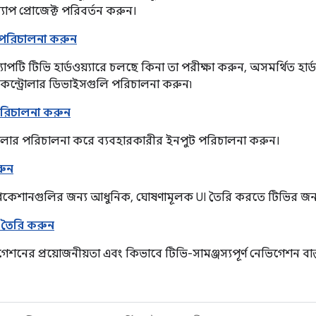
্যাপ প্রোজেক্ট পরিবর্তন করুন।
ার পরিচালনা করুন
পটি টিভি হার্ডওয়্যারে চলছে কিনা তা পরীক্ষা করুন, অসমর্থিত হার্ডও
কন্ট্রোলার ডিভাইসগুলি পরিচালনা করুন৷
 পরিচালনা করুন
্রোলার পরিচালনা করে ব্যবহারকারীর ইনপুট পরিচালনা করুন।
রুন
প্লিকেশানগুলির জন্য আধুনিক, ঘোষণামূলক UI তৈরি করতে টিভির জন্
 তৈরি করুন
েশনের প্রয়োজনীয়তা এবং কিভাবে টিভি-সামঞ্জস্যপূর্ণ নেভিগেশন বাস্