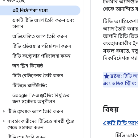
শুরু হচ্ছে
চলমান অ্যাপগুল
থেকে আনন্দিত ক
এই নির্দেশিকা মধ্যে
একটি টিভি অ্যাপ তৈরি করুন এবং
টিভি অ্যাপ্লিক
চালান
অ্যাপ তৈরি করা
আপনি টিভি ডিভা
অভিযোজিত অ্যাপ তৈরি করুন
ব্যবহারকারীর ই
টিভি হার্ডওয়্যার পরিচালনা করুন
সফল করতে, নতুন
টিভি কন্ট্রোলার পরিচালনা করুন
দিকনির্দেশক প্য
অন ​​স্ক্রিন কিবোর্ড
টিভি নেভিগেশন তৈরি করুন
দ্রষ্টব্য:
টিভি অ্
এবং অডিও স্ট্রিমি
টিভিতে মাল্টিটাস্কিং
Google TV-এ ড্রাইভিং নিযুক্তির
জন্য সর্বোত্তম অনুশীলন
বিষয়
টিভি প্লেব্যাক অ্যাপ তৈরি করুন
ব্যবহারকারীদের টিভিতে সামগ্রী খুঁজে
একটি টিভি অ্যা
পেতে সহায়তা করুন
টিভি অ্যাপ
টিভি গেম তৈরি করুন