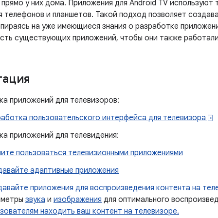
прямо у них дома. Приложения для Android TV используют т
я телефонов и планшетов. Такой подход позволяет создав
опираясь на уже имеющиеся знания о разработке приложени
сть существующих приложений, чтобы они также работали
тация
ка приложений для телевизоров:
аботка пользовательского интерфейса для телевизора ⍈
ка приложений для телевидения:
ните пользоваться телевизионными приложениями
давайте адаптивные приложения
авайте приложения для воспроизведения контента на тел
аметры
звука
и
изображения
для оптимального воспроизве
зователям находить ваш контент на телевизоре.