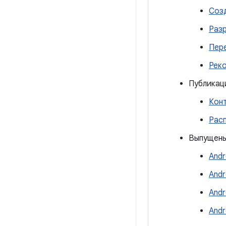
Соз
Разр
Пер
Рек
Публикац
Конт
Расп
Выпущены
Andr
Andr
Andr
Andr