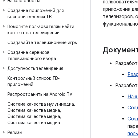
Начало работы
пользователям 
приложения дл
Создание приложений для
телевизоров, 
воспроизведения ТВ
функционально
Помогите пользователям найти
контент на телевидении
Создавайте телевизионные игры
Докумен
Создание сервисов
телевизионного ввода
Разработ
Доступность телевидения
Разр
Контрольный список ТВ-
приложений
Разработ
Распространить на Android TV
Нач
Система качества мультимедиа
,
Соз
Система качества медиа
,
Система качества медиа
,
Созд
Система качества медиа
пар
Релизы
поль