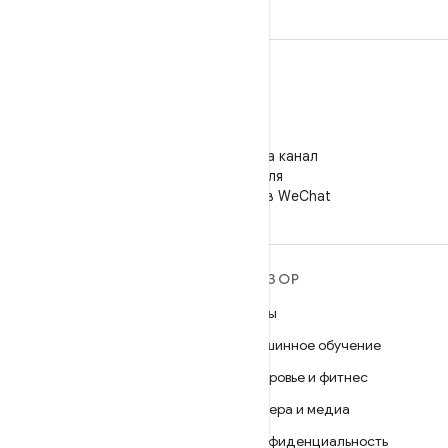
WeChat
Подпишитесь на канал
"Android для
разработчиков" в WeChat
ПОДРОБНЕЕ ОБ ОС
ОБЗОР
ANDROID
Игры
Android
Машинное обучение
Android for Enterprise
Здоровье и фитнес
Безопасность
Камера и медиа
Исходный код
Конфиденциальность