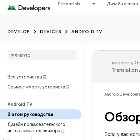
Essentials
Дизайн и план
DEVELOP
DEVICES
ANDROID TV
Translation
Все устройства ⍈
Совместимость устройств ⍈
Android Developer
Android TV
Обзор
В этом руководстве
Дизайн пользовательского
интерфейса телевизора ⍈
Если у вас ест