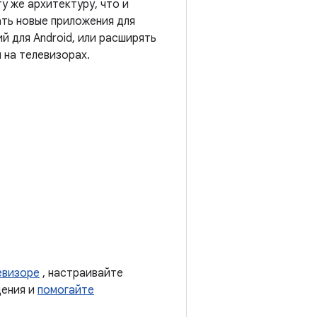
у же архитектуру, что и
ать новые приложения для
й для Android, или расширять
 на телевизорах.
евизоре
, настраивайте
дения и
помогайте