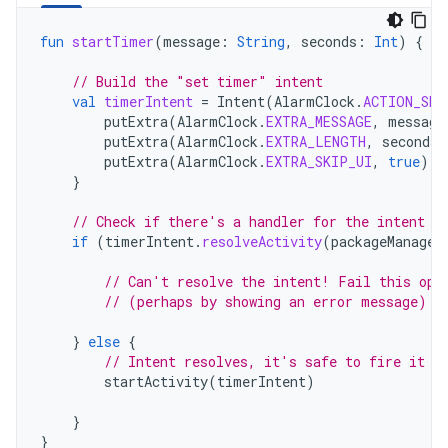
fun
startTimer
(
message
:
String
,
seconds
:
Int
)
{
// Build the "set timer" intent
val
timerIntent
=
Intent
(
AlarmClock
.
ACTION_SET
putExtra
(
AlarmClock
.
EXTRA_MESSAGE
,
message
putExtra
(
AlarmClock
.
EXTRA_LENGTH
,
seconds
)
putExtra
(
AlarmClock
.
EXTRA_SKIP_UI
,
true
)
}
// Check if there's a handler for the intent
if
(
timerIntent
.
resolveActivity
(
packageManager
// Can't resolve the intent! Fail this ope
// (perhaps by showing an error message)
}
else
{
// Intent resolves, it's safe to fire it o
startActivity
(
timerIntent
)
}
}