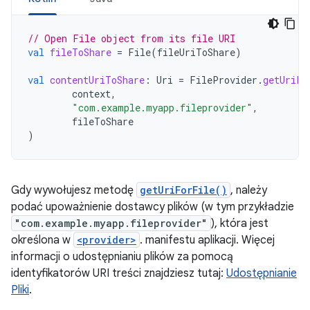
// Open File object from its file URI
val
fileToShare
=
File
(
fileUriToShare
)
val
contentUriToShare
:
Uri
=
FileProvider
.
getUriFo
context
,
"com.example.myapp.fileprovider"
,
fileToShare
)
Gdy wywołujesz metodę
getUriForFile()
, należy
podać upoważnienie dostawcy plików (w tym przykładzie
"com.example.myapp.fileprovider"
), która jest
określona w
<provider>
. manifestu aplikacji. Więcej
informacji o udostępnianiu plików za pomocą
identyfikatorów URI treści znajdziesz tutaj:
Udostępnianie
Pliki
.