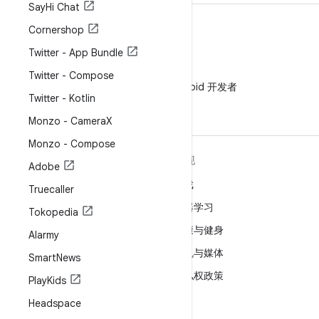
Say
Hi Chat
Cornershop
Twitter - App Bundle
微信
Twitter - Compose
在微信中关注 Android 开发者
Twitter - Kotlin
Monzo - Camera
X
Monzo - Compose
关于 ANDROID
发现
Adobe
Android
游戏
Truecaller
适用于企业的 Android
机器学习
Tokopedia
安全
健康与健身
Alarmy
源代码
相机与媒体
Smart
News
新闻
隐私权政策
Play
Kids
博客
5G
Headspace