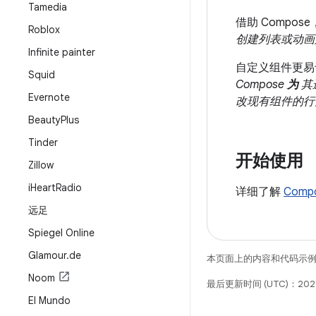
Tamedia
借助 Comp
Roblox
创建列表或动画只
Infinite painter
自定义组件更易
Squid
Compose
为
其
Evernote
改现有组件的行
Beauty
Plus
Tinder
开始使用
Zillow
i
Heart
Radio
详细了解
Comp
远足
Spiegel Online
Glamour
.
de
本页面上的内容和代码示
Noom
最后更新时间 (UTC)：2021
El Mundo