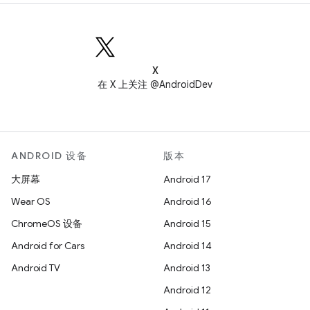
X
在 X 上关注 @AndroidDev
ANDROID 设备
版本
大屏幕
Android 17
Wear OS
Android 16
ChromeOS 设备
Android 15
Android for Cars
Android 14
Android TV
Android 13
Android 12