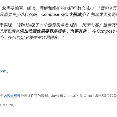
ose，您需要编写、阅读、理解和维护的代码行数会减少：
“我们非
需要很少几行代码。Compose 确实
大幅减少了
构建界面所需
于实现：
“我们创建了一个圆形拨号盘 组件，用于向客户显示
进度和颜色
添加动画效果要容易得多，也更有趣
。在 Compos
为，任何自定义操作都容易得多。”
ose
。
例受
内容许可
部分所述许可的限制。Java 和 OpenJDK 是 Oracle 和/或其
-07-28。