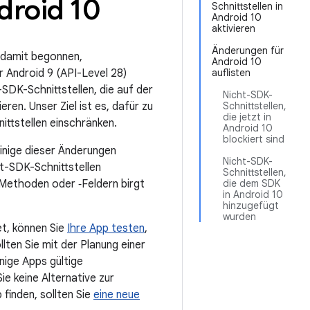
droid 10
Schnittstellen in
Android 10
aktivieren
Änderungen für
m damit begonnen,
Android 10
r Android 9 (API-Level 28)
auflisten
SDK-Schnittstellen, die auf der
Nicht-SDK-
en. Unser Ziel ist es, dafür zu
Schnittstellen,
die jetzt in
ittstellen einschränken.
Android 10
blockiert sind
einige dieser Änderungen
Nicht-SDK-
ht-SDK-Schnittstellen
Schnittstellen,
Methoden oder ‑Feldern birgt
die dem SDK
in Android 10
hinzugefügt
wurden
et, können Sie
Ihre App testen
,
ten Sie mit der Planung einer
nige Apps gültige
e keine Alternative zur
finden, sollten Sie
eine neue