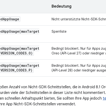
Bedeutung
ed
App
Usage
Nicht unterstützte Nicht-SDK-Schni
edAppUsage(
max
Target
Sperrliste
edAppUsage(
max
Target
Bedingt blockiert. Nur für Apps zug
.
VERSION
_
CODES
.
O)
Oreo (API-Level 27) oder niedriger 
edAppUsage(
max
Target
Bedingt blockiert. Nur für Apps zug
.
VERSION
_
CODES
.
P)
(API-Level 28) oder niedriger ausge
oßen Anzahl von Nicht-SDK-Schnittstellen, die in Android 8.1 O
wurden viele der Schnittstellen in dieser Liste nicht kommentie
en schnellen Anhaltspunkt bieten, Sie sollten Ihre App jedoch
t
 Ihre App Nicht-SDK-Schnittstellen verwendet.