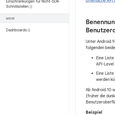
öffentliche API
Einschränkungen für Nicht-SDK-
Schnittstellen ⍈
MEHR
Benennung
Benutzer
Dashboards ⍈
Unter Android 9 
folgenden beide
Eine Liste
API-Level
Eine Liste
werden kön
Ab Android 10 w
(früher die dunk
Benutzeroberfl
Beispiel