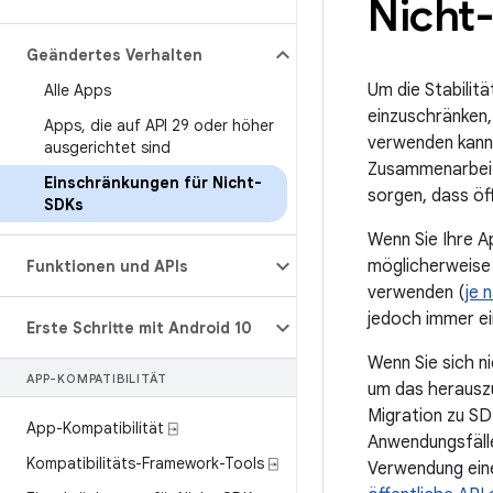
Nicht-
Geändertes Verhalten
Um die Stabilit
Alle Apps
einzuschränken
Apps
,
die auf API 29 oder höher
verwenden kann.
ausgerichtet sind
Zusammenarbeit 
Einschränkungen für Nicht-
sorgen, dass öf
SDKs
Wenn Sie Ihre A
möglicherweise 
Funktionen und APIs
verwenden (
je 
jedoch immer ei
Erste Schritte mit Android 10
Wenn Sie sich n
APP-KOMPATIBILITÄT
um das herauszu
Migration zu SD
App-Kompatibilität ⍈
Anwendungsfälle
Kompatibilitäts-Framework-Tools ⍈
Verwendung eine