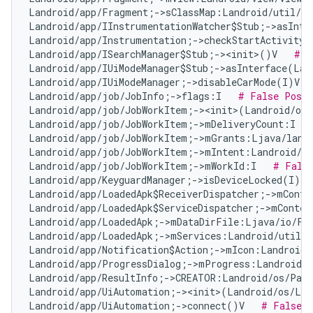
Landroid/app/Fragment;->sClassMap:Landroid/util/Ar
Landroid/app/IInstrumentationWatcher$Stub;->asInte
Landroid/app/Instrumentation;->checkStartActivityR
Landroid/app/ISearchManager$Stub;-><init>()V   
# F
Landroid/app/IUiModeManager$Stub;->asInterface(Lan
Landroid/app/IUiModeManager;->disableCarMode(I)V  
Landroid/app/job/JobInfo;->flags:I   
# False Posit
Landroid/app/job/JobWorkItem;-><init>(Landroid/os
Landroid/app/job/JobWorkItem;->mDeliveryCount:I   
Landroid/app/job/JobWorkItem;->mGrants:Ljava/lang
Landroid/app/job/JobWorkItem;->mIntent:Landroid/co
Landroid/app/job/JobWorkItem;->mWorkId:I   
# Fals
Landroid/app/KeyguardManager;->isDeviceLocked(I)Z 
Landroid/app/LoadedApk$ReceiverDispatcher;->mConte
Landroid/app/LoadedApk$ServiceDispatcher;->mContex
Landroid/app/LoadedApk;->mDataDirFile:Ljava/io/Fi
Landroid/app/LoadedApk;->mServices:Landroid/util/A
Landroid/app/Notification$Action;->mIcon:Landroid/
Landroid/app/ProgressDialog;->mProgress:Landroid/w
Landroid/app/ResultInfo;->CREATOR:Landroid/os/Parc
Landroid/app/UiAutomation;-><init>(Landroid/os/Loo
Landroid/app/UiAutomation;->connect()V   
# False P