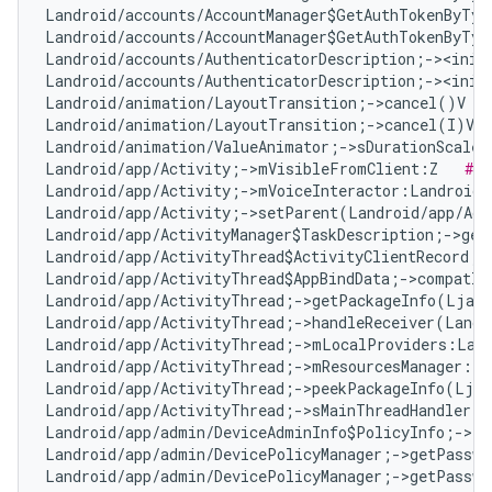
Landroid/accounts/AccountManager$GetAuthTokenByTyp
Landroid/accounts/AccountManager$GetAuthTokenByTyp
Landroid/accounts/AuthenticatorDescription;-><init
Landroid/accounts/AuthenticatorDescription;-><init
Landroid/animation/LayoutTransition;->cancel()V   
Landroid/animation/LayoutTransition;->cancel(I)V  
Landroid/animation/ValueAnimator;->sDurationScale:
Landroid/app/Activity;->mVisibleFromClient:Z   
# F
Landroid/app/Activity;->mVoiceInteractor:Landroid/
Landroid/app/Activity;->setParent(Landroid/app/Act
Landroid/app/ActivityManager$TaskDescription;->get
Landroid/app/ActivityThread$ActivityClientRecord;-
Landroid/app/ActivityThread$AppBindData;->compatIn
Landroid/app/ActivityThread;->getPackageInfo(Ljava
Landroid/app/ActivityThread;->handleReceiver(Landr
Landroid/app/ActivityThread;->mLocalProviders:Land
Landroid/app/ActivityThread;->mResourcesManager:La
Landroid/app/ActivityThread;->peekPackageInfo(Ljav
Landroid/app/ActivityThread;->sMainThreadHandler:L
Landroid/app/admin/DeviceAdminInfo$PolicyInfo;->ta
Landroid/app/admin/DevicePolicyManager;->getPasswo
Landroid/app/admin/DevicePolicyManager;->getPasswo