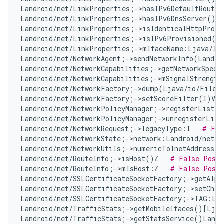
Landroid/net/LinkProperties;->hasIPv6DefaultRoute(
Landroid/net/LinkProperties;->hasIPv6DnsServer()Z 
Landroid/net/LinkProperties;->isIdenticalHttpProxy
Landroid/net/LinkProperties;->isIPv6Provisioned()
Landroid/net/LinkProperties;->mIfaceName:Ljava/la
Landroid/net/NetworkAgent;->sendNetworkInfo(Landro
Landroid/net/NetworkCapabilities;->getNetworkSpeci
Landroid/net/NetworkCapabilities;->mSignalStrength
Landroid/net/NetworkFactory;->dump(Ljava/io/FileD
Landroid/net/NetworkFactory;->setScoreFilter(I)V  
Landroid/net/NetworkPolicyManager;->registerListen
Landroid/net/NetworkPolicyManager;->unregisterList
Landroid/net/NetworkRequest;->legacyType:I   
# Fal
Landroid/net/NetworkState;->network:Landroid/net/N
Landroid/net/NetworkUtils;->numericToInetAddress(L
Landroid/net/RouteInfo;->isHost()Z   
# False Posit
Landroid/net/RouteInfo;->mIsHost:Z   
# False Posit
Landroid/net/SSLCertificateSocketFactory;->getAlpn
Landroid/net/SSLCertificateSocketFactory;->setChan
Landroid/net/SSLCertificateSocketFactory;->TAG:Lj
Landroid/net/TrafficStats;->getMobileIfaces()[Ljav
Landroid/net/TrafficStats;->getStatsService()Landr