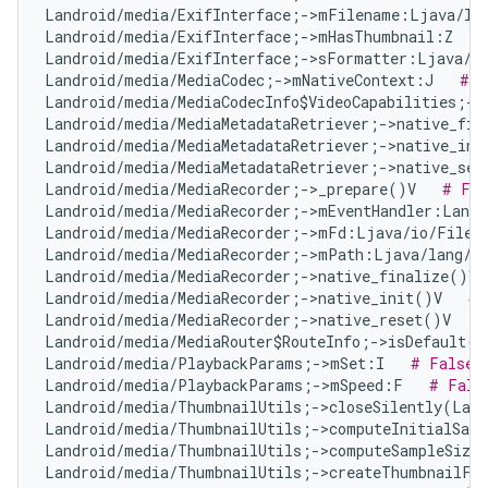
Landroid/media/ExifInterface;->mFilename:Ljava/la
Landroid/media/ExifInterface;->mHasThumbnail:Z   
Landroid/media/ExifInterface;->sFormatter:Ljava/t
Landroid/media/MediaCodec;->mNativeContext:J   
# F
Landroid/media/MediaCodecInfo$VideoCapabilities;->
Landroid/media/MediaMetadataRetriever;->native_fin
Landroid/media/MediaMetadataRetriever;->native_ini
Landroid/media/MediaMetadataRetriever;->native_set
Landroid/media/MediaRecorder;->_prepare()V   
# Fal
Landroid/media/MediaRecorder;->mEventHandler:Landr
Landroid/media/MediaRecorder;->mFd:Ljava/io/FileD
Landroid/media/MediaRecorder;->mPath:Ljava/lang/S
Landroid/media/MediaRecorder;->native_finalize()V 
Landroid/media/MediaRecorder;->native_init()V   
# 
Landroid/media/MediaRecorder;->native_reset()V   
#
Landroid/media/MediaRouter$RouteInfo;->isDefault()
Landroid/media/PlaybackParams;->mSet:I   
# False 
Landroid/media/PlaybackParams;->mSpeed:F   
# Fals
Landroid/media/ThumbnailUtils;->closeSilently(Land
Landroid/media/ThumbnailUtils;->computeInitialSamp
Landroid/media/ThumbnailUtils;->computeSampleSize
Landroid/media/ThumbnailUtils;->createThumbnailFr