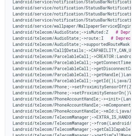
Landroid/service/notification/StatusBarNotificatio
Landroid/service/notification/StatusBarNotificatio
Landroid/service/notification/StatusBarNotificatio
Landroid/service/notification/StatusBarNotificatio
Landroid/service/wallpaper/WallpaperService$Engine
Landroid/telecom/AudioState;->isMuted:Z   
# Deprec
Landroid/telecom/AudioState;->route:I   
# Deprecat
Landroid/telecom/AudioState;->supportedRouteMask:I
Landroid/telecom/Call$Details;->CAPABILITY_CAN_UP
Landroid/telecom/ParcelableCall;->CREATOR:Landroid
Landroid/telecom/ParcelableCall;->getConnectTimeMi
Landroid/telecom/ParcelableCall;->getDisconnectCau
Landroid/telecom/ParcelableCall;->getHandle()Landr
Landroid/telecom/ParcelableCall;->getId()Ljava/la
Landroid/telecom/Phone;->setProximitySensorOff(Z)
Landroid/telecom/Phone;->setProximitySensorOn()V 
Landroid/telecom/PhoneAccountHandle;-><init>(Landr
Landroid/telecom/PhoneAccountHandle;->mComponentNa
Landroid/telecom/PhoneAccountHandle;->mId:Ljava/l
Landroid/telecom/TelecomManager;->EXTRA_IS_HANDOV
Landroid/telecom/TelecomManager;->from(Landroid/c
Landroid/telecom/TelecomManager;->getCallCapableP
Landroid/telecom/TelecomManager;->getSimCallManage