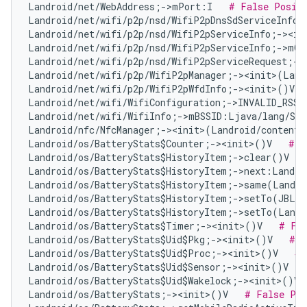
Landroid/net/WebAddress;->mPort:I   
# False Posit
Landroid/net/wifi/p2p/nsd/WifiP2pDnsSdServiceInfo;
Landroid/net/wifi/p2p/nsd/WifiP2pServiceInfo;-><in
Landroid/net/wifi/p2p/nsd/WifiP2pServiceInfo;->mQ
Landroid/net/wifi/p2p/nsd/WifiP2pServiceRequest;->
Landroid/net/wifi/p2p/WifiP2pManager;-><init>(Land
Landroid/net/wifi/p2p/WifiP2pWfdInfo;-><init>()V  
Landroid/net/wifi/WifiConfiguration;->INVALID_RSSI
Landroid/net/wifi/WifiInfo;->mBSSID:Ljava/lang/Str
Landroid/nfc/NfcManager;-><init>(Landroid/content/
Landroid/os/BatteryStats$Counter;-><init>()V   
# F
Landroid/os/BatteryStats$HistoryItem;->clear()V   
Landroid/os/BatteryStats$HistoryItem;->next:Landro
Landroid/os/BatteryStats$HistoryItem;->same(Landro
Landroid/os/BatteryStats$HistoryItem;->setTo(JBLan
Landroid/os/BatteryStats$HistoryItem;->setTo(Landr
Landroid/os/BatteryStats$Timer;-><init>()V   
# Fal
Landroid/os/BatteryStats$Uid$Pkg;-><init>()V   
# F
Landroid/os/BatteryStats$Uid$Proc;-><init>()V   
# 
Landroid/os/BatteryStats$Uid$Sensor;-><init>()V   
Landroid/os/BatteryStats$Uid$Wakelock;-><init>()V 
Landroid/os/BatteryStats;-><init>()V   
# False Pos