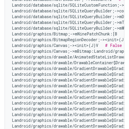
Landroid/database/sqlite/SQLiteCustomFunction;->n
Landroid/database/sqlite/SQLiteQueryBuilder;->com
Landroid/database/sqlite/SQLiteQueryBuilder;->mDis
Landroid/database/sqlite/SQLiteQueryBuilder;->mTa
Landroid/database/sqlite/SQLiteQueryBuilder;->mWhe
Landroid/graphics/Bitmap;->mNinePatchChunk:[B   
# 
Landroid/graphics/BitmapRegionDecoder;-><init>(J)V
Landroid/graphics/Canvas;-><init>(J)V   
# False Po
Landroid/graphics/Canvas;->mBitmap:Landroid/graphi
Landroid/graphics/drawable/AnimatedStateListDrawab
Landroid/graphics/drawable/DrawableContainer$Drawa
Landroid/graphics/drawable/GradientDrawable$Gradie
Landroid/graphics/drawable/GradientDrawable$Gradie
Landroid/graphics/drawable/GradientDrawable$Gradie
Landroid/graphics/drawable/GradientDrawable$Gradie
Landroid/graphics/drawable/GradientDrawable$Gradie
Landroid/graphics/drawable/GradientDrawable$Gradie
Landroid/graphics/drawable/GradientDrawable$Gradie
Landroid/graphics/drawable/GradientDrawable$Gradie
Landroid/graphics/drawable/GradientDrawable$Gradie
Landroid/graphics/drawable/GradientDrawable$Gradie
Landroid/graphics/drawable/GradientDrawable$Gradie