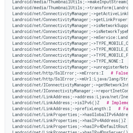
Landroid/media/ThumbnailUtils;->makeInputStream(La
Landroid/media/ThumbnailUtils;->transform(Landroid
Landroid/net/ConnectivityManager;->getActiveLinkPr
Landroid/net/ConnectivityManager;->getLinkProperti
Landroid/net/ConnectivityManager;->isNetworkSuppor
Landroid/net/ConnectivityManager;->isNetworkTypeMo
Landroid/net/ConnectivityManager;->mService:Landro
Landroid/net/ConnectivityManager;->TYPE_MOBILE_CB
Landroid/net/ConnectivityManager;->TYPE_MOBILE_EM
Landroid/net/ConnectivityManager;->TYPE_MOBILE_FO
Landroid/net/ConnectivityManager;->TYPE_NONE:I   
Landroid/net/ConnectivityManager;->unregisterNetwo
Landroid/net/http/SslError;->mErrors:I   
# False P
Landroid/net/http/SslError;->mUrl:Ljava/lang/Strin
Landroid/net/IConnectivityManager;->getNetworkInfo
Landroid/net/IConnectivityManager;->reportInetCond
Landroid/net/LinkAddress;->address:Ljava/net/InetA
Landroid/net/LinkAddress;->isIPv6()Z   
# Implement
Landroid/net/LinkAddress;->prefixLength:I   
# Fals
Landroid/net/LinkProperties;->hasGlobalIPv6Addres
Landroid/net/LinkProperties;->hasIPv4Address()Z   
Landroid/net/LinkProperties;->hasIPv4DefaultRoute(
Landroid/net/LinkProperties;->hasIPv4DnsServer()Z 