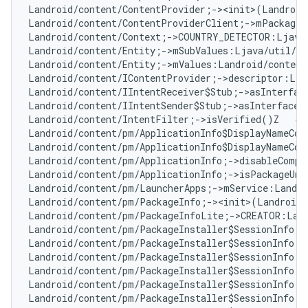
Landroid/content/ContentProvider;-><init>(Landroid
Landroid/content/ContentProviderClient;->mPackageN
Landroid/content/Context;->COUNTRY_DETECTOR:Ljava
Landroid/content/Entity;->mSubValues:Ljava/util/Ar
Landroid/content/Entity;->mValues:Landroid/content
Landroid/content/IContentProvider;->descriptor:Lja
Landroid/content/IIntentReceiver$Stub;->asInterfac
Landroid/content/IIntentSender$Stub;->asInterface(
Landroid/content/IntentFilter;->isVerified()Z   
# 
Landroid/content/pm/ApplicationInfo$DisplayNameCom
Landroid/content/pm/ApplicationInfo$DisplayNameCom
Landroid/content/pm/ApplicationInfo;->disableCompa
Landroid/content/pm/ApplicationInfo;->isPackageUna
Landroid/content/pm/LauncherApps;->mService:Landro
Landroid/content/pm/PackageInfo;-><init>(Landroid/
Landroid/content/pm/PackageInfoLite;->CREATOR:Land
Landroid/content/pm/PackageInstaller$SessionInfo;-
Landroid/content/pm/PackageInstaller$SessionInfo;-
Landroid/content/pm/PackageInstaller$SessionInfo;-
Landroid/content/pm/PackageInstaller$SessionInfo;-
Landroid/content/pm/PackageInstaller$SessionInfo;-
Landroid/content/pm/PackageInstaller$SessionInfo;-