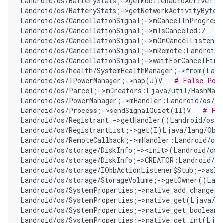
Landroid/os/BatteryStats;->getMobileRadioActiveTim
Landroid/os/BatteryStats;->getNetworkActivityBytes
Landroid/os/CancellationSignal;->mCancelInProgress
Landroid/os/CancellationSignal;->mIsCanceled:Z   
#
Landroid/os/CancellationSignal;->mOnCancelListener
Landroid/os/CancellationSignal;->mRemote:Landroid/
Landroid/os/CancellationSignal;->waitForCancelFini
Landroid/os/health/SystemHealthManager;->from(Land
Landroid/os/IPowerManager;->nap(J)V   
# False Pos
Landroid/os/Parcel;->mCreators:Ljava/util/HashMap
Landroid/os/PowerManager;->mHandler:Landroid/os/Ha
Landroid/os/Process;->sendSignalQuiet(II)V   
# Fal
Landroid/os/Registrant;->getHandler()Landroid/os/H
Landroid/os/RegistrantList;->get(I)Ljava/lang/Obj
Landroid/os/RemoteCallback;->mHandler:Landroid/os/
Landroid/os/storage/DiskInfo;-><init>(Landroid/os/
Landroid/os/storage/DiskInfo;->CREATOR:Landroid/os
Landroid/os/storage/IObbActionListener$Stub;->asIn
Landroid/os/storage/StorageVolume;->getOwner()Land
Landroid/os/SystemProperties;->native_add_change_c
Landroid/os/SystemProperties;->native_get(Ljava/l
Landroid/os/SystemProperties;->native_get_boolean(
Landroid/os/SystemProperties;->native_get_int(Ljav