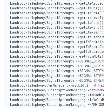
Landroid/telephony/SignalStrength;->getLteAsuLevel
Landroid/telephony/SignalStrength;->getLteCqi()I  
Landroid/telephony/SignalStrength;->getLteDbm()I  
Landroid/telephony/SignalStrength;->getLteLevel()I
Landroid/telephony/SignalStrength;->getLteRsrp()I 
Landroid/telephony/SignalStrength;->getLteRsrq()I 
Landroid/telephony/SignalStrength;->getLteRssnr()I
Landroid/telephony/SignalStrength;->getLteSignalSt
Landroid/telephony/SignalStrength;->getTdScdmaAsuL
Landroid/telephony/SignalStrength;->getTdScdmaDbm(
Landroid/telephony/SignalStrength;->getTdScdmaLeve
Landroid/telephony/SignalStrength;->setFromNotifie
Landroid/telephony/SignalStrength;->SIGNAL_STRENG
Landroid/telephony/SignalStrength;->SIGNAL_STRENG
Landroid/telephony/SignalStrength;->SIGNAL_STRENG
Landroid/telephony/SignalStrength;->SIGNAL_STRENG
Landroid/telephony/SignalStrength;->SIGNAL_STRENG
Landroid/telephony/SmsManager;->mSubId:I   
# False
Landroid/telephony/SubscriptionManager;->getPhoneI
Landroid/telephony/SubscriptionManager;->isUsableS
Landroid/telephony/SubscriptionManager;->isValidSl
Landroid/telephony/SubscriptionManager;->NAME_SOUR