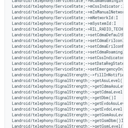
Landroid/telephony/ServiceState;->mCdmaRoamingIndi
Landroid/telephony/ServiceState;->mCssIndicator:Z 
Landroid/telephony/ServiceState;->mIsManualNetwork
Landroid/telephony/ServiceState;->mNetworkId:I   
#
Landroid/telephony/ServiceState;->mSystemId:I   
# 
Landroid/telephony/ServiceState;->RIL_RADIO_TECHN
Landroid/telephony/ServiceState;->setCdmaDefaultRo
Landroid/telephony/ServiceState;->setCdmaEriIconIn
Landroid/telephony/ServiceState;->setCdmaEriIconMo
Landroid/telephony/ServiceState;->setCdmaRoamingIn
Landroid/telephony/ServiceState;->setCssIndicator(
Landroid/telephony/ServiceState;->setDataRegState(
Landroid/telephony/ServiceState;->setEmergencyOnly
Landroid/telephony/SignalStrength;->fillInNotifier
Landroid/telephony/SignalStrength;->getAsuLevel()I
Landroid/telephony/SignalStrength;->getCdmaAsuLeve
Landroid/telephony/SignalStrength;->getCdmaLevel()
Landroid/telephony/SignalStrength;->getDbm()I   
# 
Landroid/telephony/SignalStrength;->getEvdoAsuLeve
Landroid/telephony/SignalStrength;->getEvdoLevel()
Landroid/telephony/SignalStrength;->getGsmAsuLevel
Landroid/telephony/SignalStrength;->getGsmDbm()I  
Landroid/telephony/SignalStrength;->getGsmLevel()I