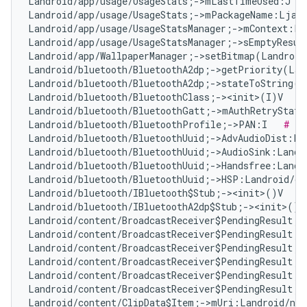
Landroid/app/usage/UsageStats;->mLastTimeUsed:J   
Landroid/app/usage/UsageStats;->mPackageName:Ljava
Landroid/app/usage/UsageStatsManager;->mContext:La
Landroid/app/usage/UsageStatsManager;->sEmptyResul
Landroid/app/WallpaperManager;->setBitmap(Landroid
Landroid/bluetooth/BluetoothA2dp;->getPriority(Lan
Landroid/bluetooth/BluetoothA2dp;->stateToString(I
Landroid/bluetooth/BluetoothClass;-><init>(I)V   
#
Landroid/bluetooth/BluetoothGatt;->mAuthRetryState
Landroid/bluetooth/BluetoothProfile;->PAN:I   
# Fa
Landroid/bluetooth/BluetoothUuid;->AdvAudioDist:La
Landroid/bluetooth/BluetoothUuid;->AudioSink:Landr
Landroid/bluetooth/BluetoothUuid;->Handsfree:Landr
Landroid/bluetooth/BluetoothUuid;->HSP:Landroid/os
Landroid/bluetooth/IBluetooth$Stub;-><init>()V   
#
Landroid/bluetooth/IBluetoothA2dp$Stub;-><init>()V
Landroid/content/BroadcastReceiver$PendingResult;-
Landroid/content/BroadcastReceiver$PendingResult;-
Landroid/content/BroadcastReceiver$PendingResult;-
Landroid/content/BroadcastReceiver$PendingResult;-
Landroid/content/BroadcastReceiver$PendingResult;-
Landroid/content/BroadcastReceiver$PendingResult;-
Landroid/content/ClipData$Item;->mUri:Landroid/net