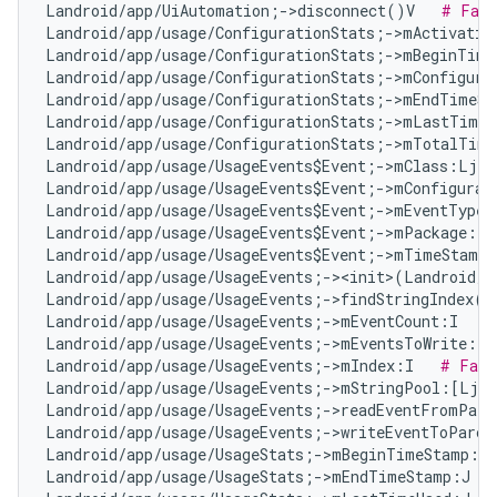
Landroid/app/UiAutomation;->disconnect()V   
# Fals
Landroid/app/usage/ConfigurationStats;->mActivatio
Landroid/app/usage/ConfigurationStats;->mBeginTime
Landroid/app/usage/ConfigurationStats;->mConfigura
Landroid/app/usage/ConfigurationStats;->mEndTimeSt
Landroid/app/usage/ConfigurationStats;->mLastTimeA
Landroid/app/usage/ConfigurationStats;->mTotalTime
Landroid/app/usage/UsageEvents$Event;->mClass:Ljav
Landroid/app/usage/UsageEvents$Event;->mConfigurat
Landroid/app/usage/UsageEvents$Event;->mEventType:
Landroid/app/usage/UsageEvents$Event;->mPackage:Lj
Landroid/app/usage/UsageEvents$Event;->mTimeStamp:
Landroid/app/usage/UsageEvents;-><init>(Landroid/o
Landroid/app/usage/UsageEvents;->findStringIndex(L
Landroid/app/usage/UsageEvents;->mEventCount:I   
#
Landroid/app/usage/UsageEvents;->mEventsToWrite:Lj
Landroid/app/usage/UsageEvents;->mIndex:I   
# Fals
Landroid/app/usage/UsageEvents;->mStringPool:[Ljav
Landroid/app/usage/UsageEvents;->readEventFromParc
Landroid/app/usage/UsageEvents;->writeEventToParce
Landroid/app/usage/UsageStats;->mBeginTimeStamp:J 
Landroid/app/usage/UsageStats;->mEndTimeStamp:J   