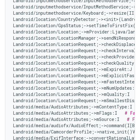
Landroid/inputmethodservice/InputMethodService;->m
Landroid/inputmethodservice/InputMethodService;->m
Landroid/inputmethodservice/Keyboard;->resize(II)V
Landroid/location/CountryDetector;-><init>(Landroi
Landroid/location/GpsStatus;->setTimeToFirstFix(I
Landroid/location/Location;->mProvider:Ljava/lang
Landroid/location/LocationManager;->sendNiResponse
Landroid/location/LocationRequest;->checkDisplacem
Landroid/location/LocationRequest;->checkInterval(
Landroid/location/LocationRequest;->checkProvider(
Landroid/location/LocationRequest;->checkQuality(I
Landroid/location/LocationRequest;->mExpireAt:J   
Landroid/location/LocationRequest;->mExplicitFaste
Landroid/location/LocationRequest;->mFastestInterv
Landroid/location/LocationRequest;->mNumUpdates:I 
Landroid/location/LocationRequest;->mQuality:I   
#
Landroid/location/LocationRequest;->mSmallestDispl
Landroid/media/AudioAttributes;->mContentType:I   
Landroid/media/AudioAttributes;->mFlags:I   
# Fal
Landroid/media/AudioAttributes;->mSource:I   
# Fal
Landroid/media/audiofx/AudioEffect;->command(I[B[B
Landroid/media/CamcorderProfile;->native_init()V  
Landroid/media/ExifInterface;->convertRationalLat