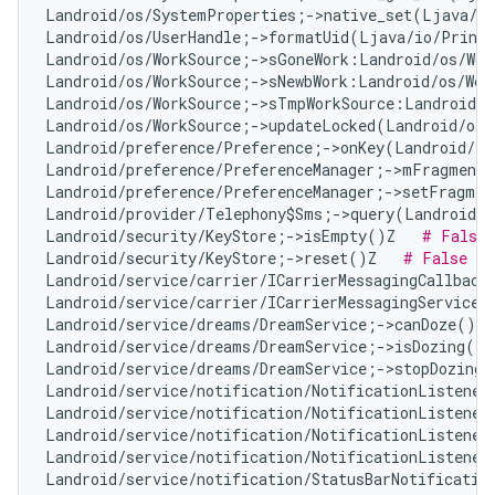
Landroid/os/SystemProperties;->native_set(Ljava/l
Landroid/os/UserHandle;->formatUid(Ljava/io/Print
Landroid/os/WorkSource;->sGoneWork:Landroid/os/Wor
Landroid/os/WorkSource;->sNewbWork:Landroid/os/Wor
Landroid/os/WorkSource;->sTmpWorkSource:Landroid/o
Landroid/os/WorkSource;->updateLocked(Landroid/os/
Landroid/preference/Preference;->onKey(Landroid/vi
Landroid/preference/PreferenceManager;->mFragment:
Landroid/preference/PreferenceManager;->setFragmen
Landroid/provider/Telephony$Sms;->query(Landroid/c
Landroid/security/KeyStore;->isEmpty()Z   
# False 
Landroid/security/KeyStore;->reset()Z   
# False Po
Landroid/service/carrier/ICarrierMessagingCallback
Landroid/service/carrier/ICarrierMessagingService;
Landroid/service/dreams/DreamService;->canDoze()Z 
Landroid/service/dreams/DreamService;->isDozing()Z
Landroid/service/dreams/DreamService;->stopDozing(
Landroid/service/notification/NotificationListener
Landroid/service/notification/NotificationListener
Landroid/service/notification/NotificationListener
Landroid/service/notification/NotificationListener
Landroid/service/notification/StatusBarNotificatio