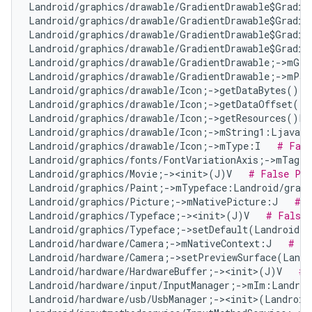
Landroid/graphics/drawable/GradientDrawable$Gradie
Landroid/graphics/drawable/GradientDrawable$Gradie
Landroid/graphics/drawable/GradientDrawable$Gradie
Landroid/graphics/drawable/GradientDrawable$Gradie
Landroid/graphics/drawable/GradientDrawable;->mGra
Landroid/graphics/drawable/GradientDrawable;->mPad
Landroid/graphics/drawable/Icon;->getDataBytes()[B
Landroid/graphics/drawable/Icon;->getDataOffset()I
Landroid/graphics/drawable/Icon;->getResources()La
Landroid/graphics/drawable/Icon;->mString1:Ljava/l
Landroid/graphics/drawable/Icon;->mType:I   
# Fals
Landroid/graphics/fonts/FontVariationAxis;->mTag:I
Landroid/graphics/Movie;-><init>(J)V   
# False Pos
Landroid/graphics/Paint;->mTypeface:Landroid/graph
Landroid/graphics/Picture;->mNativePicture:J   
# N
Landroid/graphics/Typeface;-><init>(J)V   
# False 
Landroid/graphics/Typeface;->setDefault(Landroid/g
Landroid/hardware/Camera;->mNativeContext:J   
# Fa
Landroid/hardware/Camera;->setPreviewSurface(Landr
Landroid/hardware/HardwareBuffer;-><init>(J)V   
# 
Landroid/hardware/input/InputManager;->mIm:Landroi
Landroid/hardware/usb/UsbManager;-><init>(Landroid