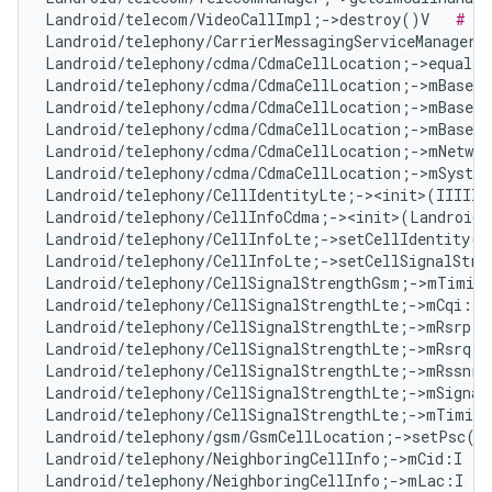
Landroid/telecom/VideoCallImpl;->destroy()V   
# No
Landroid/telephony/CarrierMessagingServiceManager;
Landroid/telephony/cdma/CdmaCellLocation;->equals
Landroid/telephony/cdma/CdmaCellLocation;->mBaseSt
Landroid/telephony/cdma/CdmaCellLocation;->mBaseSt
Landroid/telephony/cdma/CdmaCellLocation;->mBaseSt
Landroid/telephony/cdma/CdmaCellLocation;->mNetwor
Landroid/telephony/cdma/CdmaCellLocation;->mSyste
Landroid/telephony/CellIdentityLte;-><init>(IIIII)
Landroid/telephony/CellInfoCdma;-><init>(Landroid/
Landroid/telephony/CellInfoLte;->setCellIdentity(L
Landroid/telephony/CellInfoLte;->setCellSignalStre
Landroid/telephony/CellSignalStrengthGsm;->mTiming
Landroid/telephony/CellSignalStrengthLte;->mCqi:I 
Landroid/telephony/CellSignalStrengthLte;->mRsrp:I
Landroid/telephony/CellSignalStrengthLte;->mRsrq:I
Landroid/telephony/CellSignalStrengthLte;->mRssnr:
Landroid/telephony/CellSignalStrengthLte;->mSignal
Landroid/telephony/CellSignalStrengthLte;->mTiming
Landroid/telephony/gsm/GsmCellLocation;->setPsc(I
Landroid/telephony/NeighboringCellInfo;->mCid:I   
Landroid/telephony/NeighboringCellInfo;->mLac:I   