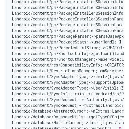
Landroid/content/pm/PackageInstaller$SessionInfo;-
Landroid/content/pm/PackageInstaller$SessionInfo;-
Landroid/content/pm/PackageInstaller$SessionInfo;-
Landroid/content/pm/PackageInstaller$SessionParams
Landroid/content/pm/PackageInstaller$SessionParams
Landroid/content/pm/PackageInstaller$SessionParams
Landroid/content/pm/PackageParser;->parseBaseApk(L
Landroid/content/pm/PackageStats;->userHandle:I   
Landroid/content/pm/ParceledListSlice;->CREATOR:La
Landroid/content/pm/ShortcutInfo;->getIcon()Landro
Landroid/content/pm/ShortcutManager;->mService:Lan
Landroid/content/res/CompatibilityInfo;->CREATOR:L
Landroid/content/RestrictionsManager;->mService:La
Landroid/content/SyncAdapterType;-><init>(Ljava/la
Landroid/content/SyncAdapterType;->supportsUploadi
Landroid/content/SyncAdapterType;->userVisible:Z  
Landroid/content/SyncInfo;-><init>(Landroid/os/Par
Landroid/content/SyncRequest;->mAuthority:Ljava/la
Landroid/content/SyncRequest;->mExtras:Landroid/os
Landroid/database/AbstractCursor;->mExtras:Landroi
Landroid/database/DatabaseUtils;->getTypeOfObject
Landroid/database/MatrixCursor;->data:[Ljava/lang/
Landroid/database/MatrixCursor;->rowCount:I   
# Fa