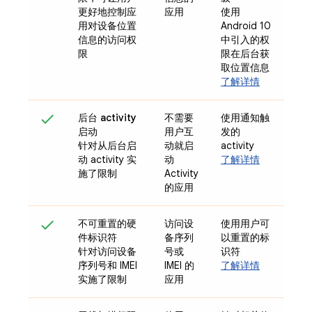
更好地控制应
应用
使用
用对设备位置
Android 10
信息的访问权
中引入的权
限
限在后台获
取位置信息
了解详情
后台 activity
不需要
使用通知触
启动
用户互
发的
针对从后台启
动就启
activity
动 activity 实
动
了解详情
施了限制
Activity
的应用
不可重置的硬
访问设
使用用户可
件标识符
备序列
以重置的标
针对访问设备
号或
识符
序列号和 IMEI
IMEI 的
了解详情
实施了限制
应用