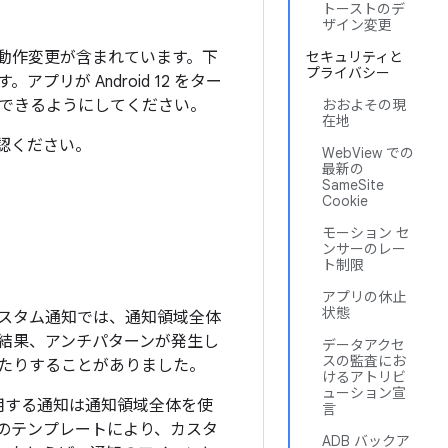
トーストのデ
ザイン変更
ある動作変更が含まれています。下
セキュリティと
プライバシー
プリが Android 12 をター
できるようにしてください。
おおよその現
在地
認ください。
WebView での
最新の
SameSite
Cookie
モーション セ
ンサーのレー
ト制限
アプリの休止
状態
スタム通知では、通知領域全体
結果、アンチパターンが発生し
データアクセ
スの監査にお
たりすることがありました。
けるアトリビ
ューション宣
を使用する通知は通知領域全体を使
言
のテンプレートにより、カスタ
ADB バックア