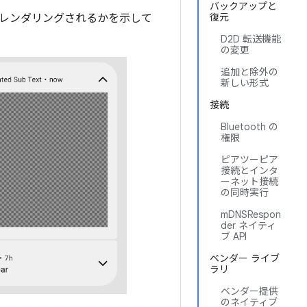
バックアップと
復元
レンダリングされるかを示して
D2D 転送機能
の変更
追加と除外の
新しい形式
接続
Bluetooth の
権限
ピアツーピア
接続とインタ
ーネット接続
の同時実行
mDNSRespon
der ネイティ
ブ API
ベンダー ライブ
ラリ
ベンダー提供
のネイティブ