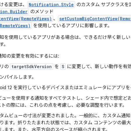
 における変更は、
Notification.Style
のカスタム サブクラスを
ion.Builder
のメソッド
tentView(RemoteViews)
、
setCustomBigContentView(Remo
RemoteViews)
を使用しているアプリに影響します。
知を使用しているアプリがある場合は、できるだけ早く新しい
す。
通知の変更を有効にするには:
リの
targetSdkVersion
を
S
に変更して、新しい動作を有
ンパイルします。
droid 12 を実行しているデバイスまたはエミュレータにアプ
ビューを使用する通知をすべてテストし、シェード内で想定ど
ストの際には、これらの点を考慮し、必要な調整を行います。
タムビューの寸法が変更されました。一般的に、カスタム通知
ります。折りたたまれた状態では、カスタム コンテンツの最大の高さは 
します。また、水平方向のスペースが縮小されます。