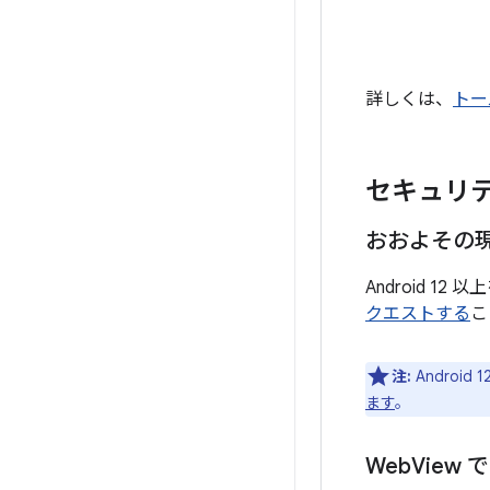
詳しくは、
トー
セキュリ
おおよその
Android 
クエストする
こ
注:
Androi
ます
。
Web
View 