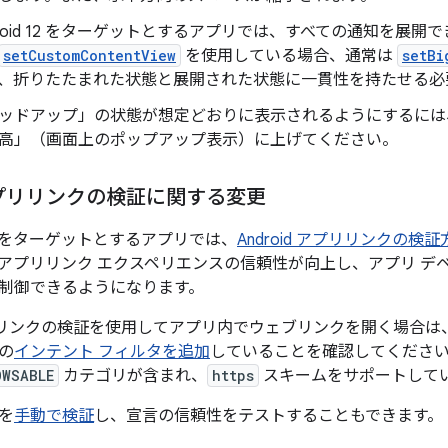
droid 12 をターゲットとするアプリでは、すべての通知を展開
setCustomContentView
を使用している場合、通常は
setBi
、折りたたまれた状態と展開された状態に一貫性を持たせる必
ッドアップ」の状態が想定どおりに表示されるようにするには
高」（画面上のポップアップ表示）に上げてください。
d アプリリンクの検証に関する変更
2 以降をターゲットとするアプリでは、
Android アプリリンクの検証
アプリリンク エクスペリエンスの信頼性が向上し、アプリ デ
制御できるようになります。
アプリリンクの検証を使用してアプリ内でウェブリンクを開く場合は、A
の
インテント フィルタを追加
していることを確認してくださ
OWSABLE
カテゴリが含まれ、
https
スキームをサポートして
を
手動で検証
し、宣言の信頼性をテストすることもできます。