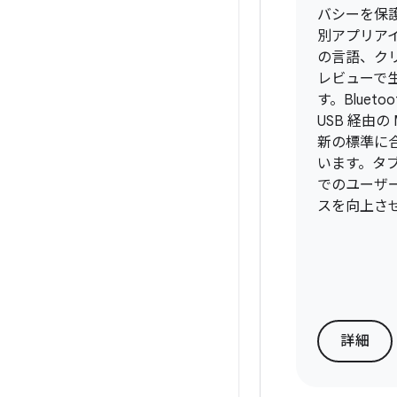
バシーを保
別アプリア
の言語、ク
レビューで
す。Bluetoot
USB 経由の 
新の標準に
います。タ
でのユーザ
スを向上さ
詳細