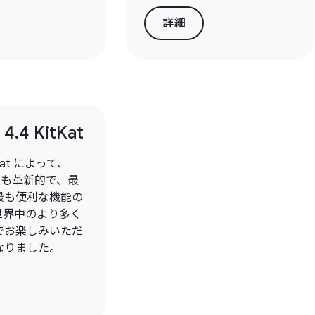
詳細
 4
.
4 Kit
Kat
itKat によって、
 の最も革新的で、最
最も便利な機能の
世界中のより多く
でお楽しみいただ
なりました。