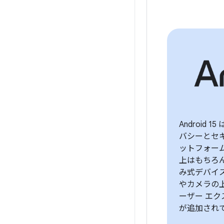
Android 
バシーとセ
ットフォー
上はもちろ
み式デバイ
やカメラの
ーザー エ
が追加され