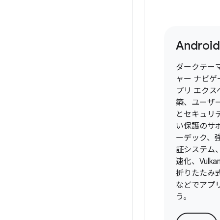
Android
ダークテー
ャー ナビ
プリ エクス
築、ユーザ
とセキュリ
い保護のサ
ーデック、
証システム
速化、Vulkan 
折りたたみ
などでアプ
う。