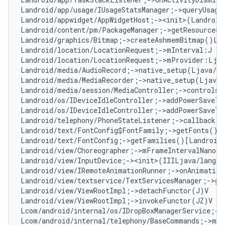
Landroid/app/usage/IUsageStatsManager;->queryUsage
Landroid/appwidget/AppWidgetHost;-><init>(Landroid
Landroid/content/pm/PackageManager;->getResourcesF
Landroid/graphics/Bitmap;->createAshmemBitmap()La
Landroid/location/LocationRequest;->mInterval:J   
Landroid/location/LocationRequest;->mProvider:Ljav
Landroid/media/AudioRecord;->native_setup(Ljava/l
Landroid/media/MediaRecorder;->native_setup(Ljava
Landroid/media/session/MediaController;->controlsS
Landroid/os/IDeviceIdleController;->addPowerSaveTe
Landroid/os/IDeviceIdleController;->addPowerSaveTe
Landroid/telephony/PhoneStateListener;->callback:L
Landroid/text/FontConfig$FontFamily;->getFonts()[L
Landroid/text/FontConfig;->getFamilies()[Landroid/
Landroid/view/Choreographer;->mFrameIntervalNanos:
Landroid/view/InputDevice;-><init>(IIILjava/lang/S
Landroid/view/IRemoteAnimationRunner;->onAnimation
Landroid/view/textservice/TextServicesManager;->ge
Landroid/view/ViewRootImpl;->detachFunctor(J)V   
#
Landroid/view/ViewRootImpl;->invokeFunctor(JZ)V   
Lcom/android/internal/os/IDropBoxManagerService;->
Lcom/android/internal/telephony/BaseCommands;->mAl