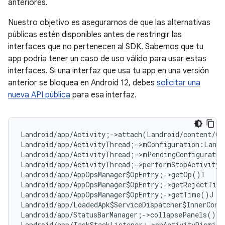
anteriores.
Nuestro objetivo es asegurarnos de que las alternativas
públicas estén disponibles antes de restringir las
interfaces que no pertenecen al SDK. Sabemos que tu
app podría tener un caso de uso válido para usar estas
interfaces. Si una interfaz que usa tu app en una versión
anterior se bloquea en Android 12, debes
solicitar una
nueva API pública
para esa interfaz.
Landroid/app/Activity;->attach(Landroid/content/Co
Landroid/app/ActivityThread;->mConfiguration:Landr
Landroid/app/ActivityThread;->mPendingConfiguratio
Landroid/app/ActivityThread;->performStopActivity(
Landroid/app/AppOpsManager$OpEntry;->getOp()I   
#
Landroid/app/AppOpsManager$OpEntry;->getRejectTim
Landroid/app/AppOpsManager$OpEntry;->getTime()J  
Landroid/app/LoadedApk$ServiceDispatcher$InnerConn
Landroid/app/StatusBarManager;->collapsePanels()V

Landroid/app/TaskStackListener;->onActivityDismiss