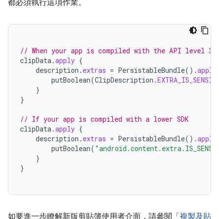
都必須執行這項作業。
// When your app is compiled with the API level 33
clipData
.
apply
{
description
.
extras
=
PersistableBundle
().
apply
putBoolean
(
ClipDescription
.
EXTRA_IS_SENSIT
}
}
// If your app is compiled with a lower SDK
clipData
.
apply
{
description
.
extras
=
PersistableBundle
().
apply
putBoolean
(
"android.content.extra.IS_SENSI
}
}
如要進一步瞭解新版剪貼簿使用者介面，請參閱「
複製及貼