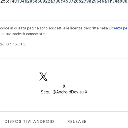
-256:
40134e205e58922a708c453726b279a296e6a1f34a988
codice in questa pagina sono soggetti alle licenze descritte nella
Licenza per
elle sue società consociate.
026-07-15 UTC.
X
Segui @AndroidDev su X
DISPOSITIVI ANDROID
RELEASE