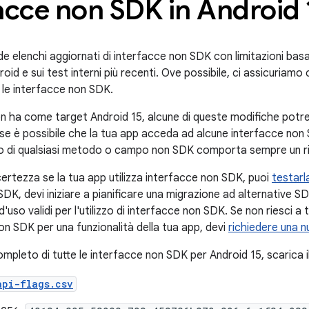
acce non SDK in Android 
de elenchi aggiornati di interfacce non SDK con limitazioni basat
roid e sui test interni più recenti. Ove possibile, ci assicuriamo 
e le interfacce non SDK.
on ha come target Android 15, alcune di queste modifiche pot
 se è possibile che la tua app acceda ad alcune interfacce no
izzo di qualsiasi metodo o campo non SDK comporta sempre un ris
certezza se la tua app utilizza interfacce non SDK, puoi
testarl
SDK, devi iniziare a pianificare una migrazione ad alternative 
uso validi per l'utilizzo di interfacce non SDK. Se non riesci a tr
on SDK per una funzionalità della tua app, devi
richiedere una n
mpleto di tutte le interfacce non SDK per Android 15, scarica il
api-flags.csv