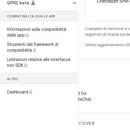
Checksum SHA
QPR2 beta
COMPATIBILITÀ CON LE APP
I campioni di contenuti e 
Informazioni sulla compatibilità
registrati di Oracle e/o d
delle app ⍈
Strumenti del framework di
Ultimo aggiornamento 2
compatibilità ⍈
Limitazioni relative alle interfacce
non SDK ⍈
ALTRO
WeChat
Dashboard ⍈
Segui Android for
Developers su WeChat
ULTERIORI
DISCOVER
INFORMAZIONI SU