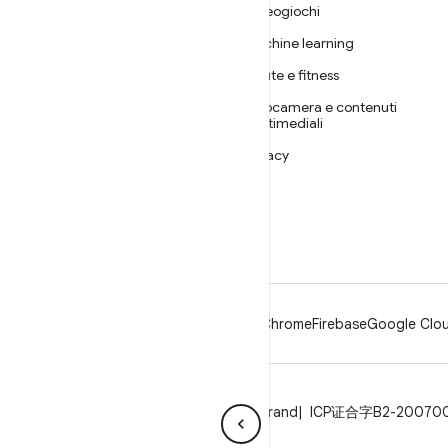
Videogiochi
ANDROID
Machine learning
Android
Salute e fitness
Android for Enterprise
Fotocamera e contenuti
Sicurezza
multimediali
Source
Privacy
Notizie
5G
Blog
Podcast
Android
Chrome
Firebase
Google Clou
Privacy
Licenza
Linee guida per il brand
ICP证合字B2-20070