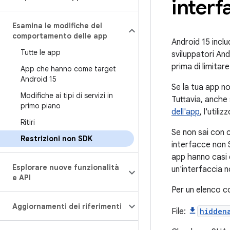
interf
Esamina le modifiche del
comportamento delle app
Android 15 inclu
Tutte le app
sviluppatori And
prima di limitar
App che hanno come target
Android 15
Se la tua app n
Modifiche ai tipi di servizi in
Tuttavia, anche
primo piano
dell'app
, l'util
Ritiri
Se non sai con 
Restrizioni non SDK
interfacce non 
app hanno casi d'
Esplorare nuove funzionalità
un'interfaccia n
e API
Per un elenco co
Aggiornamenti dei riferimenti
File:
hidden