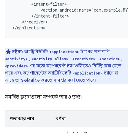
<action
android:name="com.example.MY_
</receiver>

দ্রষ্টব্য:
অ্যাট্রিবিউটটি
ট্যাগের পাশাপাশি
<application>
,
,
,
,
<activity>
<activity-alias>
<receiver>
<service>
এর মতো কম্পোনেন্ট ট্যাগগুলিতেও নির্দিষ্ট করা যেতে
<provider>
পারে এবং কম্পোনেন্টের অ্যাট্রিবিউটটি
ট্যাগে যা
<application>
আছে তা ওভাররাইড করতে ব্যবহার করা যেতে পারে।
সমর্থিত ফ্ল্যাগগুলো সম্পর্কে আরও তথ্য:
পতাকার নাম
বর্ণনা