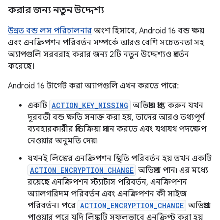
করার জন্য নতুন উদ্দেশ্য
উন্নত বন্ড লস পরিচালনার
অংশ হিসাবে, Android 16 বন্ড ক্ষয়
এবং এনক্রিপশন পরিবর্তন সম্পর্কে আরও বেশি সচেতনতা সহ
অ্যাপগুলি সরবরাহ করার জন্য 2টি নতুন উদ্দেশ্যও প্রবর্তন
করেছে।
Android 16 টার্গেট করা অ্যাপগুলি এখন করতে পারে:
একটি
ACTION_KEY_MISSING
অভিপ্রায় প্রাপ্ত করুন যখন
দূরবর্তী বন্ড ক্ষতি সনাক্ত করা হয়, তাদের আরও তথ্যপূর্ণ
ব্যবহারকারীর প্রতিক্রিয়া প্রদান করতে এবং যথাযথ পদক্ষেপ
নেওয়ার অনুমতি দেয়৷
যখনই লিঙ্কের এনক্রিপশন স্থিতি পরিবর্তন হয় তখন একটি
ACTION_ENCRYPTION_CHANGE
অভিপ্রায় পান৷ এর মধ্যে
রয়েছে এনক্রিপশন স্ট্যাটাস পরিবর্তন, এনক্রিপশন
অ্যালগরিদম পরিবর্তন এবং এনক্রিপশন কী সাইজ
পরিবর্তন। পরে
ACTION_ENCRYPTION_CHANGE
অভিপ্রায়
পাওয়ার পরে যদি লিঙ্কটি সফলভাবে এনক্রিপ্ট করা হয়