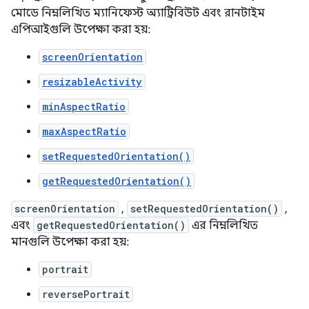
মোডে নিম্নলিখিত ম্যানিফেস্ট অ্যাট্রিবিউট এবং রানটাইম
এপিআইগুলি উপেক্ষা করা হয়:
screenOrientation
resizableActivity
minAspectRatio
maxAspectRatio
setRequestedOrientation()
getRequestedOrientation()
screenOrientation
,
setRequestedOrientation()
,
এবং
getRequestedOrientation()
এর নিম্নলিখিত
মানগুলি উপেক্ষা করা হয়:
portrait
reversePortrait