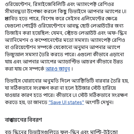
ওরিয়েন্টেশন, রিসাইজেবিলিটি এবং অ্যাসপেক্ট রেশিওর
সীমাবদ্ধতা উপেক্ষা করলে কিছু ডিভাইসে আপনার অ্যাপের UI
প্রভাবিত হতে পারে, বিশেষ করে সেইসব এলিমেন্টের ক্ষেত্রে
যেগুলো পোর্ট্রেট ওরিয়েন্টেশনে আবদ্ধ ছোট লেআউটের জন্য
ডিজাইন করা হয়েছিল: যেমন, স্ট্রেচড লেআউট এবং অফ-স্ক্রিন
অ্যানিমেশন ও কম্পোনেন্টের মতো সমস্যা। অ্যাসপেক্ট রেশিও
বা ওরিয়েন্টেশন সম্পর্কে যেকোনো অনুমান আপনার অ্যাপে
ভিজ্যুয়াল সমস্যা তৈরি করতে পারে। এগুলো কীভাবে এড়ানো
যায় এবং আপনার অ্যাপের অ্যাডাপ্টিভ আচরণ কীভাবে উন্নত
করা যায় সে সম্পর্কে
আরও জানুন
।
ডিভাইস ঘোরানোর অনুমতি দিলে অ্যাক্টিভিটি বারবার তৈরি হয়,
যা সঠিকভাবে সংরক্ষণ করা না হলে ইউজার স্টেট হারিয়ে
যাওয়ার কারণ হতে পারে। কীভাবে UI স্টেট সঠিকভাবে সংরক্ষণ
করতে হয়, তা জানতে
"Save UI states"
অংশটি দেখুন।
বাস্তবায়নের বিবরণ
বড় স্ক্রিনের ডিভাইসগুলিতে ফুল-স্ক্রিন এবং মাল্টি-উইন্ডো