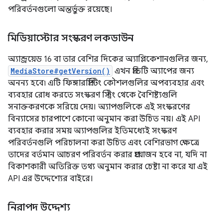
পরিবর্তনগুলো অন্তর্ভুক্ত রয়েছে।
মিডিয়াস্টোর সংস্করণ লকডাউন
অ্যান্ড্রয়েড 16 বা তার বেশির দিকের অ্যাপ্লিকেশানগুলির জন্য,
MediaStore#getVersion()
এখন প্রতিটি অ্যাপের জন্য
অনন্য হবে৷ এটি ফিঙ্গারপ্রিন্টিং কৌশলগুলির অপব্যবহার এবং
ব্যবহার রোধ করতে সংস্করণ স্ট্রিং থেকে বৈশিষ্ট্যগুলি
সনাক্তকরণকে সরিয়ে দেয়। অ্যাপগুলিকে এই সংস্করণের
বিন্যাসের চারপাশে কোনো অনুমান করা উচিত নয়। এই API
ব্যবহার করার সময় অ্যাপগুলির ইতিমধ্যেই সংস্করণ
পরিবর্তনগুলি পরিচালনা করা উচিত এবং বেশিরভাগ ক্ষেত্রে
তাদের বর্তমান আচরণ পরিবর্তন করার প্রয়োজন হবে না, যদি না
বিকাশকারী অতিরিক্ত তথ্য অনুমান করার চেষ্টা না করে যা এই
API এর উদ্দেশ্যের বাইরে।
নিরাপদ উদ্দেশ্য