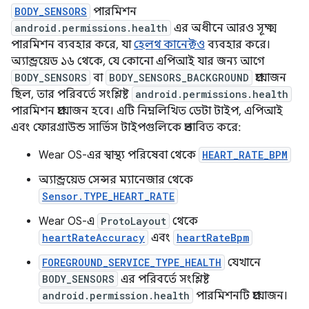
BODY_SENSORS
পারমিশন
android.permissions.health
এর অধীনে আরও সূক্ষ্ম
পারমিশন ব্যবহার করে, যা
হেলথ কানেক্টও
ব্যবহার করে।
অ্যান্ড্রয়েড ১৬ থেকে, যে কোনো এপিআই যার জন্য আগে
BODY_SENSORS
বা
BODY_SENSORS_BACKGROUND
প্রয়োজন
ছিল, তার পরিবর্তে সংশ্লিষ্ট
android.permissions.health
পারমিশন প্রয়োজন হবে। এটি নিম্নলিখিত ডেটা টাইপ, এপিআই
এবং ফোরগ্রাউন্ড সার্ভিস টাইপগুলিকে প্রভাবিত করে:
Wear OS-এর স্বাস্থ্য পরিষেবা থেকে
HEART_RATE_BPM
অ্যান্ড্রয়েড সেন্সর ম্যানেজার থেকে
Sensor.TYPE_HEART_RATE
Wear OS-এ
ProtoLayout
থেকে
heartRateAccuracy
এবং
heartRateBpm
FOREGROUND_SERVICE_TYPE_HEALTH
যেখানে
BODY_SENSORS
এর পরিবর্তে সংশ্লিষ্ট
android.permission.health
পারমিশনটি প্রয়োজন।