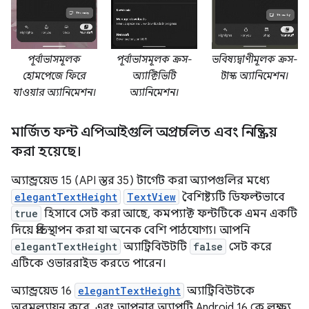
পূর্বাভাসমূলক
পূর্বাভাসমূলক ক্রস-
ভবিষ্যদ্বাণীমূলক ক্রস-
হোমপেজে ফিরে
অ্যাক্টিভিটি
টাস্ক অ্যানিমেশন।
যাওয়ার অ্যানিমেশন।
অ্যানিমেশন।
মার্জিত ফন্ট এপিআইগুলি অপ্রচলিত এবং নিষ্ক্রিয়
করা হয়েছে।
অ্যান্ড্রয়েড 15 (API স্তর 35) টার্গেট করা অ্যাপগুলির মধ্যে
elegantTextHeight
TextView
বৈশিষ্ট্যটি ডিফল্টভাবে
true
হিসাবে সেট করা আছে, কমপ্যাক্ট ফন্টটিকে এমন একটি
দিয়ে প্রতিস্থাপন করা যা অনেক বেশি পাঠযোগ্য। আপনি
elegantTextHeight
অ্যাট্রিবিউটটি
false
সেট করে
এটিকে ওভাররাইড করতে পারেন।
অ্যান্ড্রয়েড 16
elegantTextHeight
অ্যাট্রিবিউটকে
অবমূল্যায়ন করে, এবং আপনার অ্যাপটি Android 16 কে লক্ষ্য