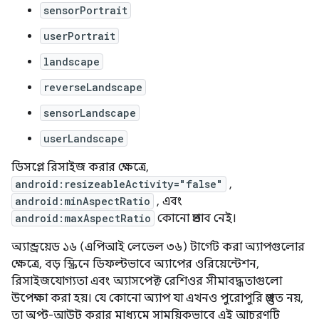
sensorPortrait
userPortrait
landscape
reverseLandscape
sensorLandscape
userLandscape
ডিসপ্লে রিসাইজ করার ক্ষেত্রে,
android:resizeableActivity="false"
,
android:minAspectRatio
, এবং
android:maxAspectRatio
কোনো প্রভাব নেই।
অ্যান্ড্রয়েড ১৬ (এপিআই লেভেল ৩৬) টার্গেট করা অ্যাপগুলোর
ক্ষেত্রে, বড় স্ক্রিনে ডিফল্টভাবে অ্যাপের ওরিয়েন্টেশন,
রিসাইজযোগ্যতা এবং অ্যাসপেক্ট রেশিওর সীমাবদ্ধতাগুলো
উপেক্ষা করা হয়। যে কোনো অ্যাপ যা এখনও পুরোপুরি প্রস্তুত নয়,
তা অপ্ট-আউট করার মাধ্যমে সাময়িকভাবে এই আচরণটি