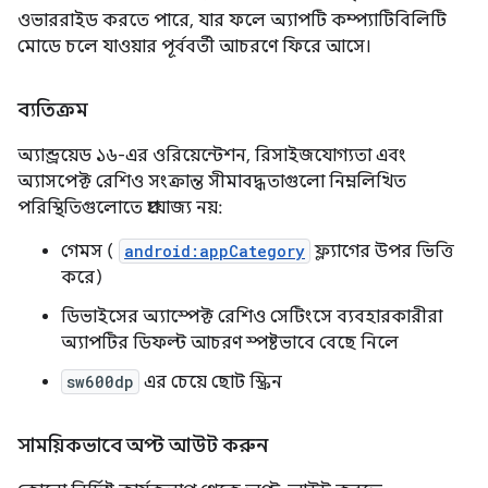
ওভাররাইড করতে পারে, যার ফলে অ্যাপটি কম্প্যাটিবিলিটি
মোডে চলে যাওয়ার পূর্ববর্তী আচরণে ফিরে আসে।
ব্যতিক্রম
অ্যান্ড্রয়েড ১৬-এর ওরিয়েন্টেশন, রিসাইজযোগ্যতা এবং
অ্যাসপেক্ট রেশিও সংক্রান্ত সীমাবদ্ধতাগুলো নিম্নলিখিত
পরিস্থিতিগুলোতে প্রযোজ্য নয়:
গেমস (
android:appCategory
ফ্ল্যাগের উপর ভিত্তি
করে)
ডিভাইসের অ্যাস্পেক্ট রেশিও সেটিংসে ব্যবহারকারীরা
অ্যাপটির ডিফল্ট আচরণ স্পষ্টভাবে বেছে নিলে
sw600dp
এর চেয়ে ছোট স্ক্রিন
সাময়িকভাবে অপ্ট আউট করুন