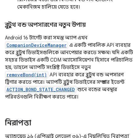
মেকানিজম চালিয়ে যেতে হবে।
ব্লুটুথ বন্ড অপসারণের নতুন উপায়
Android 16 টার্গেট করা সমস্ত অ্যাপ এখন
CompanionDeviceManager
এ একটি পাবলিক API ব্যবহার
করে ব্লুটুথ ডিভাইসগুলিকে আনপেয়ার করতে সক্ষম৷ যদি একটি
সহচর ডিভাইস একটি CDM অ্যাসোসিয়েশন হিসাবে পরিচালিত
হয়, তাহলে অ্যাপটি সংশ্লিষ্ট ডিভাইসে নতুন
removeBond(int)
API ব্যবহার করে ব্লুটুথ বন্ড অপসারণ
ট্রিগার করতে পারে। অ্যাপটি ব্লুটুথ ডিভাইসের সম্প্রচার ইভেন্ট
ACTION_BOND_STATE_CHANGED
শুনে বন্ডের অবস্থার
পরিবর্তনগুলি নিরীক্ষণ করতে পারে।
নিরাপত্তা
অ্যান্ড্রয়েড ১৬ (এপিআই লেভেল ৩৬)-এ নিম্নলিখিত নিরাপত্তা