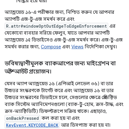
নিষ্ক্রিয় হয়ে যায়।
অ্যান্ড্রয়েড ১৬-এ পরীক্ষার জন্য, নিশ্চিত করুন যে আপনার
অ্যাপটি এজ-টু-এজ সমর্থন করে এবং
R.attr#windowOptOutEdgeToEdgeEnforcement
এর
যেকোনো ব্যবহার সরিয়ে ফেলুন, যাতে আপনার অ্যাপটি
অ্যান্ড্রয়েড ১৫ ডিভাইসেও এজ-টু-এজ সমর্থন করে। এজ-টু-এজ
সমর্থন করার জন্য,
Compose
এবং
Views
নির্দেশিকা দেখুন।
ভবিষ্যদ্বাণীমূলক ব্যাকআপের জন্য মাইগ্রেশন বা
অপ্ট-আউট প্রয়োজন।
যেসব অ্যাপ অ্যান্ড্রয়েড ১৬ (এপিআই লেভেল ৩৬) বা তার
উচ্চতর সংস্করণকে টার্গেট করে এবং অ্যান্ড্রয়েড ১৬ বা তার
উচ্চতর সংস্করণের ডিভাইসে চলে, সেগুলোর ক্ষেত্রে প্রেডিক্টিভ
ব্যাক সিস্টেম অ্যানিমেশনগুলো (ব্যাক-টু-হোম, ক্রস-টাস্ক, এবং
ক্রস-অ্যাক্টিভিটি) ডিফল্টরূপে সক্রিয় থাকে। এছাড়াও,
onBackPressed
কল করা হয় না এবং
KeyEvent.KEYCODE_BACK
আর ডিসপ্যাচ করা হয় না।