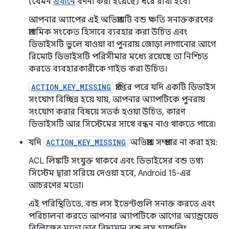
(যেমন
এখানে
বর্ণনা করা হয়েছে) ধরে রাখা হবে।
আপনার অ্যাপের এই অভিপ্রায়টি বন্ড ক্ষতি সনাক্তকরণের
প্রাথমিক সংকেত হিসাবে ব্যবহার করা উচিত এবং
ডিভাইসটি ভুলে যাওয়া বা পুনরায় জোড়া লাগানোর আগে
রিমোট ডিভাইসটি পরিসীমার মধ্যে রয়েছে তা নিশ্চিত
করতে ব্যবহারকারীকে গাইড করা উচিত।
ACTION_KEY_MISSING
প্রাপ্তির পরে যদি একটি ডিভাইস
সংযোগ বিচ্ছিন্ন হয়ে যায়, আপনার অ্যাপটিকে পুনরায়
সংযোগ করার বিষয়ে সতর্ক হওয়া উচিত, কারণ
ডিভাইসটি আর সিস্টেমের সাথে বন্ধন নাও থাকতে পারে৷
যদি
ACTION_KEY_MISSING
অভিপ্রায় সম্প্রচার না করা হয়:
ACL লিঙ্কটি সংযুক্ত থাকবে এবং ডিভাইসের বন্ড তথ্য
সিস্টেম দ্বারা সরিয়ে দেওয়া হবে, Android 15-এর
আচরণের মতো।
এই পরিস্থিতিতে, বন্ড লস ইভেন্টগুলি সনাক্ত করতে এবং
পরিচালনা করতে আপনার অ্যাপটিকে আগের অ্যান্ড্রয়েড
রিলিজের মতো তার বিদ্যমান বন্ড লস হ্যান্ডলিং