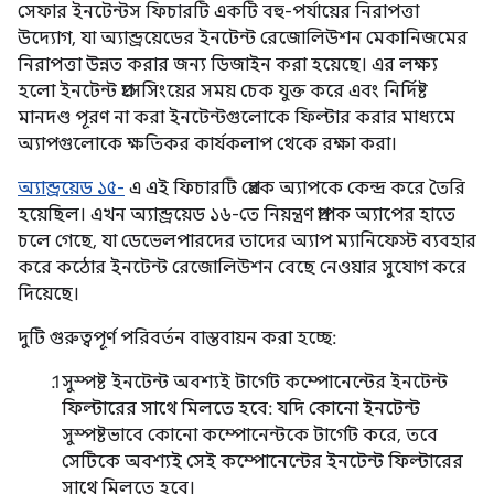
সেফার ইনটেন্টস ফিচারটি একটি বহু-পর্যায়ের নিরাপত্তা
উদ্যোগ, যা অ্যান্ড্রয়েডের ইনটেন্ট রেজোলিউশন মেকানিজমের
নিরাপত্তা উন্নত করার জন্য ডিজাইন করা হয়েছে। এর লক্ষ্য
হলো ইনটেন্ট প্রসেসিংয়ের সময় চেক যুক্ত করে এবং নির্দিষ্ট
মানদণ্ড পূরণ না করা ইনটেন্টগুলোকে ফিল্টার করার মাধ্যমে
অ্যাপগুলোকে ক্ষতিকর কার্যকলাপ থেকে রক্ষা করা।
অ্যান্ড্রয়েড ১৫-
এ এই ফিচারটি প্রেরক অ্যাপকে কেন্দ্র করে তৈরি
হয়েছিল। এখন অ্যান্ড্রয়েড ১৬-তে নিয়ন্ত্রণ প্রাপক অ্যাপের হাতে
চলে গেছে, যা ডেভেলপারদের তাদের অ্যাপ ম্যানিফেস্ট ব্যবহার
করে কঠোর ইনটেন্ট রেজোলিউশন বেছে নেওয়ার সুযোগ করে
দিয়েছে।
দুটি গুরুত্বপূর্ণ পরিবর্তন বাস্তবায়ন করা হচ্ছে:
সুস্পষ্ট ইনটেন্ট অবশ্যই টার্গেট কম্পোনেন্টের ইনটেন্ট
ফিল্টারের সাথে মিলতে হবে: যদি কোনো ইনটেন্ট
সুস্পষ্টভাবে কোনো কম্পোনেন্টকে টার্গেট করে, তবে
সেটিকে অবশ্যই সেই কম্পোনেন্টের ইনটেন্ট ফিল্টারের
সাথে মিলতে হবে।