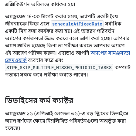
এক্সিকিউশন অবিলম্বে কার্যকর হয়।
অ্যান্ড্রয়েড 16-কে টার্গেট করার সময়, অ্যাপটি একটি বৈধ
জীবনচক্রে ফিরে এলে
scheduleAtFixedRate
সর্বাধিক
একটি
মিস করা কার্যকর করা হয়। এই আচরণ পরিবর্তন
অ্যাপের কর্মক্ষমতা উন্নত করবে বলে আশা করা হচ্ছে। আপনার
অ্যাপ প্রভাবিত হয়েছে কিনা তা পরীক্ষা করতে আপনার অ্যাপে
এই আচরণ পরীক্ষা করুন। এছাড়াও আপনি
অ্যাপের সামঞ্জস্যতা
ফ্রেমওয়ার্ক
ব্যবহার করে এবং
STPE_SKIP_MULTIPLE_MISSED_PERIODIC_TASKS
কম্প্যাট
পতাকা সক্ষম করে পরীক্ষা করতে পারেন।
ডিভাইসের ফর্ম ফ্যাক্টর
অ্যান্ড্রয়েড ১৬ (এপিআই লেভেল ৩৬)-এ বড় স্ক্রিনের ডিভাইসে
অ্যাপ প্রদর্শনের ক্ষেত্রে নিম্নলিখিত পরিবর্তনগুলো অন্তর্ভুক্ত করা
হয়েছে।