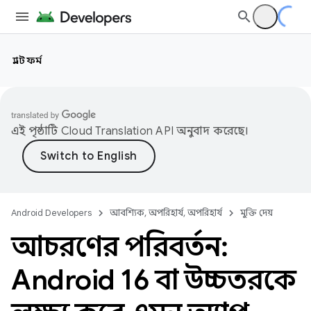
প্ল্যাটফর্ম
এই পৃষ্ঠাটি
Cloud Translation API
অনুবাদ করেছে।
Android Developers
আবশ্যিক, অপরিহার্য, অপরিহার্য
মুক্তি দেয়
আচরণের পরিবর্তন:
Android 16 বা উচ্চতরকে