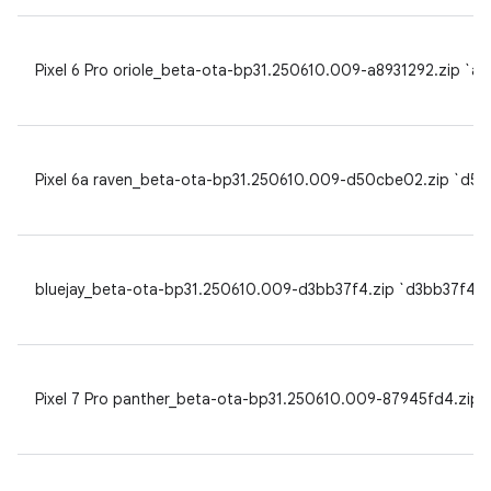
Pixel 6 Pro oriole_beta-ota-bp31.250610.009-a8931292.zi
Pixel 6a raven_beta-ota-bp31.250610.009-d50cbe02.zip `
bluejay_beta-ota-bp31.250610.009-d3bb37f4.zip `d3bb37f
Pixel 7 Pro panther_beta-ota-bp31.250610.009-87945fd4.z