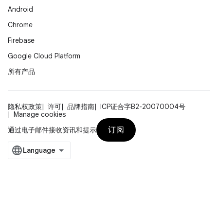
Android
Chrome
Firebase
Google Cloud Platform
所有产品
隐私权政策
许可
品牌指南
ICP证合字B2-20070004号
Manage cookies
订阅
通过电子邮件接收资讯和提示