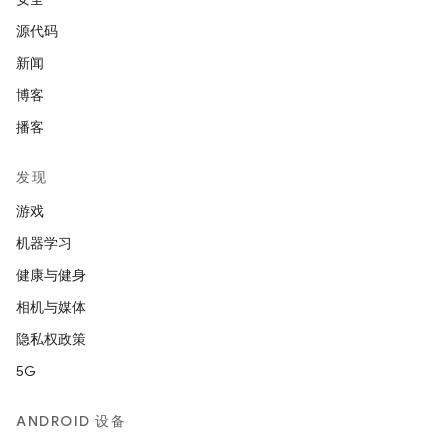
源代码
新闻
博客
播客
发现
游戏
机器学习
健康与健身
相机与媒体
隐私权政策
5G
ANDROID 设备