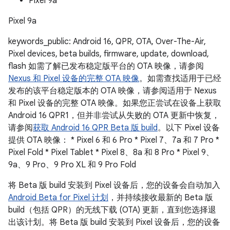
Pixel 9a
Pixel 9a
keywords_public: Android 16, QPR, OTA, Over-The-Air,
Pixel devices, beta builds, firmware, update, download,
flash 如需了解已发布稳定版平台的 OTA 映像，请参阅
Nexus 和 Pixel 设备的完整 OTA 映像
。如需查找适用于已经
发布的该平台稳定版本的 OTA 映像，请参阅适用于 Nexus
和 Pixel 设备的完整 OTA 映像。如果您正尝试在设备上获取
Android 16 QPR1，但并非尝试从失败的 OTA 更新中恢复，
请参阅
获取 Android 16 QPR Beta 版 build
。以下 Pixel 设备
提供 OTA 映像： * Pixel 6 和 6 Pro * Pixel 7、7a 和 7 Pro *
Pixel Fold * Pixel Tablet * Pixel 8、8a 和 8 Pro * Pixel 9、
9a、9 Pro、9 Pro XL 和 9 Pro Fold
将 Beta 版 build 安装到 Pixel 设备后，您的设备会自动加入
Android Beta for Pixel 计划
，并持续接收最新的 Beta 版
build（包括 QPR）的无线下载 (OTA) 更新，直到您选择退
出该计划。将 Beta 版 build 安装到 Pixel 设备后，您的设备