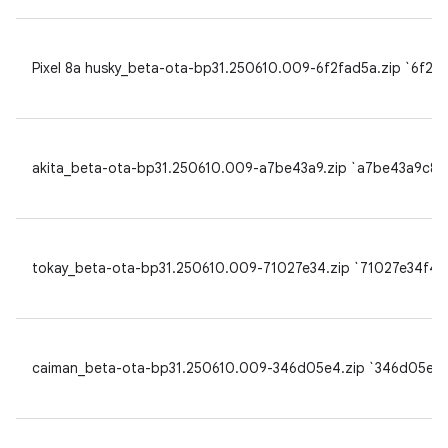
Pixel 8a husky_beta-ota-bp31.250610.009-6f2fad5a.zip `6
akita_beta-ota-bp31.250610.009-a7be43a9.zip `a7be43a9
tokay_beta-ota-bp31.250610.009-71027e34.zip `71027e34f4
caiman_beta-ota-bp31.250610.009-346d05e4.zip `346d05e