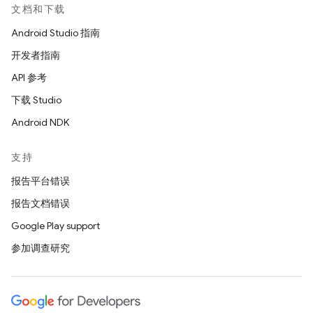
文档和下载
Android Studio 指南
开发者指南
API 参考
下载 Studio
Android NDK
支持
报告平台错误
报告文档错误
Google Play support
参加调查研究