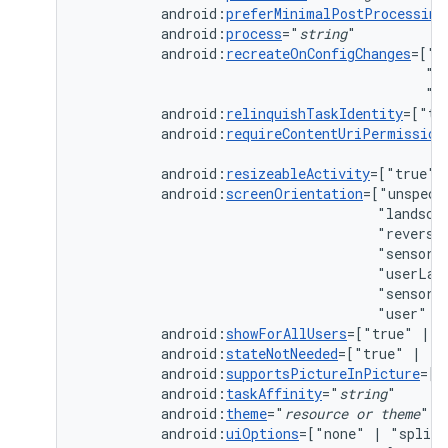
android:
preferMinimalPostProcessing
android:
process
="
string
android:
recreateOnConfigChanges
=["c
"k
"n
android:
relinquishTaskIdentity
=["tr
android:
requireContentUriPermission
android:
resizeableActivity
=["true"
android:
screenOrientation
=["unspeci
"landsca
"reverse
"sensorL
"userLan
"sensor"
"user"
|
android:
showForAllUsers
=["true"
|
android:
stateNotNeeded
=["true"
|
android:
supportsPictureInPicture
=["
android:
taskAffinity
="
string
android:
theme
="
resource
or
theme
android:
uiOptions
=["none"
|