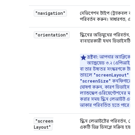
"navigation"
নেভিগেশন টাইপ (ট্র্যাকবল বা ড
পরিবর্তন করুন। সাধারণত, এমন
"orientation"
স্ক্রিনের অভিমুখের পরিবর্তন, 
ব্যবহারকারী যখন ডিভাইসটি ঘ
দ্রষ্টব্য:
আপনার অ্যাপ্লিকেশ
অ্যান্ড্রয়েড ৩.২ (এপিআই
বা তার উচ্চতর সংস্করণকে টার্গ
"screenLayout"
তাহলে
এব
"screenSize"
কনফিগারেশ
ঘোষণা করুন, কারণ ডিভাইস পোর্
ল্যান্ডস্কেপ ওরিয়েন্টেশনের মধ্
করার সময় স্ক্রিন লেআউট এবং স্
আকার পরিবর্তিত হতে পারে।
"screen
স্ক্রিন লেআউটের পরিবর্তন, য
Layout"
একটি ভিন্ন ডিসপ্লে সক্রিয় হয়।