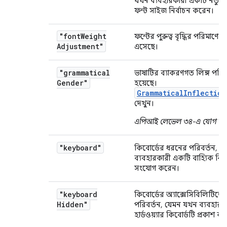
যখন ব্যবহারকারী একটি নতুন গ
ফন্ট সাইজ নির্বাচন করেন।
"font
Weight
ফন্টের পুরুত্ব বৃদ্ধির পরিমাণে প
Adjustment"
এসেছে।
"grammatical
ভাষাটির ব্যাকরণগত লিঙ্গ পরিব
Gender"
হয়েছে।
GrammaticalInflection
দেখুন।
এপিআই লেভেল ৩৪-এ যোগ করা
"keyboard"
কিবোর্ডের ধরনের পরিবর্তন, 
ব্যবহারকারী একটি বাহ্যিক কিব
সংযোগ করেন।
"keyboard
কিবোর্ডের অ্যাক্সেসিবিলিটিত
Hidden"
পরিবর্তন, যেমন যখন ব্যবহারক
হার্ডওয়্যার কিবোর্ডটি প্রকাশ ক