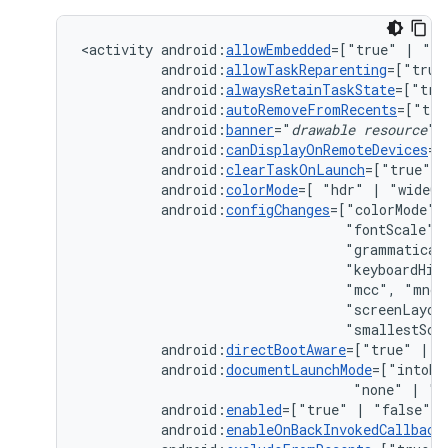
<activity
android:
allowEmbedded
=["true"
|
android:
allowTaskReparenting
=["true
android:
alwaysRetainTaskState
=["tru
android:
autoRemoveFromRecents
=["tru
android:
banner
="
drawable
resource
android:
canDisplayOnRemoteDevices
=[
android:
clearTaskOnLaunch
=["true"
|
android:
colorMode
=[
"hdr"
|
android:
configChanges
=["colorMode",
"fontScale",
"grammatical
"keyboardHid
"mcc",
"mnc"
"screenLayou
"smallestScr
android:
directBootAware
=["true"
|
android:
documentLaunchMode
=["intoEx
"none"
|
android:
enabled
=["true"
|
android:
enableOnBackInvokedCallback