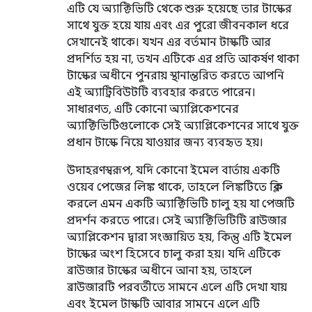
এটি যে অ্যাক্টিভিটি থেকে শুরু হয়েছে তার টাস্কের
সাথে যুক্ত হয়ে যায় এবং এর পুরো জীবনকাল ধরে
সেখানেই থাকে। যখন এর বর্তমান টাস্কটি আর
প্রদর্শিত হয় না, তখন এটিকে এর প্রতি আকর্ষণ থাকা
টাস্কের অধীনে পুনরায় স্থানান্তরিত করতে আপনি
এই অ্যাট্রিবিউটটি ব্যবহার করতে পারেন।
সাধারণত, এটি কোনো অ্যাপ্লিকেশনের
অ্যাক্টিভিটিগুলোকে সেই অ্যাপ্লিকেশনের সাথে যুক্ত
প্রধান টাস্কে নিয়ে যাওয়ার জন্য ব্যবহৃত হয়।
উদাহরণস্বরূপ, যদি কোনো ইমেল বার্তায় একটি
ওয়েব পেজের লিঙ্ক থাকে, তাহলে লিঙ্কটিতে ক্লিক
করলে এমন একটি অ্যাক্টিভিটি চালু হয় যা পেজটি
প্রদর্শন করতে পারে। সেই অ্যাক্টিভিটিটি ব্রাউজার
অ্যাপ্লিকেশন দ্বারা সংজ্ঞায়িত হয়, কিন্তু এটি ইমেল
টাস্কের অংশ হিসেবে চালু করা হয়। যদি এটিকে
ব্রাউজার টাস্কের অধীনে আনা হয়, তাহলে
ব্রাউজারটি পরবর্তীতে সামনে এলে এটি দেখা যায়
এবং ইমেল টাস্কটি আবার সামনে এলে এটি