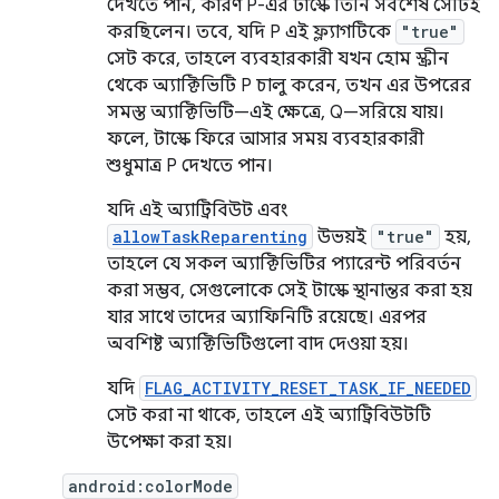
দেখতে পান, কারণ P-এর টাস্কে তিনি সর্বশেষ সেটিই
করছিলেন। তবে, যদি P এই ফ্ল্যাগটিকে
"true"
সেট করে, তাহলে ব্যবহারকারী যখন হোম স্ক্রীন
থেকে অ্যাক্টিভিটি P চালু করেন, তখন এর উপরের
সমস্ত অ্যাক্টিভিটি—এই ক্ষেত্রে, Q—সরিয়ে যায়।
ফলে, টাস্কে ফিরে আসার সময় ব্যবহারকারী
শুধুমাত্র P দেখতে পান।
যদি এই অ্যাট্রিবিউট এবং
allowTaskReparenting
উভয়ই
"true"
হয়,
তাহলে যে সকল অ্যাক্টিভিটির প্যারেন্ট পরিবর্তন
করা সম্ভব, সেগুলোকে সেই টাস্কে স্থানান্তর করা হয়
যার সাথে তাদের অ্যাফিনিটি রয়েছে। এরপর
অবশিষ্ট অ্যাক্টিভিটিগুলো বাদ দেওয়া হয়।
যদি
FLAG_ACTIVITY_RESET_TASK_IF_NEEDED
সেট করা না থাকে, তাহলে এই অ্যাট্রিবিউটটি
উপেক্ষা করা হয়।
android:colorMode