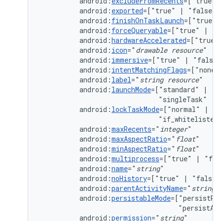
android:
excludeFromRecents
=["true"
android:
exported
=["true"
|
android:
finishOnTaskLaunch
=["true"
android:
forceQueryable
=["true"
|
android:
hardwareAccelerated
=["true"
android:
icon
="
drawable
resource
android:
immersive
=["true"
|
android:
intentMatchingFlags
=["none"
android:
label
="
string
resource
android:
launchMode
=["standard"
|
"s
"singleTask"
|
android:
lockTaskMode
=["normal"
|
"n
"if_whitelisted
android:
maxRecents
="
integer
android:
maxAspectRatio
="
float
android:
minAspectRatio
="
float
android:
multiprocess
=["true"
|
android:
name
="
string
android:
noHistory
=["true"
|
"false"
android:
parentActivityName
="
string
"
android:
persistableMode
=["persistRo
"persistAc
android:
permission
="
string