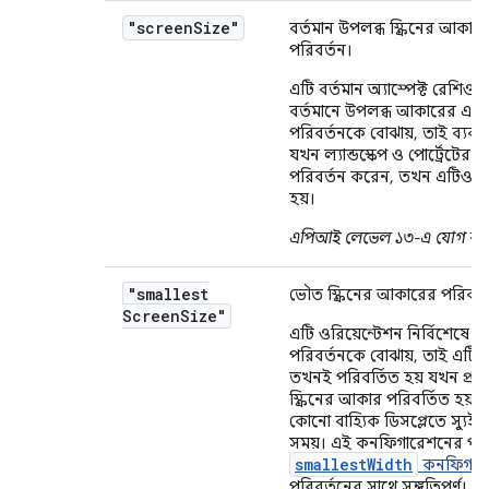
"screen
Size"
বর্তমান উপলব্ধ স্ক্রিনের আকা
পরিবর্তন।
এটি বর্তমান অ্যাস্পেক্ট রেশিওর
বর্তমানে উপলব্ধ আকারের এক
পরিবর্তনকে বোঝায়, তাই ব্যবহ
যখন ল্যান্ডস্কেপ ও পোর্ট্রেটের মধ
পরিবর্তন করেন, তখন এটিও পর
হয়।
এপিআই লেভেল ১৩-এ যোগ করা
"smallest
ভৌত স্ক্রিনের আকারের পরিবর্
Screen
Size"
এটি ওরিয়েন্টেশন নির্বিশেষে
পরিবর্তনকে বোঝায়, তাই এটি
তখনই পরিবর্তিত হয় যখন প্র
স্ক্রিনের আকার পরিবর্তিত হয়,
কোনো বাহ্যিক ডিসপ্লেতে স্যুই
সময়। এই কনফিগারেশনের পরি
smallestWidth
কনফিগার
পরিবর্তনের সাথে সঙ্গতিপূর্ণ।