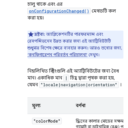
চালু থাকে এবং এর
onConfigurationChanged()
মেথডটি কল
করা হয়।
দ্রষ্টব্য:
অ্যাপ্লিকেশনটির পারফরম্যান্স এবং
রেসপন্সিভনেস উন্নত করার জন্য এই অ্যাট্রিবিউটটি
শুধুমাত্র বিশেষ ক্ষেত্রে ব্যবহার করুন। আরও তথ্যের জন্য,
‘কনফিগারেশন পরিবর্তন পরিচালনা’
দেখুন।
নিম্নলিখিত স্ট্রিংগুলি এই অ্যাট্রিবিউটের জন্য বৈধ
মান। একাধিক মান
|
চিহ্ন দ্বারা পৃথক করা হয়,
যেমন
"locale|navigation|orientation"
।
মূল্য
বর্ণনা
"color
Mode"
স্ক্রিনের কালার মোডের সক্ষমত
গ্যামাট বা ডাইনামিক রেঞ্জ) পরি