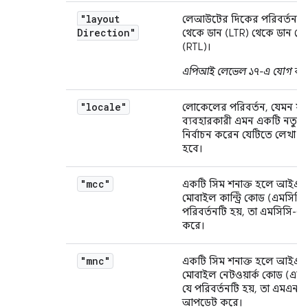
"layout
লেআউটের দিকের পরিবর্তন, য
Direction"
থেকে ডান (LTR) থেকে ডান থে
(RTL)।
এপিআই লেভেল ১৭-এ যোগ করা
"locale"
লোকেলের পরিবর্তন, যেমন য
ব্যবহারকারী এমন একটি নতুন 
নির্বাচন করেন যেটিতে লেখা প্রদ
হবে।
"mcc"
একটি সিম শনাক্ত হলে আই
মোবাইল কান্ট্রি কোড (এমসিসি
পরিবর্তনটি হয়, তা এমসিসি-
করে।
"mnc"
একটি সিম শনাক্ত হলে আই
মোবাইল নেটওয়ার্ক কোড (এম
যে পরিবর্তনটি হয়, তা এমএনস
আপডেট করে।