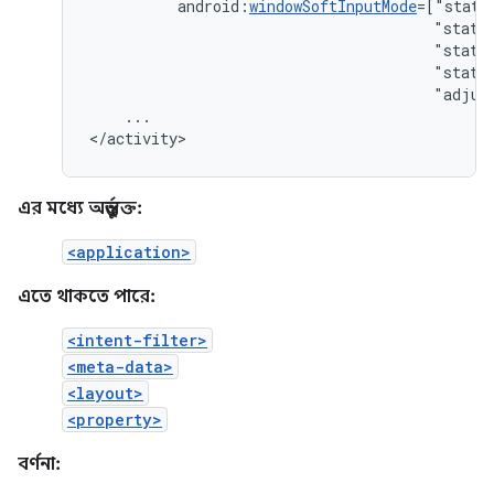
android:
windowSoftInputMode
"state
"state
"state
"adjus
...

</activity>
এর মধ্যে অন্তর্ভুক্ত:
<application>
এতে থাকতে পারে:
<intent-filter>
<meta-data>
<layout>
<property>
বর্ণনা: