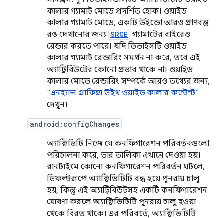
কালার গ্যামাট মোডে প্রদর্শিত হোক। ওয়াইড
কালার গ্যামাট মোডে, একটি উইন্ডো আরও প্রাণবন্ত
রঙ দেখানোর জন্য
SRGB
গ্যামাটের বাইরেও
রেন্ডার করতে পারে। যদি ডিভাইসটি ওয়াইড
কালার গ্যামাট রেন্ডারিং সমর্থন না করে, তবে এই
অ্যাট্রিবিউটের কোনো প্রভাব থাকে না। ওয়াইড
কালার মোডে রেন্ডারিং সম্পর্কে আরও তথ্যের জন্য,
"এনহ্যান্স গ্রাফিক্স উইথ ওয়াইড কালার কন্টেন্ট"
দেখুন।
android:configChanges
অ্যাক্টিভিটি নিজে যে কনফিগারেশন পরিবর্তনগুলো
পরিচালনা করে, তার তালিকা এখানে দেওয়া হয়।
রানটাইমে কোনো কনফিগারেশন পরিবর্তন ঘটলে,
ডিফল্টরূপে অ্যাক্টিভিটিটি বন্ধ হয়ে পুনরায় চালু
হয়, কিন্তু এই অ্যাট্রিবিউটসহ একটি কনফিগারেশন
ঘোষণা করলে অ্যাক্টিভিটিটি পুনরায় চালু হওয়া
থেকে বিরত থাকে। এর পরিবর্তে, অ্যাক্টিভিটিটি