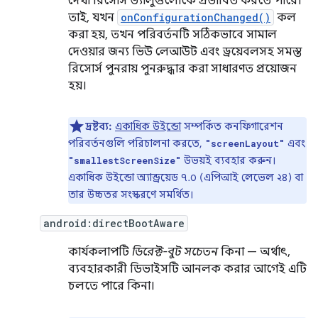
দেখা রিসোর্স ভ্যালুগুলোকে প্রভাবিত করতে পারে।
তাই, যখন
onConfigurationChanged()
কল
করা হয়, তখন পরিবর্তনটি সঠিকভাবে সামাল
দেওয়ার জন্য ভিউ লেআউট এবং ড্রয়েবলসহ সমস্ত
রিসোর্স পুনরায় পুনরুদ্ধার করা সাধারণত প্রয়োজন
হয়।
দ্রষ্টব্য:
একাধিক উইন্ডো
সম্পর্কিত কনফিগারেশন
পরিবর্তনগুলি পরিচালনা করতে,
এবং
"screenLayout"
উভয়ই ব্যবহার করুন।
"smallestScreenSize"
একাধিক উইন্ডো অ্যান্ড্রয়েড ৭.০ (এপিআই লেভেল ২৪) বা
তার উচ্চতর সংস্করণে সমর্থিত।
android:directBootAware
কার্যকলাপটি
ডিরেক্ট-বুট সচেতন
কিনা — অর্থাৎ,
ব্যবহারকারী ডিভাইসটি আনলক করার আগেই এটি
চলতে পারে কিনা।