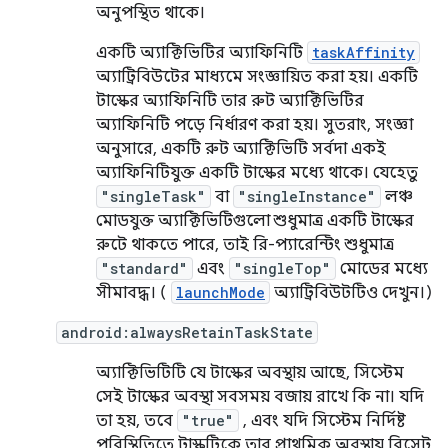
অনুপস্থিত থাকে।
একটি অ্যাক্টিভিটির অ্যাফিনিটি
taskAffinity
অ্যাট্রিবিউটের মাধ্যমে সংজ্ঞায়িত করা হয়। একটি
টাস্কের অ্যাফিনিটি তার রুট অ্যাক্টিভিটির
অ্যাফিনিটি পড়ে নির্ধারণ করা হয়। সুতরাং, সংজ্ঞা
অনুসারে, একটি রুট অ্যাক্টিভিটি সর্বদা একই
অ্যাফিনিটিযুক্ত একটি টাস্কের মধ্যে থাকে। যেহেতু
"singleTask"
বা
"singleInstance"
লঞ্চ
মোডযুক্ত অ্যাক্টিভিটিগুলো শুধুমাত্র একটি টাস্কের
রুটে থাকতে পারে, তাই রি-প্যারেন্টিং শুধুমাত্র
"standard"
এবং
"singleTop"
মোডের মধ্যে
সীমাবদ্ধ। (
launchMode
অ্যাট্রিবিউটটিও দেখুন।)
android:alwaysRetainTaskState
অ্যাক্টিভিটিটি যে টাস্কের অবস্থায় আছে, সিস্টেম
সেই টাস্কের অবস্থা সবসময় বজায় রাখে কি না। যদি
তা হয়, তবে
"true"
, এবং যদি সিস্টেম নির্দিষ্ট
পরিস্থিতিতে টাস্কটিকে তার প্রাথমিক অবস্থায় রিসেট