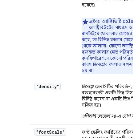
হয়েছে।
color
দ্রষ্টব্য:
অ্যাক্টিভিটি
অ্যাট্রিবিউটের মাধ্যমে অথব
রানটাইমে যে কালার মোডের জন
করে, তা বিভিন্ন কালার মোডের
থেকে আলাদা। কোনো অ্যাক্টিভি
ব্যবহৃত কালার মোড পরিবর্ত
কনফিগারেশনে কোনো পরিবর্তন 
কারণ ডিসপ্লের কালার সক্ষমতা 
হয় না।
"density"
ডিসপ্লে ডেনসিটির পরিবর্তন, 
ব্যবহারকারী একটি ভিন্ন ডিসপ্লে
নির্দিষ্ট করেন বা একটি ভিন্ন ডি
সক্রিয় হয়।
এপিআই লেভেল ২৪-এ যোগ করা
"font
Scale"
ফন্ট স্কেলিং ফ্যাক্টরের পরিবর্ত