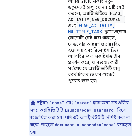
অ্যাক্টিভিটিটি একটি নতুন
ডকুমেন্টে চালু হয় না। এটি সেট
FLAG
_
করলে, অ্যাক্টিভিটিতে
ACTIVITY
_
NEW
_
DOCUMENT
FLAG
_
ACTIVITY
_
এবং
MULTIPLE
_
TASK
ফ্ল্যাগগুলোর
কোনোটি সেট করা থাকলে,
সেগুলোর আচরণ ওভাররাইড
হয়ে যায় এবং রিসেন্টস স্ক্রিন
অ্যাপটির জন্য একটিমাত্র টাস্ক
প্রদর্শন করে, যা ব্যবহারকারী
সর্বশেষ যে অ্যাক্টিভিটিটি চালু
করেছিলেন সেখান থেকেই
পুনরায় শুরু হয়।
দ্রষ্টব্য:
এবং
ছাড়া অন্য মানগুলির
"none"
"never"
জন্য, অ্যাক্টিভিটিটি
দিয়ে
launchMode="standard"
সংজ্ঞায়িত করা হয়। যদি এই অ্যাট্রিবিউটটি নির্দিষ্ট করা না
থাকে, তাহলে
ব্যবহৃত
documentLaunchMode="none"
হয়।