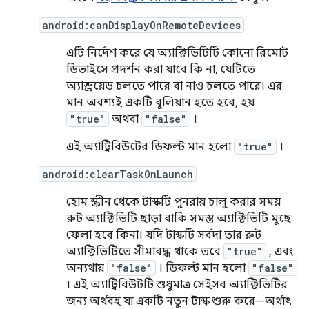
android:canDisplayOnRemoteDevices
এটি নির্দেশ করে যে অ্যাক্টিভিটিটি কোনো রিমোট
ডিভাইসে প্রদর্শন করা যাবে কি না, যেটিতে
অ্যান্ড্রয়েড চলতে পারে বা নাও চলতে পারে। এর
মান অবশ্যই একটি বুলিয়ান হতে হবে, হয়
"true"
অথবা
"false"
।
এই অ্যাট্রিবিউটের ডিফল্ট মান হলো
"true"
।
android:clearTaskOnLaunch
হোম স্ক্রীন থেকে টাস্কটি পুনরায় চালু করার সময়
রুট অ্যাক্টিভিটি ছাড়া বাকি সমস্ত অ্যাক্টিভিটি মুছে
ফেলা হবে কিনা। যদি টাস্কটি সর্বদা তার রুট
অ্যাক্টিভিটিতে সীমাবদ্ধ থাকে তবে
"true"
, এবং
অন্যথায়
"false"
। ডিফল্ট মান হলো
"false"
। এই অ্যাট্রিবিউটটি শুধুমাত্র সেইসব অ্যাক্টিভিটির
জন্য অর্থবহ যা একটি নতুন টাস্ক শুরু করে—অর্থাৎ