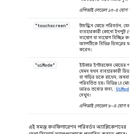
এপিআই লেভেল ১৩-এ যোগ করা
"touchscreen"
টাচস্ক্রিন মোডে পরিবর্তন, যেম
ব্যবহারকারী কোনো ইনপুট পে
সংযোগ বা সংযোগ বিচ্ছিন্ন কর
অ্যাপটিকে বিভিন্ন ডিসপ্লের মধ্যে 
করেন।
"ui
Mode"
ইউজার ইন্টারফেস মোডের পরিব
যেমন যখন ব্যবহারকারী ডিভাইস
বা গাড়ির ডকে রাখেন, অথবা 
পরিবর্তিত হয়। বিভিন্ন UI মোড স
Ui
Mode
আরও তথ্যের জন্য,
দেখুন।
এপিআই লেভেল ৮-এ যোগ করা 
এই সমস্ত কনফিগারেশন পরিবর্তন অ্যাপ্লিকেশনের