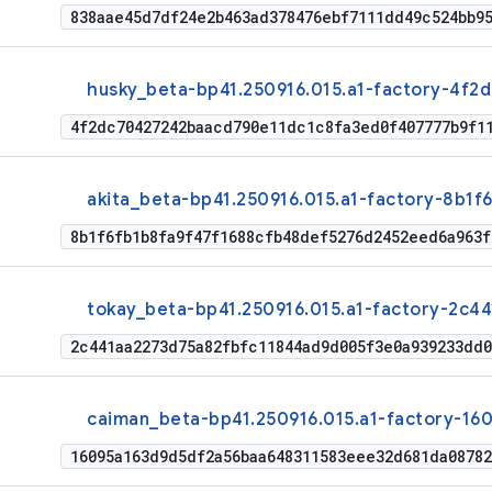
838aae45d7df24e2b463ad378476ebf7111dd49c524bb95
husky_beta-bp41.250916.015.a1-factory-4f2d
4f2dc70427242baacd790e11dc1c8fa3ed0f407777b9f1
akita_beta-bp41.250916.015.a1-factory-8b1f6
8b1f6fb1b8fa9f47f1688cfb48def5276d2452eed6a963f
tokay_beta-bp41.250916.015.a1-factory-2c44
2c441aa2273d75a82fbfc11844ad9d005f3e0a939233dd0
caiman_beta-bp41.250916.015.a1-factory-160
16095a163d9d5df2a56baa648311583eee32d681da0878