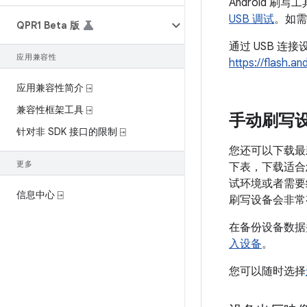
Android
USB 调试
。如需
QPR1 Beta 版
通过 USB 连
应用兼容性
https://flash.a
应用兼容性简介 ⍈
兼容性框架工具 ⍈
手动刷写
针对非 SDK 接口的限制 ⍈
您还可以下载最
更多
下表，下载适合
试环境或者需要
信息中心 ⍈
刷写设备会非常
在备份设备数据
入设备
。
您可以随时选择