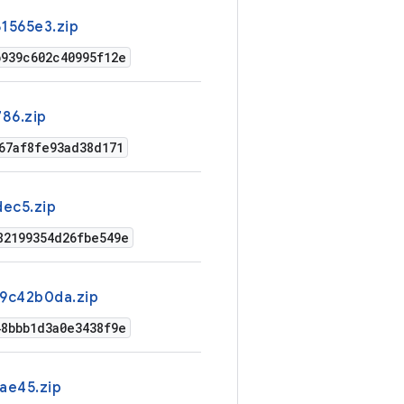
1565e3.zip
b939c602c40995f12e
786.zip
67af8fe93ad38d171
dec5.zip
82199354d26fbe549e
-9c42b0da.zip
48bbb1d3a0e3438f9e
ae45.zip