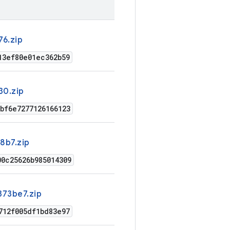
76.zip
13ef80e01ec362b59
30.zip
bf6e7277126166123
8b7.zip
0c25626b985014309
373be7.zip
712f005df1bd83e97