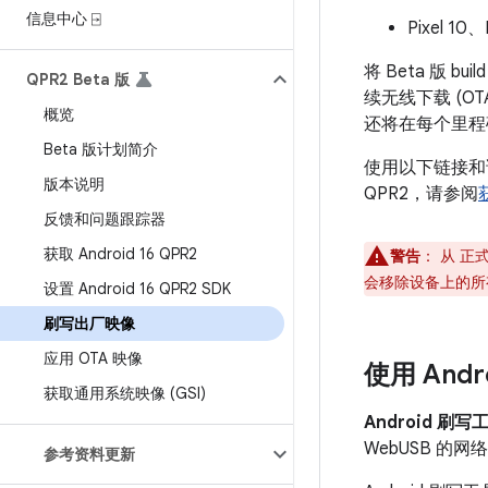
信息中心 ⍈
Pixel 10、
将 Beta 版 b
QPR2 Beta 版
续无线下载 (OT
概览
还将在每个里程
Beta 版计划简介
使用以下链接和说
版本说明
QPR2，请参阅
获
反馈和问题跟踪器
获取 Android 16 QPR2
警告
：
从 正式版
会移除设备上的所
设置 Android 16 QPR2 SDK
刷写出厂映像
应用 OTA 映像
使用 And
获取通用系统映像 (GSI)
Android 刷写
WebUSB 的网
参考资料更新