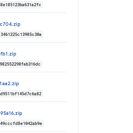
8e185123ba631a2fc
c704.zip
13461225c13985c30a
fb1.zip
982552298fab316dc
1aa2.zip
d9511bf145d7c6a82
95a16.zip
249cccfd8e1042ab9e