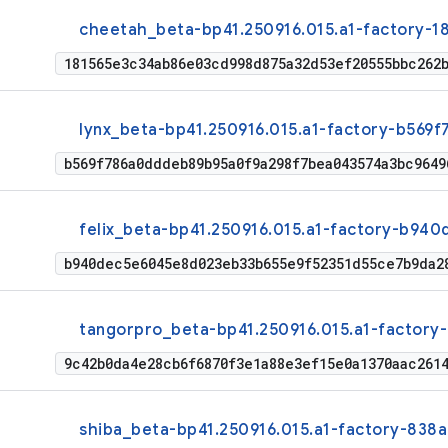
cheetah_beta-bp41.250916.015.a1-factory-18
181565e3c34ab86e03cd998d875a32d53ef20555bbc262
lynx_beta-bp41.250916.015.a1-factory-b569f
b569f786a0dddeb89b95a0f9a298f7bea043574a3bc9649
felix_beta-bp41.250916.015.a1-factory-b940
b940dec5e6045e8d023eb33b655e9f52351d55ce7b9da2
tangorpro_beta-bp41.250916.015.a1-factory
9c42b0da4e28cb6f6870f3e1a88e3ef15e0a1370aac261
shiba_beta-bp41.250916.015.a1-factory-838a