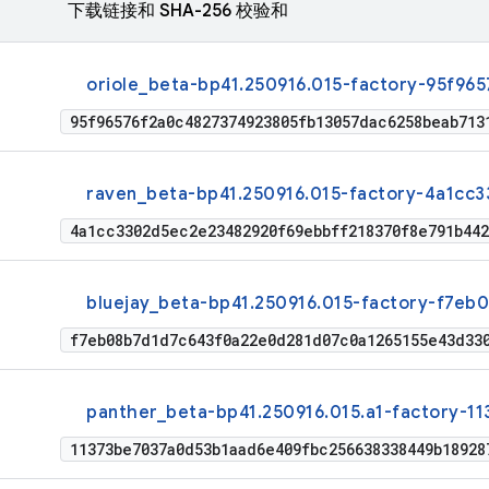
下载链接和 SHA-256 校验和
oriole_beta-bp41.250916.015-factory-95f965
95f96576f2a0c4827374923805fb13057dac6258beab713
raven_beta-bp41.250916.015-factory-4a1cc3
4a1cc3302d5ec2e23482920f69ebbff218370f8e791b442
bluejay_beta-bp41.250916.015-factory-f7eb0
f7eb08b7d1d7c643f0a22e0d281d07c0a1265155e43d330
panther_beta-bp41.250916.015.a1-factory-11
11373be7037a0d53b1aad6e409fbc256638338449b18928