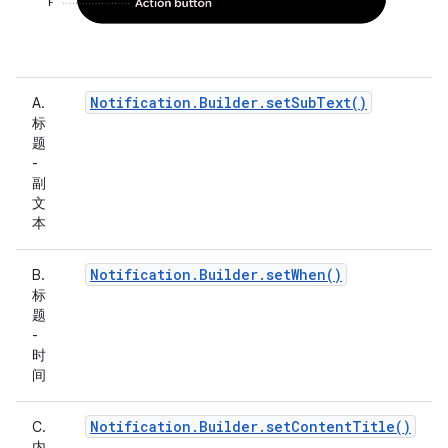
Notification.Builder.setSubText()
A.
标
题
-
副
文
本
Notification.Builder.setWhen()
B.
标
题
-
时
间
Notification.Builder.setContentTitle()
C.
内