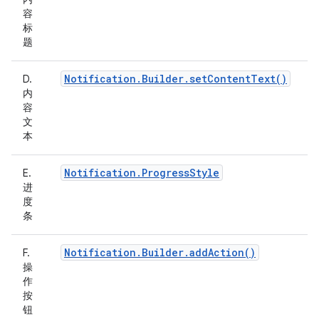
容
标
题
Notification.Builder.setContentText()
D.
内
容
文
本
Notification.ProgressStyle
E.
进
度
条
Notification.Builder.addAction()
F.
操
作
按
钮