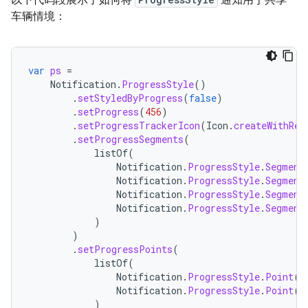
车辆情境：
var
ps
=
Notification
.
ProgressStyle
()
.
setStyledByProgress
(
false
)
.
setProgress
(
456
)
.
setProgressTrackerIcon
(
Icon
.
createWithRes
.
setProgressSegments
(
listOf
(
Notification
.
ProgressStyle
.
Segment
Notification
.
ProgressStyle
.
Segment
Notification
.
ProgressStyle
.
Segment
Notification
.
ProgressStyle
.
Segment
)
)
.
setProgressPoints
(
listOf
(
Notification
.
ProgressStyle
.
Point
(
6
Notification
.
ProgressStyle
.
Point
(
5
)