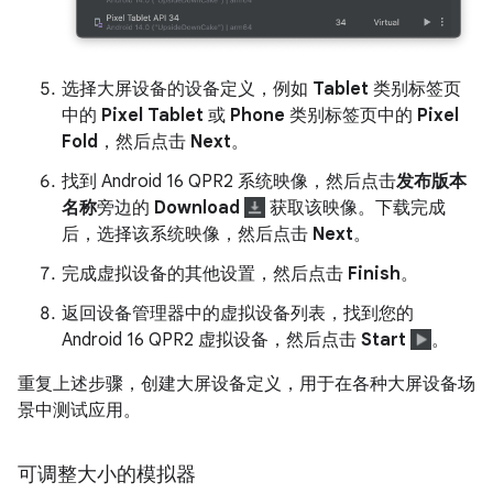
选择大屏设备的设备定义，例如
Tablet
类别标签页
中的
Pixel Tablet
或
Phone
类别标签页中的
Pixel
Fold
，然后点击
Next
。
找到 Android 16 QPR2 系统映像，然后点击
发布版本
名称
旁边的
Download
获取该映像。下载完成
后，选择该系统映像，然后点击
Next
。
完成虚拟设备的其他设置，然后点击
Finish
。
返回设备管理器中的虚拟设备列表，找到您的
Android 16 QPR2 虚拟设备，然后点击
Start
。
重复上述步骤，创建大屏设备定义，用于在各种大屏设备场
景中测试应用。
可调整大小的模拟器