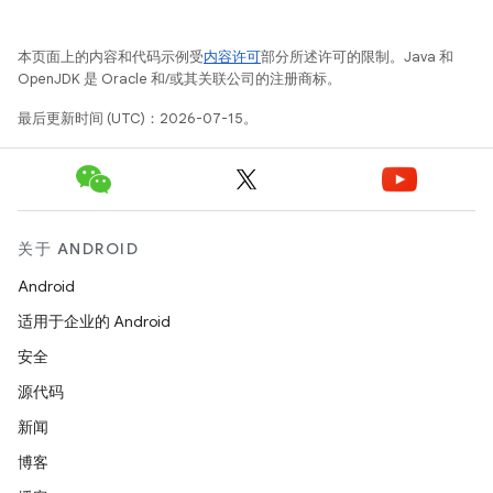
本页面上的内容和代码示例受
内容许可
部分所述许可的限制。Java 和
OpenJDK 是 Oracle 和/或其关联公司的注册商标。
最后更新时间 (UTC)：2026-07-15。
关于 ANDROID
Android
适用于企业的 Android
安全
源代码
新闻
博客