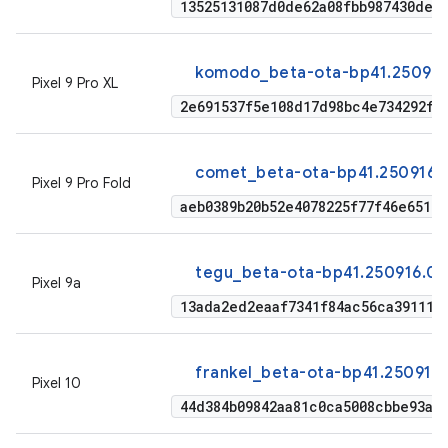
13525131087d0de62a08fbb987430de4
komodo_beta-ota-bp41.250916.
Pixel 9 Pro XL
2e691537f5e108d17d98bc4e734292fa
comet_beta-ota-bp41.250916.0
Pixel 9 Pro Fold
aeb0389b20b52e4078225f77f46e6518
tegu_beta-ota-bp41.250916.01
Pixel 9a
13ada2ed2eaaf7341f84ac56ca391112
frankel_beta-ota-bp41.250916
Pixel 10
44d384b09842aa81c0ca5008cbbe93a7