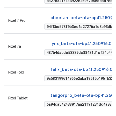
ba27c82181a3922e2098705ecdab7eb5
cheetah_beta-ota-bp41.250916
Pixel 7 Pro
04f8bc573f0b3ed6a27276a1d3b93dbc
lynx_beta-ota-bp41.250916.01
Pixel 7a
487b4dabde53339dc88431d1cf24b44e
felix_beta-ota-bp41.250916.01
Pixel Fold
0a583199614966e2aba196f5b196fb32
tangorpro_beta-ota-bp41.2509
Pixel Tablet
6a94ca542438017aa21f9f231dc4a0843