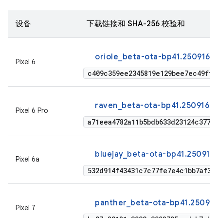
设备
下载链接和 SHA-256 校验和
oriole_beta-ota-bp41.250916.
Pixel 6
c409c359ee2345819e129bee7ec49fff
raven_beta-ota-bp41.250916.0
Pixel 6 Pro
a71eea4782a11b5bdb633d23124c377c
bluejay_beta-ota-bp41.250916.
Pixel 6a
532d914f43431c7c77fe7e4c1bb7af38
panther_beta-ota-bp41.250916
Pixel 7