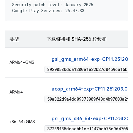
Security patch level: January 2026

类型
下载链接和 SHA-256 校验和
gsi_gms_arm64-exp-CP11.251209
ARM64+GMS
89298580dda1280efe32b27d04b9caf5bbe
aosp_arm64-exp-CP11.251209.009
ARM64
59a822d9a4dd09873009f40c4b97003a2f2
gsi_gms_x86_64-exp-CP11.251209
x86_64+GMS
37289f85ddaebb1ce1147bdb75e9d470537