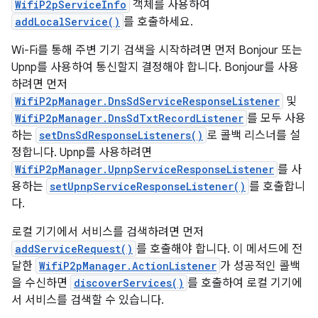
WifiP2pServiceInfo
객체를 사용하여
addLocalService()
를 호출하세요.
Wi-Fi를 통해 주변 기기 검색을 시작하려면 먼저 Bonjour 또는
Upnp를 사용하여 통신할지 결정해야 합니다. Bonjour를 사용
하려면 먼저
WifiP2pManager.DnsSdServiceResponseListener
및
WifiP2pManager.DnsSdTxtRecordListener
를 모두 사용
하는
setDnsSdResponseListeners()
로 콜백 리스너를 설
정합니다. Upnp를 사용하려면
WifiP2pManager.UpnpServiceResponseListener
를 사
용하는
setUpnpServiceResponseListener()
를 호출합니
다.
로컬 기기에서 서비스를 검색하려면 먼저
addServiceRequest()
를 호출해야 합니다. 이 메서드에 전
달한
WifiP2pManager.ActionListener
가 성공적인 콜백
을 수신하면
discoverServices()
를 호출하여 로컬 기기에
서 서비스를 검색할 수 있습니다.