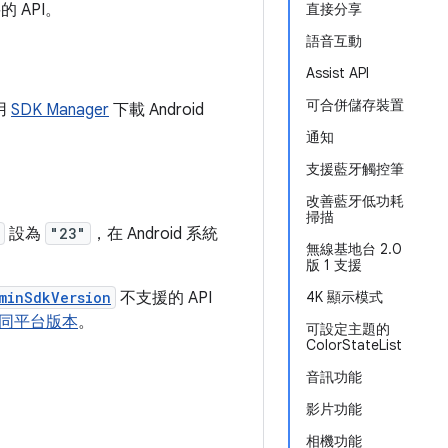
 API。
直接分享
語音互動
Assist API
可合併儲存裝置
用
SDK Manager
下載 Android
通知
支援藍牙觸控筆
改善藍牙低功耗
掃描
設為
"23"
，在 Android 系統
無線基地台 2.0
版 1 支援
minSdkVersion
不支援的 API
4K 顯示模式
同平台版本
。
可設定主題的
ColorStateList
音訊功能
影片功能
相機功能