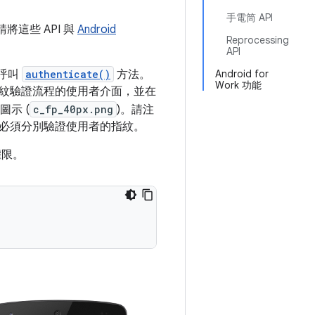
手電筒 API
這些 API 與
Android
Reprocessing
API
呼叫
authenticate()
方法。
Android for
Work 功能
紋驗證流程的使用者介面，並在
紋圖示 (
c_fp_40px.png
)。請注
必須分別驗證使用者的指紋。
限。