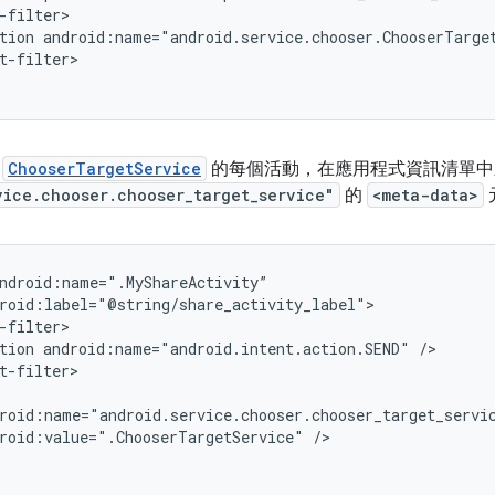
tion
android:name="android.service.chooser.ChooserTarge
t-filter>

給
ChooserTargetService
的每個活動，在應用程式資訊清單中
vice.chooser.chooser_target_service"
的
<meta-data>
tion
android:name="android.intent.action.SEND"
t-filter>

roid:value=".ChooserTargetService"
/>
