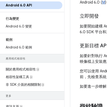
Android 6.0 (
M
Android 6
.
0 API
立即開發
行為變更
如要開始建構 An
Android 6
.
0 變更
6.0 SDK 平
範例
更新目標 AP
Android 6
.
0 範例
如要針對執行 A
應用程式相容性
映像檔上安裝應
關於應用程式相容性 ⍈
您可以使用 An
前，先檢查系統
相容性架構工具 ⍈
非 SDK 介面的相關限制 ⍈
如要進一步瞭解 
更多
指紋驗證
資訊主頁 ⍈