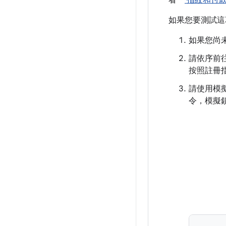
看「
指紋和付款 
如果您要測試這
如果您尚未安
請依序前往「S
按照註冊
請使用模
令，模擬