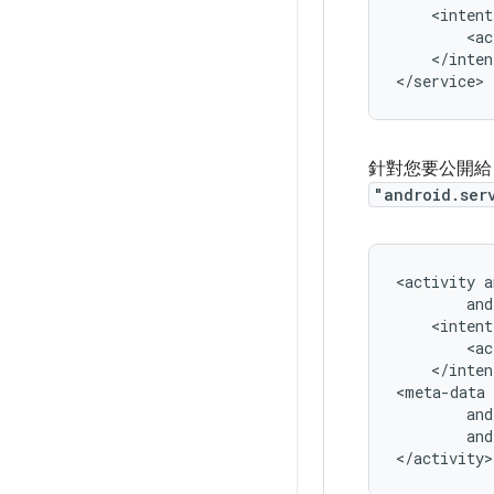
<ac
</inten
</service>
針對您要公開
"android.ser
<activity
<ac
</inten
and
</activity>