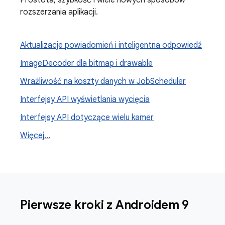
rozszerzania aplikacji.
Aktualizacje powiadomień i inteligentna odpowiedź
Image
Decoder dla bitmap i drawable
Wrażliwość na koszty danych w Job
Scheduler
Interfejsy API wyświetlania wycięcia
Interfejsy API dotyczące wielu kamer
Więcej
.
.
.
Pierwsze kroki z Androidem 9