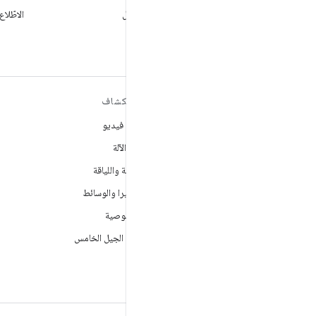
X
تابع GooglePlayBiz @للحصول
الاطّلاع
على الأخبار والدعم
مزيد من المعلومات حول نظام
استكشاف
التشغيل ANDROID
ألعاب فيديو
Android
تعلُم الآلة
Android for Enterprise
الصحة واللياقة
الأمان
الكاميرا والوسائط
المصدر
الخصوصية
الأخبار
شبكة الجيل الخامس
المدوّنة
ملفات بودكاست