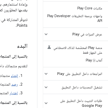
وإعادة استثمارهم. ي
مكتبات Play Core
يقدمها المطوّرون ك
واجهات برمجة التطبيقات Play Developer
تتوفّر المشاركة في برنامج Play Points لمطوّرين محدّدين.
API
Points.
عرض الميزات في Play
البدء
منصة Play المخصّصة للذكاء الاصطناعي
على الجهاز فقط
بالنسبة إلى المنتجا
ألعاب Play ⍈
لتقديم منتجاتك داخل التطبيق كعروض ترويجية في
المراجعات داخل التطبيق على Play
إنشاء
منتجات دا
رصد
المنتجات
تشغيل التحديثات داخل التطبيق
اختبار
المنتجا
طلبات التثبيت داخل التطبيق على
بالنسبة إلى المنتج
Google Play