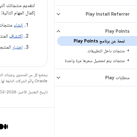
إكمال المهام التالية:
‫Play Install Referrer
إنشاء
منتجات ي
Play Points
اكتشاف
المنت
لمحة عن برنامج Play Points
اختبار
المنتجا
منتجات داخل التطبيقات
منتجات يتم تحصيل سعرها مرة واحدة
يخضع كل من المحتوى وعيّنات الت
متطلبات Play
Oracle و/أو الشركات التابعة لها.
تاريخ التعديل الأخير: 2026-02-27 (حسب التوقيت العالمي المتفَّق عليه)