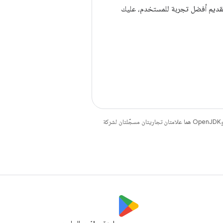
تحصيل سعرها مرة واحدة كعروض ترويجية في Play Points وضمان تقديم أفضل تجربة للمستخدم، عليك
. إنّ Java وOpenJDK هما علامتان تجاريتان مسجَّلتان لشركة