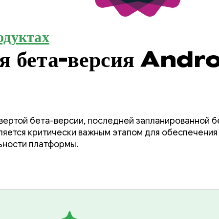
одуктах
ая бета-версия Andr
твертой бета-версии, последней запланированной б
является критически важным этапом для обеспечени
ьности платформы.