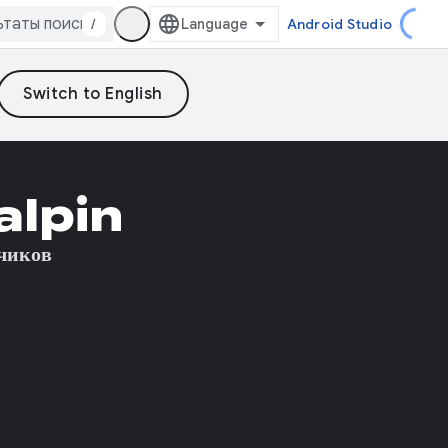
/
Android Studio
alpin
чиков