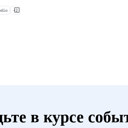
udio
+2
дьте в курсе собы