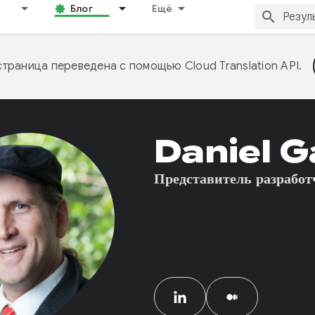
Блог
Ещё
страница переведена с помощью
Cloud Translation API
.
Daniel G
Представитель разработ