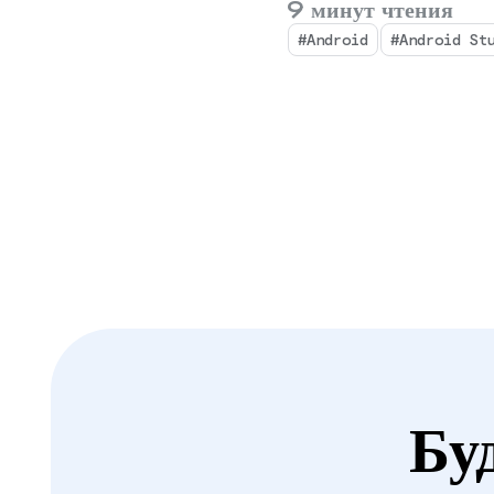
9 минут чтения
#Android
#Android St
Бу