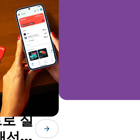
트로 실
arrow_forward
 개선합