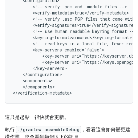
<!--
verify
.pom
and
.module
files
<!--
verify
.asc
PGP
files
that
come
with
<!--
use
human
readable
keyring
format
<!--
read
keys
in
a
local
file,
fewer
requ
<key-servers
<key-server
<key-server
</components>

這只是起點，很快就會更新。
執行
./gradlew assembleDebug
，看看這會如何變更建
構作業。您會看到類似以下的訊息