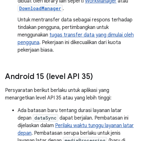
dibuat oleh library lain seperti
WorkManager
atau
DownloadManager
.
Untuk mentransfer data sebagai respons terhadap
tindakan pengguna, pertimbangkan untuk
menggunakan
tugas transfer data yang dimulai oleh
pengguna
. Pekerjaan ini dikecualikan dari kuota
pekerjaan biasa.
Android 15 (level API 35)
Persyaratan berikut berlaku untuk aplikasi yang
menargetkan level API 35 atau yang lebih tinggi:
Ada batasan baru tentang durasi layanan latar
depan
dataSync
dapat berjalan. Pembatasan ini
dijelaskan dalam
Perilaku waktu tunggu layanan latar
depan
. Pembatasan serupa berlaku untuk jenis
layanan latar depan
mediaProcessing
(baru di