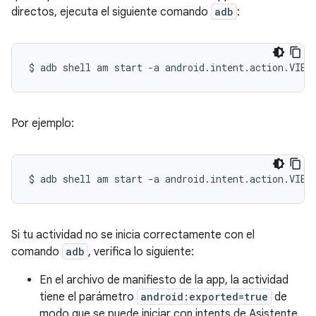
directos, ejecuta el siguiente comando
adb
:
$
adb
shell
am
start
-a
android.intent.action.VIEW
Por ejemplo:
$
adb
shell
am
start
-a
android.intent.action.VIEW
Si tu actividad no se inicia correctamente con el
comando
adb
, verifica lo siguiente:
En el archivo de manifiesto de la app, la actividad
tiene el parámetro
android:exported=true
de
modo que se puede iniciar con intents de Asistente