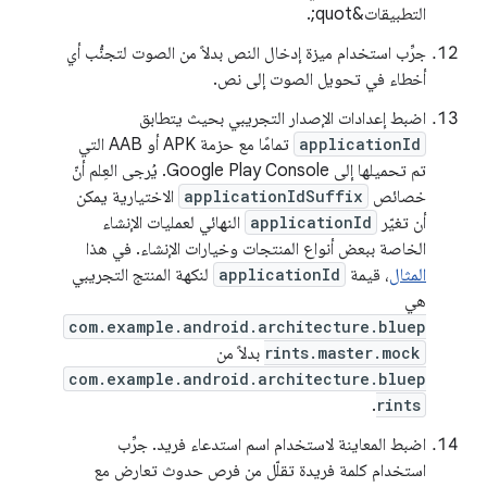
التطبيقات&quot;.
جرِّب استخدام ميزة إدخال النص بدلاً من الصوت لتجنُّب أي
أخطاء في تحويل الصوت إلى نص.
اضبط إعدادات الإصدار التجريبي بحيث يتطابق
applicationId
تمامًا مع حزمة APK أو AAB التي
تم تحميلها إلى Google Play Console. يُرجى العِلم أنّ
خصائص
applicationIdSuffix
الاختيارية يمكن
أن تغيّر
applicationId
النهائي لعمليات الإنشاء
الخاصة ببعض أنواع المنتجات وخيارات الإنشاء. في هذا
المثال
، قيمة
applicationId
لنكهة المنتج التجريبي
هي
com.example.android.architecture.bluep
rints.master.mock
بدلاً من
com.example.android.architecture.bluep
.
rints
اضبط المعاينة لاستخدام اسم استدعاء فريد. جرِّب
استخدام كلمة فريدة تقلّل من فرص حدوث تعارض مع