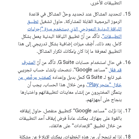
التطبيقات الأخرى.
لتحديد المشاكل عند تحديد وحلّ المشاكل في قاعدة
الرموز البرمجية القابلة للمشاركة، حاوِل تشغيل
تطبيق
اللياقة البدنية النموذجي الذي يستخدم ميزة "إجراءات
التطبيقات"
. تأكَّد من أنّ تطبيق اللياقة البدنية يعمل بشكل
كامل. بعد ذلك، أضِف ميزات إضافية بشكل تدريجي إلى هذا
التطبيق لمعرفة ما إذا كان بإمكانك تكرار المشاكل.
في حال استخدام حسابات G Suite، تأكَّد من أنّ
المشرف
قد فعّل
"مساعد Google". ننصحك بإنشاء حساب تجريبي
غير تابع لـ G Suite كحل بديل وإعداده
كمختبِر مرخَّص من
خلال "متجر Play"
. ومن خلال هذا الحساب، يجب أن
يتمكّن المختبِرون من إنشاء معاينات لتطبيقاتهم واختبارها
بنجاح على أجهزتهم.
إذا نزّلت "مساعد Google" كتطبيق منفصل، حاوِل إيقافه
بالقوة على جهازك. يمكنك عادةً فرض إيقاف أحد التطبيقات
من خلال تطبيق "الإعدادات" على هاتفك.
إذا لم تنجح أي من هذه الخطوات، يمكنك الإبلاغ عن مشكلة