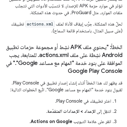
تؤثر في موارد حزمة APK للإصدار. لا تتسبّب الأدوات التي تتجنّب
ملفات الموارد، مثل ProGuard، في حدوث هذه المشكلة.
لحلّ هذه المشكلة، جرِّب إيقاف الأداة لملف
actions.xml
تطبيقك
(على سبيل المثال، باستخدام قائمة السماح).
الخطأ: "يحتوي ملف APK نشِط أو مجموعة حزمات تطبيق
Android نشِطة على ملف actions
xml
.
.
للمتابعة، يجب
الموافقة على بنود خدمة "المهام مع مساعد Google"
.
" في
Google Play Console
قد يظهر لك هذا الخطأ أثناء إنشاء إصدار تطبيق في Play Console.
لقبول بنود خدمة "المهام مع مساعد Google"، اتّبِع الخطوات التالية:
اختَر تطبيقك في Play Console.
انتقِل إلى
الإعداد > الإعدادات المتقدّمة
.
انقر على علامة التبويب
Actions on Google
.