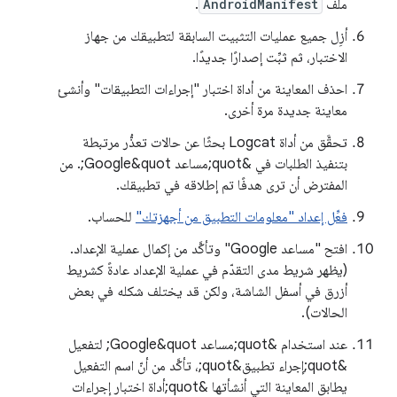
ملف
AndroidManifest
.
أزِل جميع عمليات التثبيت السابقة لتطبيقك من جهاز
الاختبار، ثم ثبِّت إصدارًا جديدًا.
احذف المعاينة من أداة اختبار "إجراءات التطبيقات" وأنشئ
معاينة جديدة مرة أخرى.
تحقَّق من أداة Logcat بحثًا عن حالات تعذُّر مرتبطة
بتنفيذ الطلبات في &quot;مساعد Google&quot;. من
المفترض أن ترى هدفًا تم إطلاقه في تطبيقك.
فعِّل إعداد "معلومات التطبيق من أجهزتك"
للحساب.
افتح "مساعد Google" وتأكَّد من إكمال عملية الإعداد.
(يظهر شريط مدى التقدّم في عملية الإعداد عادةً كشريط
أزرق في أسفل الشاشة، ولكن قد يختلف شكله في بعض
الحالات).
عند استخدام &quot;مساعد Google&quot; لتفعيل
&quot;إجراء تطبيق&quot;، تأكَّد من أنّ اسم التفعيل
يطابق المعاينة التي أنشأتها &quot;أداة اختبار إجراءات