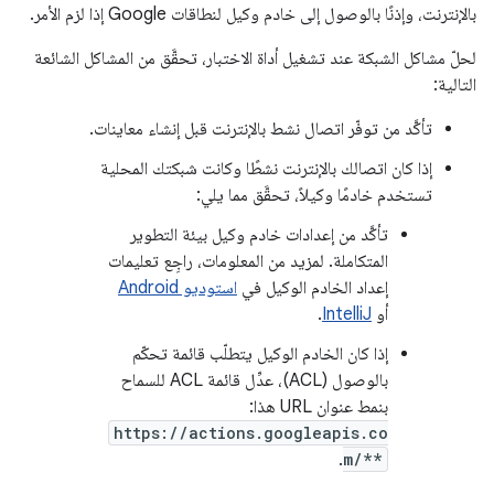
بالإنترنت، وإذنًا بالوصول إلى خادم وكيل لنطاقات Google إذا لزم الأمر.
لحلّ مشاكل الشبكة عند تشغيل أداة الاختبار، تحقَّق من المشاكل الشائعة
التالية:
تأكَّد من توفّر اتصال نشط بالإنترنت قبل إنشاء معاينات.
إذا كان اتصالك بالإنترنت نشطًا وكانت شبكتك المحلية
تستخدم خادمًا وكيلاً، تحقَّق مما يلي:
تأكَّد من إعدادات خادم وكيل بيئة التطوير
المتكاملة. لمزيد من المعلومات، راجِع تعليمات
إعداد الخادم الوكيل في
استوديو Android
أو
IntelliJ
.
إذا كان الخادم الوكيل يتطلّب قائمة تحكّم
بالوصول (ACL)، عدِّل قائمة ACL للسماح
بنمط عنوان URL هذا:
https://actions.googleapis.co
.
m/**