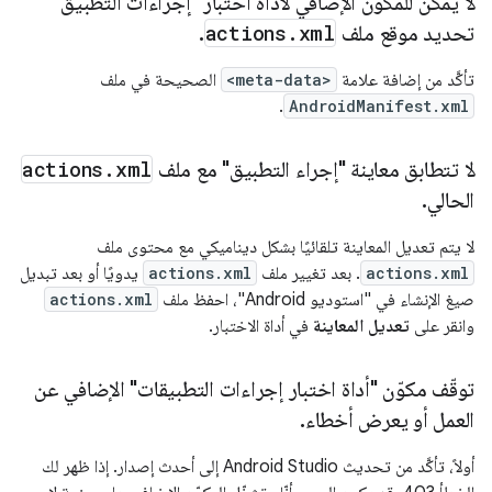
لا يمكن للمكوّن الإضافي لأداة اختبار "إجراءات التطبيق"
تحديد موقع ملف
xml
.
actions
.
تأكَّد من إضافة علامة
<meta-data>
الصحيحة في ملف
.
AndroidManifest.xml
لا تتطابق معاينة "إجراء التطبيق" مع ملف
xml
.
actions
الحالي
.
لا يتم تعديل المعاينة تلقائيًا بشكل ديناميكي مع محتوى ملف
actions.xml
. بعد تغيير ملف
actions.xml
يدويًا أو بعد تبديل
صيغ الإنشاء في "استوديو Android"، احفظ ملف
actions.xml
وانقر على
تعديل المعاينة
في أداة الاختبار.
توقّف مكوّن "أداة اختبار إجراءات التطبيقات" الإضافي عن
العمل أو يعرض أخطاء
.
أولاً، تأكَّد من تحديث Android Studio إلى أحدث إصدار. إذا ظهر لك