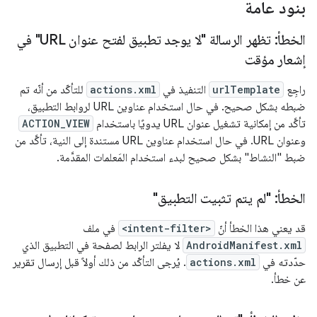
بنود عامة
الخطأ: تظهر الرسالة "لا يوجد تطبيق لفتح عنوان URL" في
إشعار مؤقت
راجِع
urlTemplate
التنفيذ في
actions.xml
للتأكّد من أنّه تم
ضبطه بشكل صحيح. في حال استخدام عناوين URL لروابط التطبيق،
تأكَّد من إمكانية تشغيل عنوان URL يدويًا باستخدام
ACTION_VIEW
وعنوان URL. في حال استخدام عناوين URL مستندة إلى النية، تأكَّد من
ضبط "النشاط" بشكل صحيح لبدء استخدام المَعلمات المقدَّمة.
الخطأ: "لم يتم تثبيت التطبيق"
قد يعني هذا الخطأ أنّ
<intent-filter>
في ملف
AndroidManifest.xml
لا يفلتر الرابط لصفحة في التطبيق الذي
حدّدته في
actions.xml
. يُرجى التأكّد من ذلك أولاً قبل إرسال تقرير
عن خطأ.