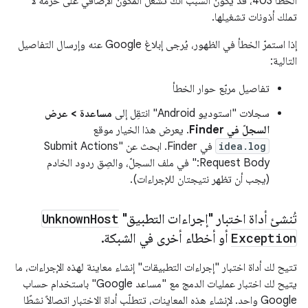
الخطأ 403، قد يكون السبب أنّك تشغّل المكوّن الإضافي على حزمة لا
تملك أذونات تشغيلها.
إذا استمرّ الخطأ في الظهور، يُرجى إبلاغ Google عنه وإرسال التفاصيل
التالية:
تفاصيل مربّع حوار الخطأ
سجلات "استوديو Android" انتقِل إلى
مساعدة > عرض
السجلّ في Finder
. يعرض هذا الخيار موقع
idea.log
في Finder. ابحث عن "Submit Actions
Request Body:" في ملف السجلّ، والصِق ردود الخادم
(يجب أن تظهر نتيجتان للإجراءات).
تُنشئ أداة اختبار "إجراءات التطبيق"
Host
Unknown
Exception
أو أخطاء أخرى في الشبكة
.
تتيح لك أداة اختبار "إجراءات التطبيقات" إنشاء معاينة لهذه الإجراءات، ما
يتيح لك اختبار عمليات الدمج مع "مساعد Google" باستخدام حساب
Google واحد. لإنشاء هذه المعاينات، تتطلّب أداة الاختبار اتصالاً نشطًا