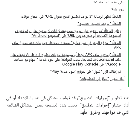
على هذه الصفحة
بنود عامة
الخطأ: تظهر الرسالة "لا يوجد تطبيق لفتح عنوان URL" في إشعار مؤقت
الخطأ: "لم يتم تثبيت التطبيق"
يظهر الخطأ: "تم العثور على مرجع لمجموعة كيانات لا يحتوي على رقم تعريف
لمجموعة الكيانات أو فلتر عناوين URL" في "استوديو Android"
الخطأ: "الموقع الجغرافي غير صالح" لمستند مخطط الإجراءات عند تحميل ملف
APK
الخطأ: "يحتوي ملف APK نشِط أو مجموعة حزمات تطبيق Android نشِطة على
ملف actions.xml. للمتابعة، يجب الموافقة على بنود خدمة "المهام مع مساعد
Google"." في Google Play Console
تم إيقاف الزر "قبول" في نموذج "بنود خدمة Play".
أداة اختبار "مهامّ في التطبيقات"
عند تطوير "إجراءات التطبيق"، قد تواجه مشاكل في عملية الإعداد أو في
أداة اختبار "إجراءات التطبيق". تصف هذه الصفحة بعض المشاكل الشائعة
التي قد تواجهك وطرق حلّها.