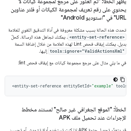
يظهر الخطأ: "تم العثور على مرجع لمجموعة كيانات لا
يحتوي على رقم تعريف لمجموعة الكيانات أو فلتر عناوين
URL" في "استوديو Android"
تحدث هذه الحالة بسبب مشكلة معروفة في أداة التدقيق اللغوي للعلامة
<entity-set-reference>
. يمكنك تجاهل هذه الرسالة. كحلّ
بديل، يمكنك إيقاف فحص Lint لهذه العلامة من خلال إضافة السمة
tools:ignore="ValidActionsXml"
إليها.
في ما يلي مثال على مرجع مجموعة كيانات مع إيقاف فحص lint:
<
entity
-
set
-
reference
entitySetId
=
"example"
tools
:
الخطأ: "الموقع الجغرافي غير صالح" لمستند مخطط
الإجراءات عند تحميل ملف APK
قد يتعذّر تحميل حزمة APK إذا كنت تستخدم أداة تشويش أو تحسين