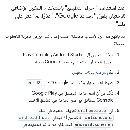
عند استدعاء "إجراء التطبيق" باستخدام المكوّن الإضافي
للاختبار، يقول "مساعد Google": "عذرًا، لم أعثر على
ذلك"
.
قد يظهر هذا الرد لأسباب مختلفة حسب إعداداتك. يُرجى تجربة الخطوات
التالية:
سجِّل الدخول إلى Android Studio وPlay Console
وجهاز الاختبار باستخدام حساب Google نفسه.
فعِّل
مزامنة بيانات الجهاز
.
اضبط لغة الجهاز و"مساعد Google" على
en-US
.
تأكَّد من أنّ اسم حزمة التطبيق في Google Play
Console يتطابق مع اسم الحزمة في تطبيق الاختبار.
في
urlTemplate
تعريف التنفيذ في ملف
actions.xml
، تأكَّد من أنّ قيمتَي
android:host
و
android:scheme
تتطابقان مع ما تم تحديده في